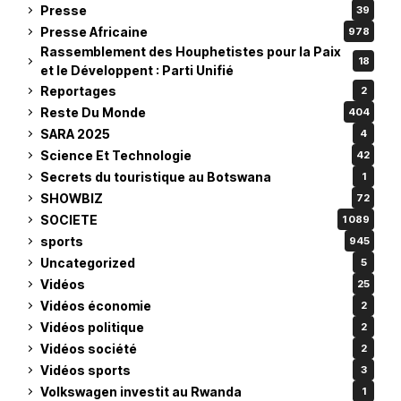
Presse
39
Presse Africaine
978
Rassemblement des Houphetistes pour la Paix
18
et le Développent : Parti Unifié
Reportages
2
Reste Du Monde
404
SARA 2025
4
Science Et Technologie
42
Secrets du touristique au Botswana
1
SHOWBIZ
72
SOCIETE
1 089
sports
945
Uncategorized
5
Vidéos
25
Vidéos économie
2
Vidéos politique
2
Vidéos société
2
Vidéos sports
3
Volkswagen investit au Rwanda
1