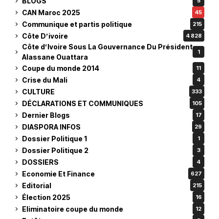
BLOGS
5
CAN Maroc 2025
45
Communique et partis politique
215
Côte D’ivoire
4 828
Côte d’Ivoire Sous La Gouvernance Du Président
1
Alassane Ouattara
Coupe du monde 2014
11
Crise du Mali
4
CULTURE
333
DÉCLARATIONS ET COMMUNIQUES
105
Dernier Blogs
17
DIASPORA INFOS
29
Dossier Politique 1
1
Dossier Politique 2
3
DOSSIERS
4
Economie Et Finance
627
Editorial
215
Élection 2025
16
Eliminatoire coupe du monde
12