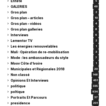
Entête
5
GALERIES
49
Gros plan
2
Gros plan – articles
10
Gros plan – vidéos
4
Gros plan galleries
8
Interviews
6
Lementor TV
2
Les énergies renouvelables
1
Mali : Opération de re-mobilisation
3
Mode : les ambassadeurs du style
7
Moov Côte d’Ivoire
1
Municipales et Régionales 2018
20
Non classé
148
Opinions Et Interviews
451
politique
335
poltique
934
Portraits Et Parcours
37
presidence
201