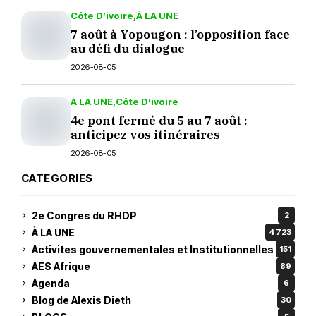
Côte D’ivoire
À LA UNE
7 août à Yopougon : l’opposition face
au défi du dialogue
2026-08-05
À LA UNE
Côte D’ivoire
4e pont fermé du 5 au 7 août :
anticipez vos itinéraires
2026-08-05
CATEGORIES
2e Congres du RHDP
2
À LA UNE
4 723
Activites gouvernementales et Institutionnelles
151
AES Afrique
89
Agenda
6
Blog de Alexis Dieth
30