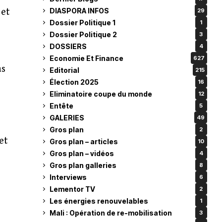
DIASPORA INFOS
 et
29
Dossier Politique 1
1
Dossier Politique 2
3
DOSSIERS
4
Economie Et Finance
627
as
Editorial
215
Élection 2025
16
Eliminatoire coupe du monde
12
Entête
5
GALERIES
49
Gros plan
2
et
Gros plan – articles
10
Gros plan – vidéos
4
Gros plan galleries
8
Interviews
6
Lementor TV
2
Les énergies renouvelables
1
Mali : Opération de re-mobilisation
3