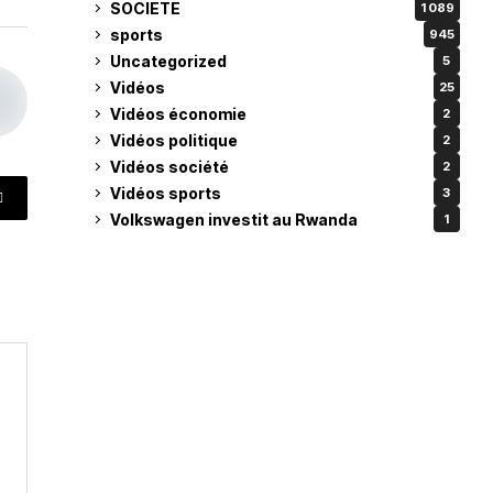
SOCIETE
1 089
sports
945
Uncategorized
5
Vidéos
25
Vidéos économie
2
Vidéos politique
2
Vidéos société
2
Vidéos sports
3
Volkswagen investit au Rwanda
1