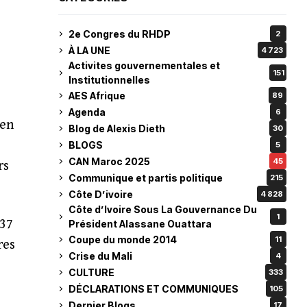
2e Congres du RHDP
2
À LA UNE
4 723
Activites gouvernementales et
151
Institutionnelles
AES Afrique
89
Agenda
6
 en
Blog de Alexis Dieth
30
BLOGS
5
CAN Maroc 2025
45
rs
Communique et partis politique
215
Côte D’ivoire
4 828
Côte d’Ivoire Sous La Gouvernance Du
1
 37
Président Alassane Ouattara
Coupe du monde 2014
11
res
Crise du Mali
4
CULTURE
333
DÉCLARATIONS ET COMMUNIQUES
105
Dernier Blogs
17