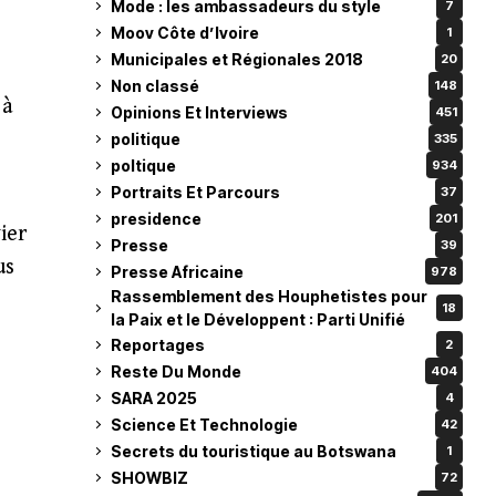
Mode : les ambassadeurs du style
7
Moov Côte d’Ivoire
1
Municipales et Régionales 2018
20
Non classé
148
 à
Opinions Et Interviews
451
politique
335
poltique
934
Portraits Et Parcours
37
presidence
201
ier
Presse
39
us
Presse Africaine
978
Rassemblement des Houphetistes pour
18
la Paix et le Développent : Parti Unifié
Reportages
2
Reste Du Monde
404
SARA 2025
4
Science Et Technologie
42
Secrets du touristique au Botswana
1
SHOWBIZ
72