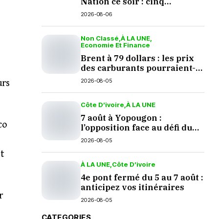
Nation ce soir : cinq
questions en suspens
2026-08-06
Non Classé
À LA UNE
Economie Et Finance
Brent à 79 dollars : les prix
des carburants pourraient-
e
ils baisser en septembre ?
2026-08-05
urs
Côte D’ivoire
À LA UNE
7 août à Yopougon :
co
l’opposition face au défi du
dialogue
2026-08-05
et
À LA UNE
Côte D’ivoire
4e pont fermé du 5 au 7 août :
anticipez vos itinéraires
r
2026-08-05
CATEGORIES