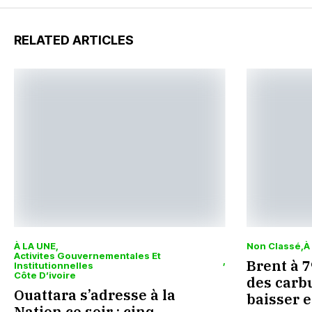
RELATED ARTICLES
À LA UNE
Non Classé
À
Activites Gouvernementales Et
Brent à 79
Institutionnelles
Côte D’ivoire
des carbu
Ouattara s’adresse à la
baisser 
Nation ce soir : cinq