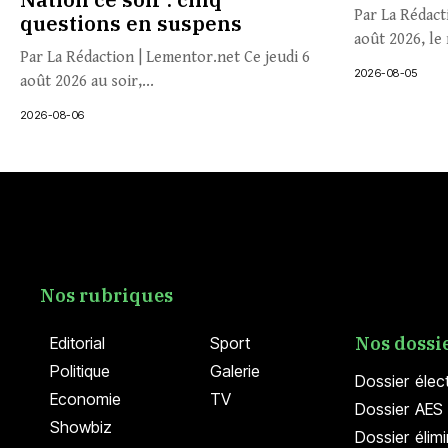
Par La Rédact
questions en suspens
août 2026, le 
Par La Rédaction | Lementor.net Ce jeudi 6
2026-08-05
août 2026 au soir,...
2026-08-06
Nos rubriques
Nos dossi
Editorial
Sport
Politique
Galerie
Dossier élec
Economie
TV
Dossier AES 
Showbiz
Dossier élim