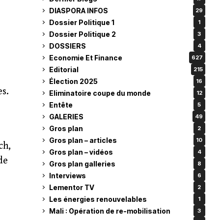
DIASPORA INFOS
29
Dossier Politique 1
1
Dossier Politique 2
3
DOSSIERS
4
Economie Et Finance
627
Editorial
215
Élection 2025
16
es.
Eliminatoire coupe du monde
12
Entête
5
GALERIES
49
Gros plan
2
Gros plan – articles
10
ch,
Gros plan – vidéos
4
de
Gros plan galleries
8
Interviews
6
Lementor TV
2
Les énergies renouvelables
1
Mali : Opération de re-mobilisation
3