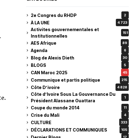
2e Congres du RHDP
2
À LA UNE
4 723
Activites gouvernementales et
151
.
Institutionnelles
AES Afrique
89
Agenda
6
Blog de Alexis Dieth
30
BLOGS
5
CAN Maroc 2025
45
Communique et partis politique
215
Côte D’ivoire
4 828
Côte d’Ivoire Sous La Gouvernance Du
te.
1
Président Alassane Ouattara
Coupe du monde 2014
11
Crise du Mali
4
CULTURE
333
DÉCLARATIONS ET COMMUNIQUES
105
Dernier Blogs
17