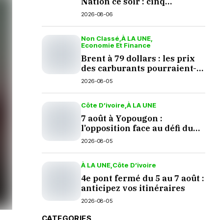
Nation ce soir : cinq
questions en suspens
2026-08-06
Non Classé
À LA UNE
Economie Et Finance
Brent à 79 dollars : les prix
des carburants pourraient-
ils baisser en septembre ?
2026-08-05
Côte D’ivoire
À LA UNE
7 août à Yopougon :
l’opposition face au défi du
dialogue
2026-08-05
À LA UNE
Côte D’ivoire
4e pont fermé du 5 au 7 août :
anticipez vos itinéraires
2026-08-05
CATEGORIES