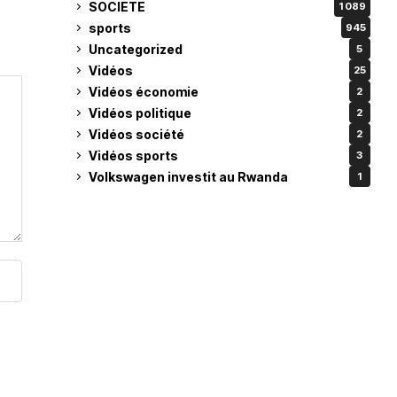
SOCIETE
1 089
sports
945
Uncategorized
5
Vidéos
25
Vidéos économie
2
Vidéos politique
2
Vidéos société
2
Vidéos sports
3
Volkswagen investit au Rwanda
1