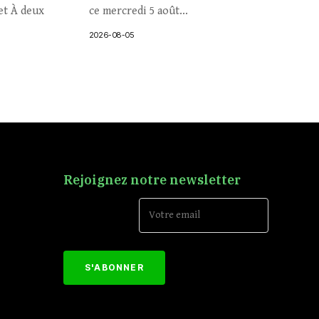
et À deux
ce mercredi 5 août...
2026-08-05
Rejoignez notre newsletter
Email Address*
[mc4wp_form id="152"]