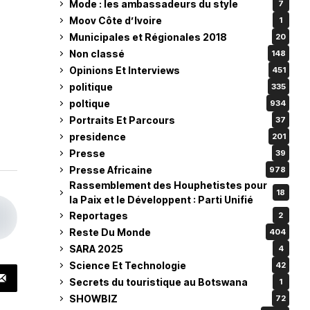
Mode : les ambassadeurs du style
7
Moov Côte d’Ivoire
1
Municipales et Régionales 2018
20
Non classé
148
Opinions Et Interviews
451
politique
335
poltique
934
Portraits Et Parcours
37
presidence
201
Presse
39
Presse Africaine
978
Rassemblement des Houphetistes pour
18
la Paix et le Développent : Parti Unifié
Reportages
2
Reste Du Monde
404
SARA 2025
4
Science Et Technologie
42
Secrets du touristique au Botswana
1
SHOWBIZ
72