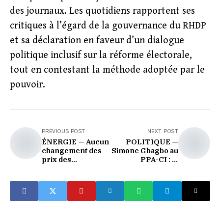
des journaux. Les quotidiens rapportent ses
critiques à l’égard de la gouvernance du RHDP
et sa déclaration en faveur d’un dialogue
politique inclusif sur la réforme électorale,
tout en contestant la méthode adoptée par le
pouvoir.
PREVIOUS POST
NEXT POST
ÉNERGIE — Aucun
POLITIQUE —
changement des
Simone Gbagbo au
prix des
PPA-CI : la
carburants en
réforme
juillet 2026
électorale comme
prétexte, la
réconciliation
comme question