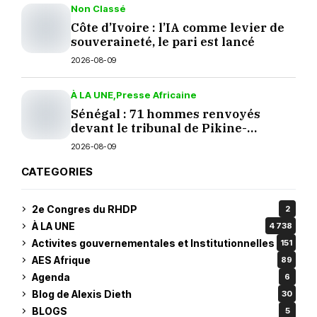
Non Classé
Côte d’Ivoire : l’IA comme levier de
souveraineté, le pari est lancé
2026-08-09
À LA UNE
Presse Africaine
Sénégal : 71 hommes renvoyés
devant le tribunal de Pikine-
Guédiawaye
2026-08-09
CATEGORIES
2e Congres du RHDP
2
À LA UNE
4 738
Activites gouvernementales et Institutionnelles
151
AES Afrique
89
Agenda
6
Blog de Alexis Dieth
30
BLOGS
5