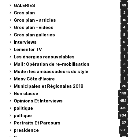
GALERIES
49
Gros plan
2
Gros plan – articles
10
Gros plan – vidéos
4
Gros plan galleries
8
Interviews
6
Lementor TV
2
Les énergies renouvelables
1
Mali : Opération de re-mobilisation
3
Mode : les ambassadeurs du style
7
Moov Côte d’Ivoire
1
Municipales et Régionales 2018
20
Non classé
149
Opinions Et Interviews
452
politique
335
poltique
934
Portraits Et Parcours
37
presidence
201