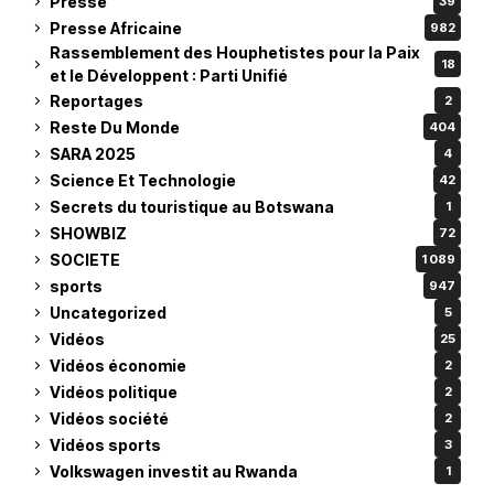
Presse
39
Presse Africaine
982
Rassemblement des Houphetistes pour la Paix
18
et le Développent : Parti Unifié
Reportages
2
Reste Du Monde
404
SARA 2025
4
Science Et Technologie
42
Secrets du touristique au Botswana
1
SHOWBIZ
72
SOCIETE
1 089
sports
947
Uncategorized
5
Vidéos
25
Vidéos économie
2
Vidéos politique
2
Vidéos société
2
Vidéos sports
3
Volkswagen investit au Rwanda
1