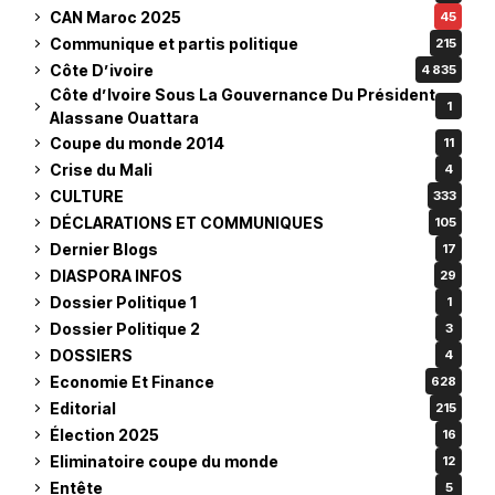
CAN Maroc 2025
45
Communique et partis politique
215
Côte D’ivoire
4 835
Côte d’Ivoire Sous La Gouvernance Du Président
1
Alassane Ouattara
Coupe du monde 2014
11
Crise du Mali
4
CULTURE
333
DÉCLARATIONS ET COMMUNIQUES
105
Dernier Blogs
17
DIASPORA INFOS
29
Dossier Politique 1
1
Dossier Politique 2
3
DOSSIERS
4
Economie Et Finance
628
Editorial
215
Élection 2025
16
Eliminatoire coupe du monde
12
Entête
5