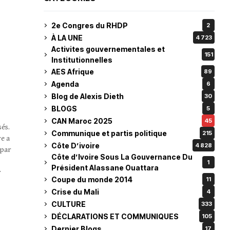
2e Congres du RHDP
2
À LA UNE
4 723
Activites gouvernementales et
151
Institutionnelles
AES Afrique
89
Agenda
6
Blog de Alexis Dieth
30
BLOGS
5
CAN Maroc 2025
45
sés.
Communique et partis politique
215
re a
Côte D’ivoire
4 828
 par
Côte d’Ivoire Sous La Gouvernance Du
1
Président Alassane Ouattara
r
Coupe du monde 2014
11
Crise du Mali
4
CULTURE
333
DÉCLARATIONS ET COMMUNIQUES
105
Dernier Blogs
17