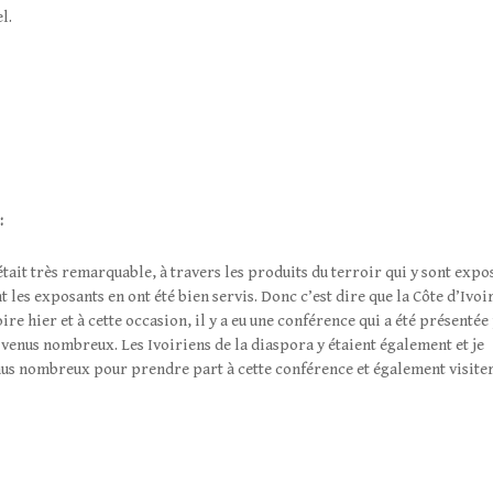
l.
:
 était très remarquable, à travers les produits du terroir qui y sont expo
 les exposants en ont été bien servis. Donc c’est dire que la Côte d’Ivoi
ire hier et à cette occasion, il y a eu une conférence qui a été présentée
t venus nombreux. Les Ivoiriens de la diaspora y étaient également et je
venus nombreux pour prendre part à cette conférence et également visite