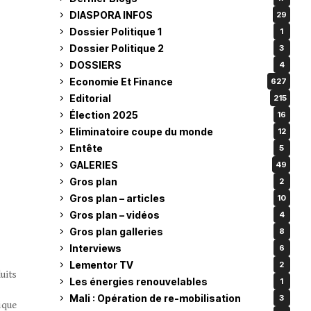
DIASPORA INFOS
29
Dossier Politique 1
1
Dossier Politique 2
3
DOSSIERS
4
Economie Et Finance
627
Editorial
215
Élection 2025
16
Eliminatoire coupe du monde
12
Entête
5
GALERIES
49
Gros plan
2
Gros plan – articles
10
Gros plan – vidéos
4
Gros plan galleries
8
Interviews
6
Lementor TV
2
uits
Les énergies renouvelables
1
Mali : Opération de re-mobilisation
3
ique