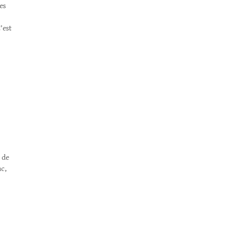
es
’est
 de
c,