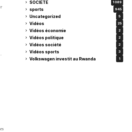
SOCIETE
1 089
er
sports
945
Uncategorized
5
Vidéos
25
Vidéos économie
2
Vidéos politique
2
Vidéos société
2
Vidéos sports
3
…
Volkswagen investit au Rwanda
1
mes