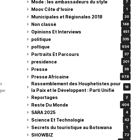
Mode : les ambassadeurs du style
7
Moov Côte d’Ivoire
1
Municipales et Régionales 2018
20
Non classé
148
Opinions Et Interviews
451
politique
335
poltique
934
Portraits Et Parcours
37
presidence
201
Presse
39
Presse Africaine
978
us
Rassemblement des Houphetistes pour
18
la Paix et le Développent : Parti Unifié
que
Reportages
2
Reste Du Monde
404
SARA 2025
4
Science Et Technologie
42
Secrets du touristique au Botswana
1
SHOWBIZ
72