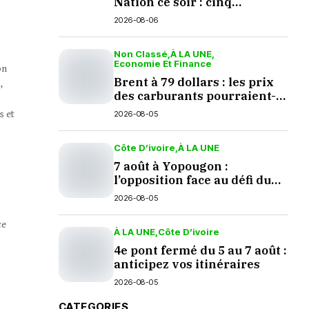
Nation ce soir : cinq
questions en suspens
2026-08-06
Non Classé
À LA UNE
Economie Et Finance
on
Brent à 79 dollars : les prix
,
des carburants pourraient-
s
ils baisser en septembre ?
s et
2026-08-05
Côte D’ivoire
À LA UNE
7 août à Yopougon :
l’opposition face au défi du
dialogue
2026-08-05
ce
À LA UNE
Côte D’ivoire
4e pont fermé du 5 au 7 août :
anticipez vos itinéraires
2026-08-05
CATEGORIES