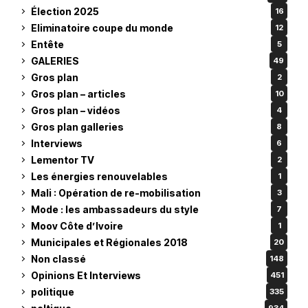
Élection 2025
16
Eliminatoire coupe du monde
12
Entête
5
GALERIES
49
Gros plan
2
Gros plan – articles
10
Gros plan – vidéos
4
Gros plan galleries
8
Interviews
6
Lementor TV
2
Les énergies renouvelables
1
Mali : Opération de re-mobilisation
3
Mode : les ambassadeurs du style
7
Moov Côte d’Ivoire
1
Municipales et Régionales 2018
20
Non classé
148
Opinions Et Interviews
451
politique
335