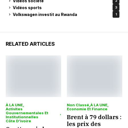
Vidéos société
2
Vidéos sports
3
Volkswagen investit au Rwanda
1
RELATED ARTICLES
À LA UNE
Non Classé
À LA UNE
Activites
Economie Et Finance
Gouvernementales Et
Brent à 79 dollars :
Institutionnelles
Côte D’ivoire
les prix des