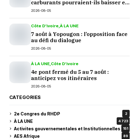
carburants pourraient-ils baisser en
septembre ?
2026-08-05
Côte D’ivoire
À LA UNE
7 août à Yopougon : l’opposition face
au défi du dialogue
2026-08-05
À LA UNE
Côte D’ivoire
4e pont fermé du 5 au 7 août :
anticipez vos itinéraires
2026-08-05
CATEGORIES
2e Congres du RHDP
2
À LA UNE
4 723
Activites gouvernementales et Institutionnelles
151
AES Afrique
89