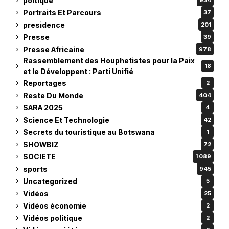
poltique
934
Portraits Et Parcours
37
presidence
201
Presse
39
Presse Africaine
978
Rassemblement des Houphetistes pour la Paix
18
et le Développent : Parti Unifié
Reportages
2
Reste Du Monde
404
SARA 2025
4
Science Et Technologie
42
Secrets du touristique au Botswana
1
SHOWBIZ
72
SOCIETE
1 089
sports
945
Uncategorized
5
Vidéos
25
Vidéos économie
2
Vidéos politique
2