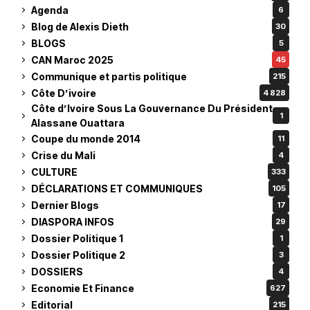
Agenda
6
Blog de Alexis Dieth
30
BLOGS
5
CAN Maroc 2025
45
Communique et partis politique
215
Côte D’ivoire
4 828
Côte d’Ivoire Sous La Gouvernance Du Président
1
Alassane Ouattara
Coupe du monde 2014
11
Crise du Mali
4
CULTURE
333
DÉCLARATIONS ET COMMUNIQUES
105
Dernier Blogs
17
DIASPORA INFOS
29
Dossier Politique 1
1
Dossier Politique 2
3
DOSSIERS
4
Economie Et Finance
627
Editorial
215