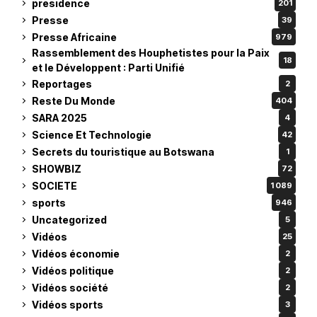
presidence
201
Presse
39
Presse Africaine
979
Rassemblement des Houphetistes pour la Paix
18
et le Développent : Parti Unifié
Reportages
2
Reste Du Monde
404
SARA 2025
4
Science Et Technologie
42
Secrets du touristique au Botswana
1
SHOWBIZ
72
SOCIETE
1 089
sports
946
Uncategorized
5
Vidéos
25
Vidéos économie
2
Vidéos politique
2
Vidéos société
2
Vidéos sports
3