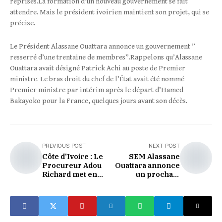
reprises.La formation d’un nouveau gouvernement se fait
attendre. Mais le président ivoirien maintient son projet, qui se
précise.
Le Président Alassane Ouattara annonce un gouvernement ”
resserré d’une trentaine de membres”.Rappelons qu’Alassane
Ouattara avait désigné Patrick Achi au poste de Premier
ministre. Le bras droit du chef de l’État avait été nommé
Premier ministre par intérim après le départ d’Hamed
Bakayoko pour la France, quelques jours avant son décès.
PREVIOUS POST
NEXT POST
Côte d'Ivoire : Le
SEM Alassane
Procureur Adou
Ouattara annonce
Richard met en
un prochain
garde contre la
gouvernement de
débauche sur les
30 membres.
réseaux sociaux.