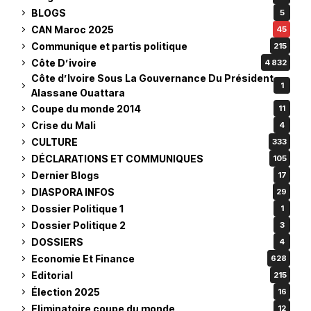
BLOGS
5
CAN Maroc 2025
45
Communique et partis politique
215
Côte D’ivoire
4 832
Côte d’Ivoire Sous La Gouvernance Du Président
1
Alassane Ouattara
Coupe du monde 2014
11
Crise du Mali
4
CULTURE
333
DÉCLARATIONS ET COMMUNIQUES
105
Dernier Blogs
17
DIASPORA INFOS
29
Dossier Politique 1
1
Dossier Politique 2
3
DOSSIERS
4
Economie Et Finance
628
Editorial
215
Élection 2025
16
Eliminatoire coupe du monde
12