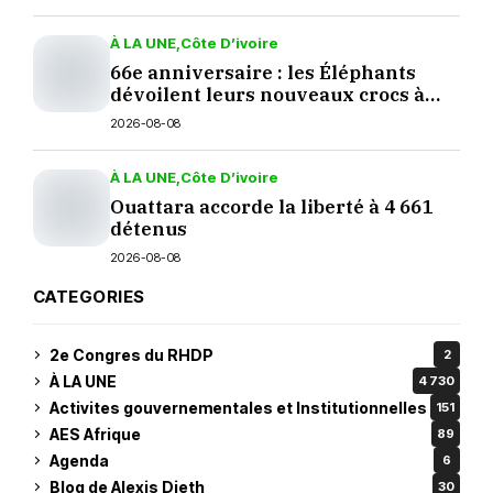
À LA UNE
Côte D’ivoire
66e anniversaire : les Éléphants
dévoilent leurs nouveaux crocs à
Yopougon
2026-08-08
À LA UNE
Côte D’ivoire
Ouattara accorde la liberté à 4 661
détenus
2026-08-08
CATEGORIES
2e Congres du RHDP
2
À LA UNE
4 730
Activites gouvernementales et Institutionnelles
151
AES Afrique
89
Agenda
6
Blog de Alexis Dieth
30