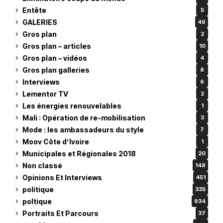
Entête
5
GALERIES
49
Gros plan
2
Gros plan – articles
10
Gros plan – vidéos
4
Gros plan galleries
8
Interviews
6
Lementor TV
2
Les énergies renouvelables
1
Mali : Opération de re-mobilisation
3
Mode : les ambassadeurs du style
7
Moov Côte d’Ivoire
1
Municipales et Régionales 2018
20
Non classé
148
Opinions Et Interviews
451
politique
335
poltique
934
Portraits Et Parcours
37