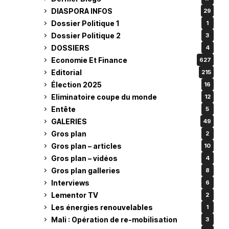
DIASPORA INFOS
29
Dossier Politique 1
1
Dossier Politique 2
3
DOSSIERS
4
Economie Et Finance
627
Editorial
215
Élection 2025
16
Eliminatoire coupe du monde
12
Entête
5
GALERIES
49
Gros plan
2
Gros plan – articles
10
Gros plan – vidéos
4
Gros plan galleries
8
Interviews
6
Lementor TV
2
Les énergies renouvelables
1
Mali : Opération de re-mobilisation
3