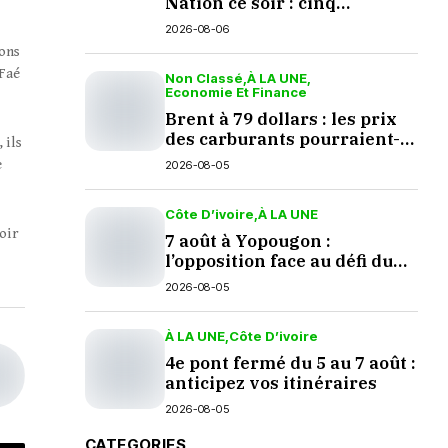
Nation ce soir : cinq
questions en suspens
2026-08-06
ions
 Faé
Non Classé
À LA UNE
Economie Et Finance
Brent à 79 dollars : les prix
des carburants pourraient-
 ils
ils baisser en septembre ?
e
2026-08-05
Côte D’ivoire
À LA UNE
poir
7 août à Yopougon :
l’opposition face au défi du
dialogue
2026-08-05
À LA UNE
Côte D’ivoire
4e pont fermé du 5 au 7 août :
anticipez vos itinéraires
2026-08-05
CATEGORIES