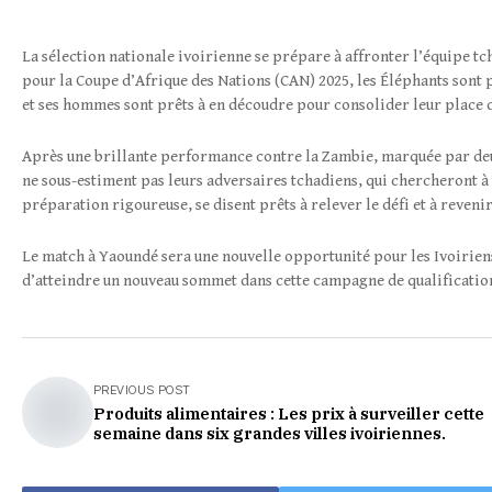
La sélection nationale ivoirienne se prépare à affronter l’équipe tc
pour la Coupe d’Afrique des Nations (CAN) 2025, les Éléphants sont 
et ses hommes sont prêts à en découdre pour consolider leur place d
Après une brillante performance contre la Zambie, marquée par deux 
ne sous-estiment pas leurs adversaires tchadiens, qui chercheront à t
préparation rigoureuse, se disent prêts à relever le défi et à reveni
Le match à Yaoundé sera une nouvelle opportunité pour les Ivoiriens 
d’atteindre un nouveau sommet dans cette campagne de qualificatio
PREVIOUS POST
Produits alimentaires : Les prix à surveiller cette
semaine dans six grandes villes ivoiriennes.