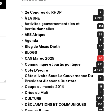
2e Congres du RHDP
2
À LA UNE
4 723
Activites gouvernementales et
151
Institutionnelles
AES Afrique
89
Agenda
6
Blog de Alexis Dieth
30
BLOGS
5
CAN Maroc 2025
45
Communique et partis politique
215
Côte D’ivoire
4 828
Côte d’Ivoire Sous La Gouvernance Du
1
Président Alassane Ouattara
Coupe du monde 2014
11
Crise du Mali
4
CULTURE
333
DÉCLARATIONS ET COMMUNIQUES
105
Dernier Blogs
17