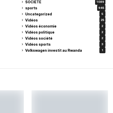
SOCIETE
1 089
sports
945
Uncategorized
5
Vidéos
25
Vidéos économie
2
Vidéos politique
2
Vidéos société
2
Vidéos sports
3
Volkswagen investit au Rwanda
1