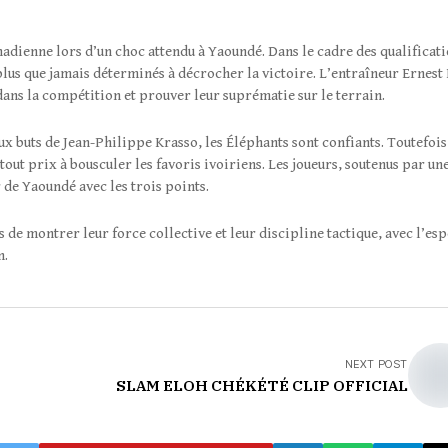
hadienne lors d’un choc attendu à Yaoundé. Dans le cadre des qualificat
plus que jamais déterminés à décrocher la victoire. L’entraîneur Ernest
ans la compétition et prouver leur suprématie sur le terrain.
buts de Jean-Philippe Krasso, les Éléphants sont confiants. Toutefois,
out prix à bousculer les favoris ivoiriens. Les joueurs, soutenus par un
r de Yaoundé avec les trois points.
de montrer leur force collective et leur discipline tactique, avec l’es
n.
NEXT POST
SLAM ELOH CHÉKÉTÉ CLIP OFFICIAL