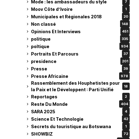
Mode : les ambassadeurs du style
7
Moov Côte d’Ivoire
1
Municipales et Régionales 2018
20
Non classé
148
Opinions Et Interviews
451
politique
335
poltique
934
Portraits Et Parcours
37
presidence
201
Presse
39
Presse Africaine
978
Rassemblement des Houphetistes pour
18
la Paix et le Développent : Parti Unifié
Reportages
2
Reste Du Monde
404
SARA 2025
4
Science Et Technologie
42
Secrets du touristique au Botswana
1
SHOWBIZ
72