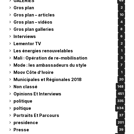
GALERIES
49
Gros plan
2
Gros plan – articles
10
Gros plan – vidéos
4
Gros plan galleries
8
Interviews
6
Lementor TV
2
Les énergies renouvelables
1
Mali : Opération de re-mobilisation
3
Mode : les ambassadeurs du style
7
Moov Côte d’Ivoire
1
Municipales et Régionales 2018
20
Non classé
148
Opinions Et Interviews
451
politique
335
poltique
934
Portraits Et Parcours
37
presidence
201
Presse
39