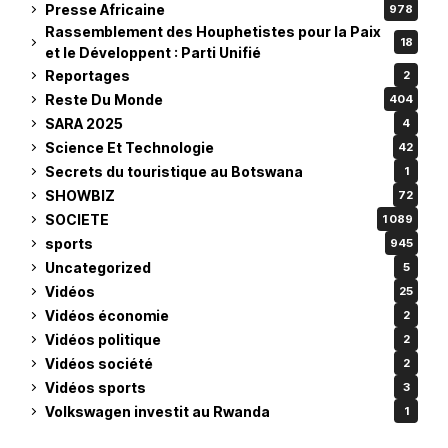
Presse Africaine
978
Rassemblement des Houphetistes pour la Paix
18
et le Développent : Parti Unifié
Reportages
2
Reste Du Monde
404
SARA 2025
4
Science Et Technologie
42
Secrets du touristique au Botswana
1
SHOWBIZ
72
SOCIETE
1 089
sports
945
Uncategorized
5
Vidéos
25
Vidéos économie
2
Vidéos politique
2
Vidéos société
2
Vidéos sports
3
Volkswagen investit au Rwanda
1