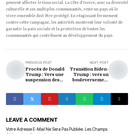
peuvent affecter le tissu social. La Côte d’Ivoire, avec sa diversité
culturelle et ses multiples communautés, reste un pays où le
vivre-ensemble doit être protégé. En réagissant fermement
contre cette campagne, les autorités montrent leur volonté de
garantir la paix sociale et la protection de toutes les
communautés qui contribuent au développement du pays.
PREVIOUS POST
NEXT POST
Procès de Donald
Transition Biden-
Trump : Vers une
Trump : vers un
suspension des
bouleversement
poursuites
de la politique
fédérales suite aux
étrangère
demandes du
américaine en
procureur spécial
Ukraine et au
Proche-Orient
LEAVE A COMMENT
Votre Adresse E-Mail Ne Sera Pas Publiée.
Les Champs