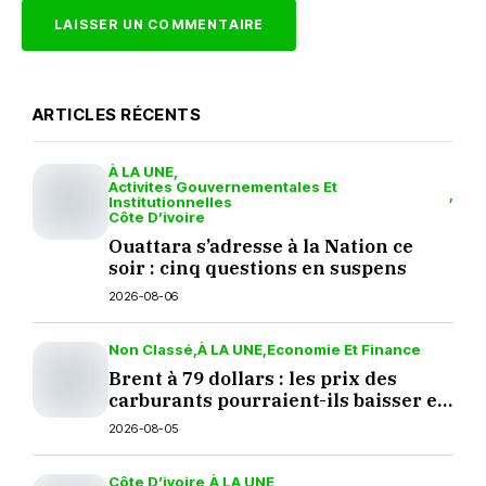
ARTICLES RÉCENTS
À LA UNE
Activites Gouvernementales Et
Institutionnelles
Côte D’ivoire
Ouattara s’adresse à la Nation ce
soir : cinq questions en suspens
2026-08-06
Non Classé
À LA UNE
Economie Et Finance
Brent à 79 dollars : les prix des
carburants pourraient-ils baisser en
septembre ?
2026-08-05
Côte D’ivoire
À LA UNE