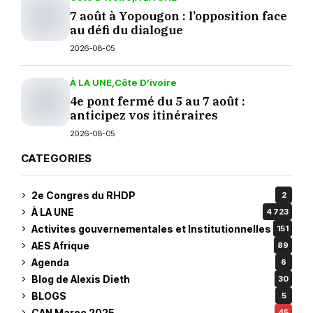
7 août à Yopougon : l’opposition face
au défi du dialogue
2026-08-05
À LA UNE
Côte D’ivoire
4e pont fermé du 5 au 7 août :
anticipez vos itinéraires
2026-08-05
CATEGORIES
2e Congres du RHDP
2
À LA UNE
4 723
Activites gouvernementales et Institutionnelles
151
AES Afrique
89
Agenda
6
Blog de Alexis Dieth
30
BLOGS
5
CAN Maroc 2025
45