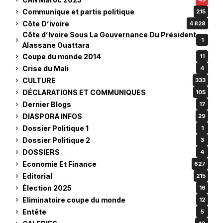
Communique et partis politique
215
Côte D’ivoire
4 828
Côte d’Ivoire Sous La Gouvernance Du Président
1
Alassane Ouattara
Coupe du monde 2014
11
Crise du Mali
4
CULTURE
333
DÉCLARATIONS ET COMMUNIQUES
105
Dernier Blogs
17
DIASPORA INFOS
29
Dossier Politique 1
1
Dossier Politique 2
3
DOSSIERS
4
Economie Et Finance
627
Editorial
215
Élection 2025
16
Eliminatoire coupe du monde
12
Entête
5