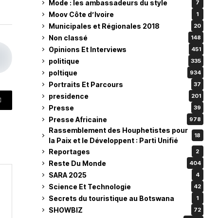
Mode : les ambassadeurs du style
7
Moov Côte d’Ivoire
1
Municipales et Régionales 2018
20
Non classé
148
Opinions Et Interviews
451
politique
335
poltique
934
Portraits Et Parcours
37
presidence
201
Presse
39
Presse Africaine
978
Rassemblement des Houphetistes pour
18
la Paix et le Développent : Parti Unifié
Reportages
2
Reste Du Monde
404
SARA 2025
4
Science Et Technologie
42
Secrets du touristique au Botswana
1
SHOWBIZ
72