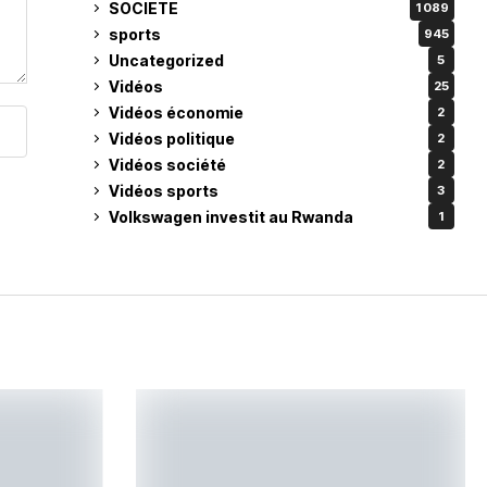
SOCIETE
1 089
sports
945
Uncategorized
5
Vidéos
25
Vidéos économie
2
Vidéos politique
2
Vidéos société
2
Vidéos sports
3
Volkswagen investit au Rwanda
1