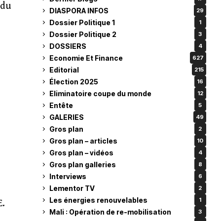
 du
DIASPORA INFOS
29
Dossier Politique 1
1
Dossier Politique 2
3
DOSSIERS
4
Economie Et Finance
627
Editorial
215
Élection 2025
16
Eliminatoire coupe du monde
12
Entête
5
GALERIES
49
Gros plan
2
Gros plan – articles
10
Gros plan – vidéos
4
Gros plan galleries
8
Interviews
6
Lementor TV
2
Les énergies renouvelables
1
E.
Mali : Opération de re-mobilisation
3