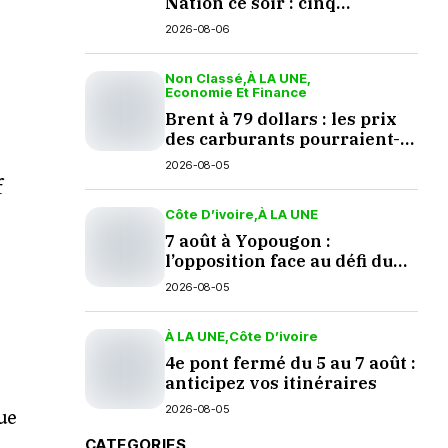
Nation ce soir : cinq
questions en suspens
2026-08-06
Non Classé
À LA UNE
Economie Et Finance
Brent à 79 dollars : les prix
des carburants pourraient-
ils baisser en septembre ?
2026-08-05
f
Côte D’ivoire
À LA UNE
7 août à Yopougon :
l’opposition face au défi du
dialogue
2026-08-05
À LA UNE
Côte D’ivoire
4e pont fermé du 5 au 7 août :
anticipez vos itinéraires
2026-08-05
ue
CATEGORIES