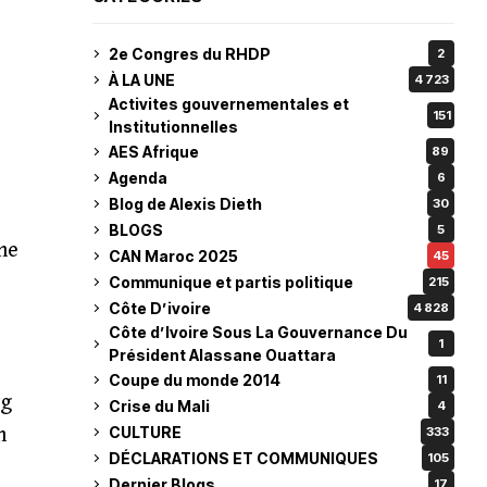
2e Congres du RHDP
2
À LA UNE
4 723
Activites gouvernementales et
151
Institutionnelles
AES Afrique
89
Agenda
6
Blog de Alexis Dieth
30
BLOGS
5
che
CAN Maroc 2025
45
Communique et partis politique
215
Côte D’ivoire
4 828
Côte d’Ivoire Sous La Gouvernance Du
1
Président Alassane Ouattara
Coupe du monde 2014
11
rg
Crise du Mali
4
CULTURE
n
333
DÉCLARATIONS ET COMMUNIQUES
105
Dernier Blogs
17