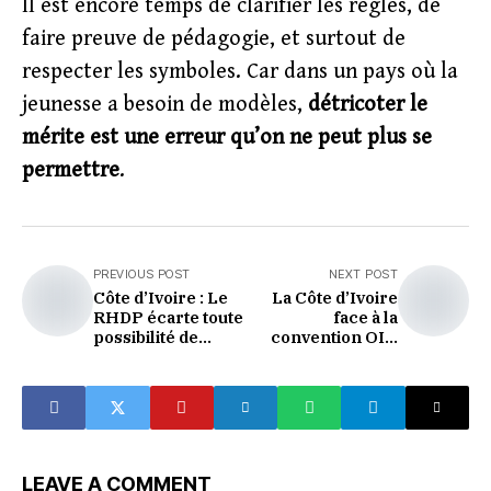
Il est encore temps de clarifier les règles, de
faire preuve de pédagogie, et surtout de
respecter les symboles. Car dans un pays où la
jeunesse a besoin de modèles,
détricoter le
mérite est une erreur qu’on ne peut plus se
permettre
.
PREVIOUS POST
NEXT POST
Côte d’Ivoire : Le
La Côte d’Ivoire
RHDP écarte toute
face à la
possibilité de
convention OIT
“CNT bis” avant la
190 : appel
présidentielle de
unanime des
2025
syndicats pour
une ratification
rapide
LEAVE A COMMENT