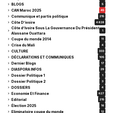
BLOGS
5
CAN Maroc 2025
45
Communique et partis politique
215
Côte D’ivoire
4 828
Côte d’Ivoire Sous La Gouvernance Du Président
1
Alassane Ouattara
Coupe du monde 2014
11
Crise du Mali
4
CULTURE
333
DÉCLARATIONS ET COMMUNIQUES
105
Dernier Blogs
17
DIASPORA INFOS
29
Dossier Politique 1
1
Dossier Politique 2
3
DOSSIERS
4
Economie Et Finance
627
Editorial
215
Élection 2025
16
Eliminatoire coupe du monde
12