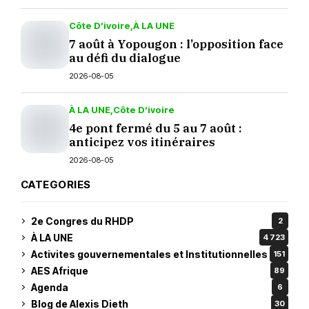
Côte D’ivoire
À LA UNE
7 août à Yopougon : l’opposition face
au défi du dialogue
2026-08-05
À LA UNE
Côte D’ivoire
4e pont fermé du 5 au 7 août :
anticipez vos itinéraires
2026-08-05
CATEGORIES
2e Congres du RHDP
2
À LA UNE
4 723
Activites gouvernementales et Institutionnelles
151
AES Afrique
89
Agenda
6
Blog de Alexis Dieth
30