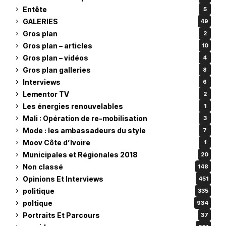
Entête
5
GALERIES
49
Gros plan
2
Gros plan – articles
10
Gros plan – vidéos
4
Gros plan galleries
8
Interviews
6
Lementor TV
2
Les énergies renouvelables
1
Mali : Opération de re-mobilisation
3
Mode : les ambassadeurs du style
7
Moov Côte d’Ivoire
1
Municipales et Régionales 2018
20
Non classé
148
Opinions Et Interviews
451
politique
335
poltique
934
Portraits Et Parcours
37