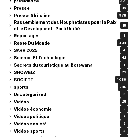
presidence
201
Presse
39
Presse Africaine
978
Rassemblement des Houphetistes pour la Paix
18
et le Développent : Parti Unifié
Reportages
2
Reste Du Monde
404
SARA 2025
4
Science Et Technologie
42
Secrets du touristique au Botswana
1
SHOWBIZ
72
SOCIETE
1 089
sports
945
Uncategorized
5
Vidéos
25
Vidéos économie
2
Vidéos politique
2
Vidéos société
2
Vidéos sports
3