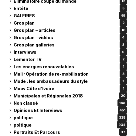
Eliminatoire coupe du monde
12
Entête
5
GALERIES
49
Gros plan
2
Gros plan – articles
10
Gros plan – vidéos
4
Gros plan galleries
8
Interviews
6
Lementor TV
2
Les énergies renouvelables
1
Mali : Opération de re-mobilisation
3
Mode : les ambassadeurs du style
7
Moov Côte d’Ivoire
1
Municipales et Régionales 2018
20
Non classé
148
Opinions Et Interviews
451
politique
335
poltique
934
Portraits Et Parcours
37