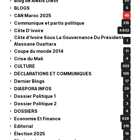
Blog de Alexis Dieth
30
BLOGS
5
CAN Maroc 2025
45
Communique et partis politique
215
Côte D’ivoire
4 832
Côte d’Ivoire Sous La Gouvernance Du Président
1
Alassane Ouattara
Coupe du monde 2014
11
Crise du Mali
4
CULTURE
333
DÉCLARATIONS ET COMMUNIQUES
105
Dernier Blogs
17
DIASPORA INFOS
29
Dossier Politique 1
1
Dossier Politique 2
3
DOSSIERS
4
Economie Et Finance
628
Editorial
215
Élection 2025
16