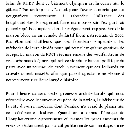
bilan du RHDP dont ce bâtiment olympien est la cerise sur le
gâteau ? Pas un kopeck… Et c’est pour l’avoir compris que ces
gougnafiers s’escriment à saborder l’alliance des
houphouetistes. En espérant faire main basse sur l’ex parti au
pouvoir qu’ils comptent dans leur égarement rapprocher de la
maison bleue en un remake du furtif front patriotique de 2000.
Pas étonnant d’ailleurs que ces frondeurs empruntent les
méthodes de leurs affidés pour qui tout n’est qu’une question de
biceps. La maison du PDCI résonne encore des vociférations de
ces sorbonnards égarés qui ont confondu le bureau politique du
parti avec un tournoi de catch. Vivement que ces loubards en
cravate soient muselés afin que pareil spectacle ne vienne à
nouveau ternir ce lieu chargé d‘histoire.
Pour l’heure saluons cette prouesse architecturale qui nous
réconcilie avec le souvenir du père de la nation, le bâtisseur de
la côte d’ivoire moderne dont l’ombre n’a cessé de planer sur
ces cérémonies festives. Quand on a connu l’époque de
l’houphouetisme opportuniste où mêmes les pires ennemis du
vieux se réclamaient par calcul politicien de son héritage, on ne