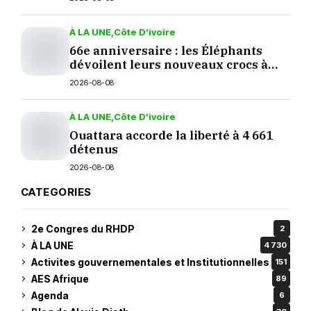
À LA UNE
Côte D’ivoire
66e anniversaire : les Éléphants
dévoilent leurs nouveaux crocs à
Yopougon
2026-08-08
À LA UNE
Côte D’ivoire
Ouattara accorde la liberté à 4 661
détenus
2026-08-08
CATEGORIES
2e Congres du RHDP
2
À LA UNE
4 730
Activites gouvernementales et Institutionnelles
151
AES Afrique
89
Agenda
6