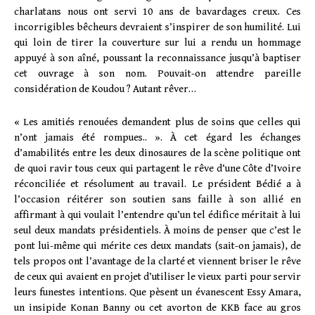
charlatans nous ont servi 10 ans de bavardages creux. Ces
incorrigibles bêcheurs devraient s’inspirer de son humilité. Lui
qui loin de tirer la couverture sur lui a rendu un hommage
appuyé à son aîné, poussant la reconnaissance jusqu’à baptiser
cet ouvrage à son nom. Pouvait-on attendre pareille
considération de Koudou ? Autant rêver…
« Les amitiés renouées demandent plus de soins que celles qui
n’ont jamais été rompues.. ». À cet égard les échanges
d’amabilités entre les deux dinosaures de la scène politique ont
de quoi ravir tous ceux qui partagent le rêve d‘une Côte d’Ivoire
réconciliée et résolument au travail. Le président Bédié a à
l’occasion réitérer son soutien sans faille à son allié en
affirmant à qui voulait l’entendre qu’un tel édifice méritait à lui
seul deux mandats présidentiels. À moins de penser que c’est le
pont lui-même qui mérite ces deux mandats (sait-on jamais), de
tels propos ont l’avantage de la clarté et viennent briser le rêve
de ceux qui avaient en projet d’utiliser le vieux parti pour servir
leurs funestes intentions. Que pèsent un évanescent Essy Amara,
un insipide Konan Banny ou cet avorton de KKB face au gros