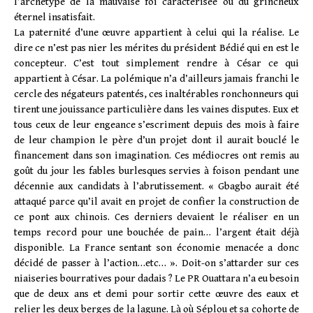
l’archétype de la mauvaise foi caractérisée ou du grincheux
éternel insatisfait.
La paternité d’une œuvre appartient à celui qui la réalise. Le
dire ce n’est pas nier les mérites du président Bédié qui en est le
concepteur. C’est tout simplement rendre à César ce qui
appartient à César. La polémique n’a d’ailleurs jamais franchi le
cercle des négateurs patentés, ces inaltérables ronchonneurs qui
tirent une jouissance particulière dans les vaines disputes. Eux et
tous ceux de leur engeance s’escriment depuis des mois à faire
de leur champion le père d’un projet dont il aurait bouclé le
financement dans son imagination. Ces médiocres ont remis au
goût du jour les fables burlesques servies à foison pendant une
décennie aux candidats à l’abrutissement. « Gbagbo aurait été
attaqué parce qu’il avait en projet de confier la construction de
ce pont aux chinois. Ces derniers devaient le réaliser en un
temps record pour une bouchée de pain… l’argent était déjà
disponible. La France sentant son économie menacée a donc
décidé de passer à l’action…etc… ». Doit-on s’attarder sur ces
niaiseries bourratives pour dadais ? Le PR Ouattara n’a eu besoin
que de deux ans et demi pour sortir cette œuvre des eaux et
relier les deux berges de la lagune. Là où Séplou et sa cohorte de