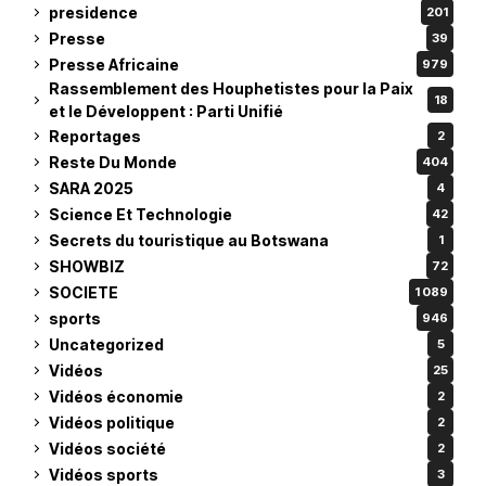
presidence
201
Presse
39
Presse Africaine
979
Rassemblement des Houphetistes pour la Paix
18
et le Développent : Parti Unifié
Reportages
2
Reste Du Monde
404
SARA 2025
4
Science Et Technologie
42
Secrets du touristique au Botswana
1
SHOWBIZ
72
SOCIETE
1 089
sports
946
Uncategorized
5
Vidéos
25
Vidéos économie
2
Vidéos politique
2
Vidéos société
2
Vidéos sports
3