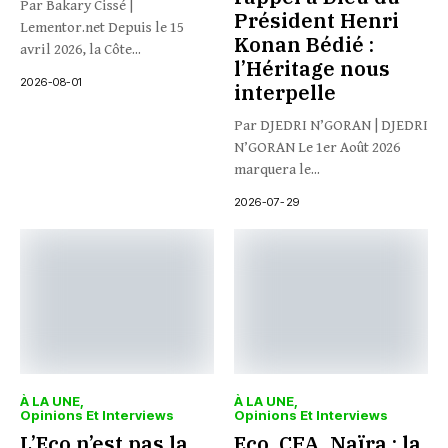
Par Bakary Cissé |
Président Henri
Lementor.net Depuis le 15
Konan Bédié :
avril 2026, la Côte...
l’Héritage nous
2026-08-01
interpelle
Par DJEDRI N’GORAN | DJEDRI
N’GORAN Le 1er Août 2026
marquera le...
2026-07-29
À LA UNE
À LA UNE
Opinions Et Interviews
Opinions Et Interviews
L’Eco n’est pas la
Eco, CFA, Naïra : la