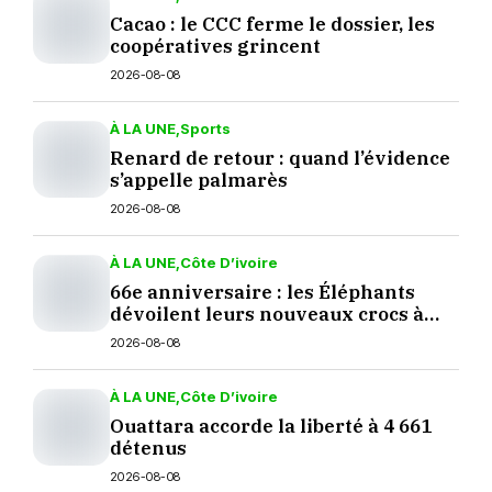
Cacao : le CCC ferme le dossier, les
coopératives grincent
2026-08-08
À LA UNE
Sports
Renard de retour : quand l’évidence
s’appelle palmarès
2026-08-08
À LA UNE
Côte D’ivoire
66e anniversaire : les Éléphants
dévoilent leurs nouveaux crocs à
Yopougon
2026-08-08
À LA UNE
Côte D’ivoire
Ouattara accorde la liberté à 4 661
détenus
2026-08-08