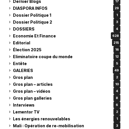
Dernier Blogs
17
DIASPORA INFOS
29
Dossier Politique 1
1
Dossier Politique 2
3
DOSSIERS
4
Economie Et Finance
628
Editorial
215
Élection 2025
16
Eliminatoire coupe du monde
12
Entête
5
GALERIES
49
Gros plan
2
Gros plan – articles
10
Gros plan – vidéos
4
Gros plan galleries
8
Interviews
6
Lementor TV
2
Les énergies renouvelables
1
Mali : Opération de re-mobilisation
3