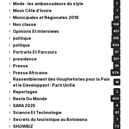
Mode : les ambassadeurs du style
7
Moov Côte d’Ivoire
1
Municipales et Régionales 2018
20
Non classé
148
Opinions Et Interviews
451
politique
335
poltique
934
Portraits Et Parcours
37
presidence
201
Presse
39
Presse Africaine
979
Rassemblement des Houphetistes pour la Paix
18
et le Développent : Parti Unifié
Reportages
2
Reste Du Monde
404
SARA 2025
4
Science Et Technologie
42
Secrets du touristique au Botswana
1
SHOWBIZ
72