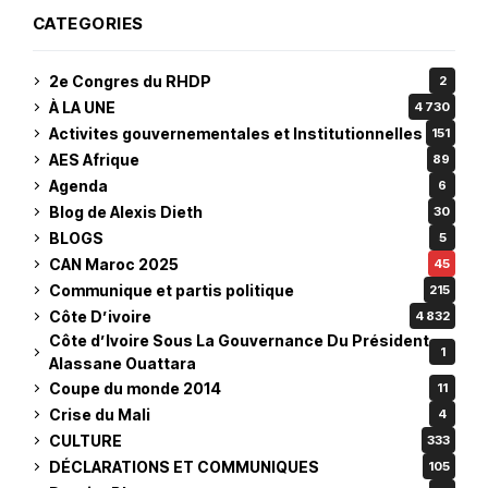
CATEGORIES
2e Congres du RHDP
2
À LA UNE
4 730
Activites gouvernementales et Institutionnelles
151
AES Afrique
89
Agenda
6
Blog de Alexis Dieth
30
BLOGS
5
CAN Maroc 2025
45
Communique et partis politique
215
Côte D’ivoire
4 832
Côte d’Ivoire Sous La Gouvernance Du Président
1
Alassane Ouattara
Coupe du monde 2014
11
Crise du Mali
4
CULTURE
333
DÉCLARATIONS ET COMMUNIQUES
105