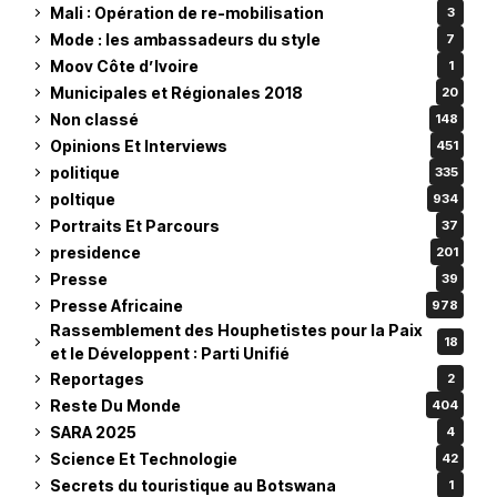
Mali : Opération de re-mobilisation
3
Mode : les ambassadeurs du style
7
Moov Côte d’Ivoire
1
Municipales et Régionales 2018
20
Non classé
148
Opinions Et Interviews
451
politique
335
poltique
934
Portraits Et Parcours
37
presidence
201
Presse
39
Presse Africaine
978
Rassemblement des Houphetistes pour la Paix
18
et le Développent : Parti Unifié
Reportages
2
Reste Du Monde
404
SARA 2025
4
Science Et Technologie
42
Secrets du touristique au Botswana
1