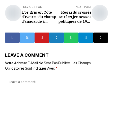
PREVIOUS POST
NEXT POST
L’or gris en Côte
Regards croisés
d’Ivoire : du champ
sur les jeunesses
d’anacarde à
politiques de 1990
l’usine, l’heure de
à 2011 : itinéraires
l’industrialisation a
brisés et
sonné
promesses
confisquées
LEAVE A COMMENT
Votre Adresse E-Mail Ne Sera Pas Publiée.
Les Champs
Obligatoires Sont Indiqués Avec
*