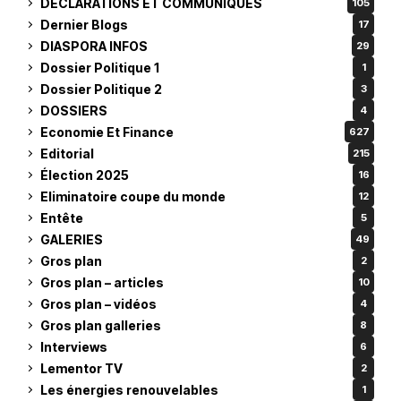
DÉCLARATIONS ET COMMUNIQUES
105
Dernier Blogs
17
DIASPORA INFOS
29
Dossier Politique 1
1
Dossier Politique 2
3
DOSSIERS
4
Economie Et Finance
627
Editorial
215
Élection 2025
16
Eliminatoire coupe du monde
12
Entête
5
GALERIES
49
Gros plan
2
Gros plan – articles
10
Gros plan – vidéos
4
Gros plan galleries
8
Interviews
6
Lementor TV
2
Les énergies renouvelables
1