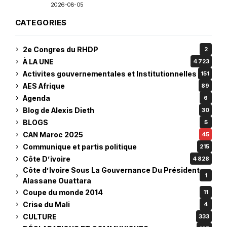
2026-08-05
CATEGORIES
2e Congres du RHDP
2
À LA UNE
4 723
Activites gouvernementales et Institutionnelles
151
AES Afrique
89
Agenda
6
Blog de Alexis Dieth
30
BLOGS
5
CAN Maroc 2025
45
Communique et partis politique
215
Côte D’ivoire
4 828
Côte d’Ivoire Sous La Gouvernance Du Président
1
Alassane Ouattara
Coupe du monde 2014
11
Crise du Mali
4
CULTURE
333