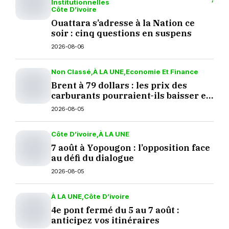
Institutionnelles
Côte D’ivoire
Ouattara s’adresse à la Nation ce
soir : cinq questions en suspens
2026-08-06
Non Classé
À LA UNE
Economie Et Finance
Brent à 79 dollars : les prix des
carburants pourraient-ils baisser en
septembre ?
2026-08-05
Côte D’ivoire
À LA UNE
7 août à Yopougon : l’opposition face
au défi du dialogue
2026-08-05
À LA UNE
Côte D’ivoire
4e pont fermé du 5 au 7 août :
anticipez vos itinéraires