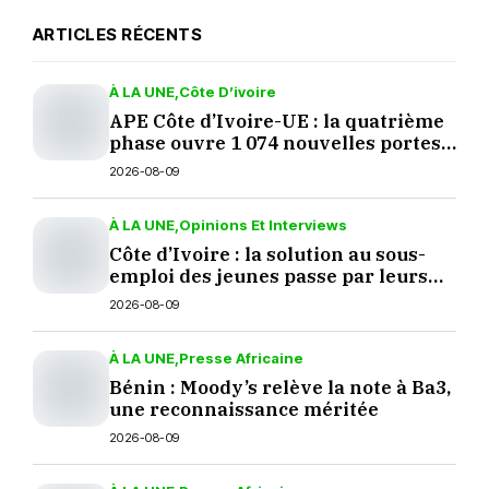
ARTICLES RÉCENTS
À LA UNE
Côte D’ivoire
APE Côte d’Ivoire-UE : la quatrième
phase ouvre 1 074 nouvelles portes
aux produits européens
2026-08-09
À LA UNE
Opinions Et Interviews
Côte d’Ivoire : la solution au sous-
emploi des jeunes passe par leurs
décisions
2026-08-09
À LA UNE
Presse Africaine
Bénin : Moody’s relève la note à Ba3,
une reconnaissance méritée
2026-08-09