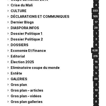
Crise du Mali
4
CULTURE
333
DÉCLARATIONS ET COMMUNIQUES
105
Dernier Blogs
17
DIASPORA INFOS
29
Dossier Politique 1
1
Dossier Politique 2
3
DOSSIERS
4
Economie Et Finance
628
Editorial
215
Élection 2025
16
Eliminatoire coupe du monde
12
Entête
5
GALERIES
49
Gros plan
2
Gros plan – articles
10
Gros plan – vidéos
4
Gros plan galleries
8