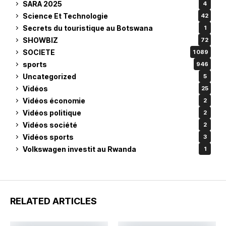
SARA 2025
4
Science Et Technologie
42
Secrets du touristique au Botswana
1
SHOWBIZ
72
SOCIETE
1 089
sports
946
Uncategorized
5
Vidéos
25
Vidéos économie
2
Vidéos politique
2
Vidéos société
2
Vidéos sports
3
Volkswagen investit au Rwanda
1
RELATED ARTICLES