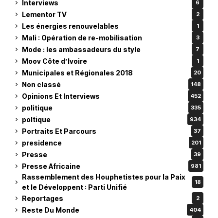
Interviews
6
Lementor TV
2
Les énergies renouvelables
1
Mali : Opération de re-mobilisation
3
Mode : les ambassadeurs du style
7
Moov Côte d’Ivoire
1
Municipales et Régionales 2018
20
Non classé
148
Opinions Et Interviews
452
politique
335
poltique
934
Portraits Et Parcours
37
presidence
201
Presse
39
Presse Africaine
981
Rassemblement des Houphetistes pour la Paix
18
et le Développent : Parti Unifié
Reportages
2
Reste Du Monde
404