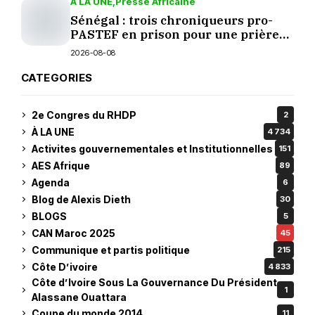
À LA UNE
Presse Africaine
Sénégal : trois chroniqueurs pro-
PASTEF en prison pour une prière
sur TikTok
2026-08-08
CATEGORIES
2e Congres du RHDP
2
À LA UNE
4 734
Activites gouvernementales et Institutionnelles
151
AES Afrique
89
Agenda
6
Blog de Alexis Dieth
30
BLOGS
5
CAN Maroc 2025
45
Communique et partis politique
215
Côte D’ivoire
4 833
Côte d’Ivoire Sous La Gouvernance Du Président
1
Alassane Ouattara
Coupe du monde 2014
11