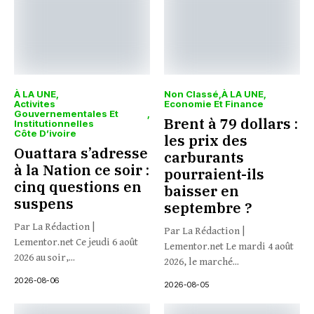
À LA UNE
Non Classé
À LA UNE
Activites
Economie Et Finance
Gouvernementales Et
Brent à 79 dollars :
Institutionnelles
Côte D’ivoire
les prix des
Ouattara s’adresse
carburants
à la Nation ce soir :
pourraient-ils
cinq questions en
baisser en
suspens
septembre ?
Par La Rédaction |
Par La Rédaction |
Lementor.net Ce jeudi 6 août
Lementor.net Le mardi 4 août
2026 au soir,...
2026, le marché...
2026-08-06
2026-08-05