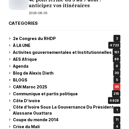
anticipez vos itinéraires
2026-08-05
CATEGORIES
2e Congres du RHDP
2
À LA UNE
4 723
Activites gouvernementales et Institutionnelles
151
AES Afrique
89
Agenda
6
Blog de Alexis Dieth
30
BLOGS
5
CAN Maroc 2025
45
Communique et partis politique
215
Côte D’ivoire
4 828
Côte d’Ivoire Sous La Gouvernance Du Président
1
Alassane Ouattara
Coupe du monde 2014
11
Crise du Mali
4