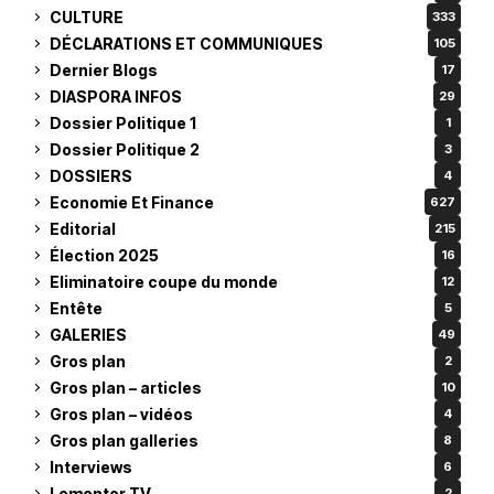
CULTURE
333
DÉCLARATIONS ET COMMUNIQUES
105
Dernier Blogs
17
DIASPORA INFOS
29
Dossier Politique 1
1
Dossier Politique 2
3
DOSSIERS
4
Economie Et Finance
627
Editorial
215
Élection 2025
16
Eliminatoire coupe du monde
12
Entête
5
GALERIES
49
Gros plan
2
Gros plan – articles
10
Gros plan – vidéos
4
Gros plan galleries
8
Interviews
6
Lementor TV
2