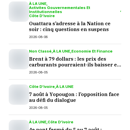
À LA UNE
Activites Gouvernementales Et
Institutionnelles
Côte D’ivoire
Ouattara s’adresse à la Nation ce
soir : cinq questions en suspens
2026-08-06
Non Classé
À LA UNE
Economie Et Finance
Brent à 79 dollars : les prix des
carburants pourraient-ils baisser en
septembre ?
2026-08-05
Côte D’ivoire
À LA UNE
7 août à Yopougon : l’opposition face
au défi du dialogue
2026-08-05
À LA UNE
Côte D’ivoire
4e pont fermé du 5 au 7 août :