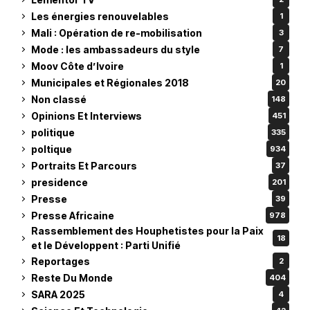
Les énergies renouvelables
1
Mali : Opération de re-mobilisation
3
Mode : les ambassadeurs du style
7
Moov Côte d’Ivoire
1
Municipales et Régionales 2018
20
Non classé
148
Opinions Et Interviews
451
politique
335
poltique
934
Portraits Et Parcours
37
presidence
201
Presse
39
Presse Africaine
978
Rassemblement des Houphetistes pour la Paix
18
et le Développent : Parti Unifié
Reportages
2
Reste Du Monde
404
SARA 2025
4