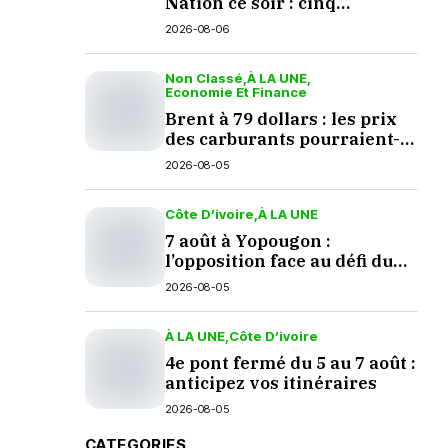
Nation ce soir : cinq
questions en suspens
2026-08-06
Non Classé
À LA UNE
Economie Et Finance
Brent à 79 dollars : les prix
des carburants pourraient-
ils baisser en septembre ?
2026-08-05
Côte D’ivoire
À LA UNE
7 août à Yopougon :
l’opposition face au défi du
dialogue
2026-08-05
À LA UNE
Côte D’ivoire
4e pont fermé du 5 au 7 août :
anticipez vos itinéraires
2026-08-05
CATEGORIES