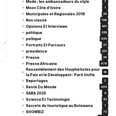
Mode : les ambassadeurs du style
7
Moov Côte d’Ivoire
1
Municipales et Régionales 2018
20
Non classé
148
Opinions Et Interviews
451
politique
335
poltique
934
Portraits Et Parcours
37
presidence
201
Presse
39
Presse Africaine
978
Rassemblement des Houphetistes pour
18
la Paix et le Développent : Parti Unifié
Reportages
2
Reste Du Monde
404
SARA 2025
4
Science Et Technologie
42
Secrets du touristique au Botswana
1
SHOWBIZ
72