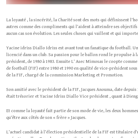
La loyauté , la sincérité, la Charité sont des mots qui définissent l’
autres comme des compliments qui l’aident à atteindre ses objectifs v
aucun cas son évolution. Les seules choses qui vaillent et qui importen
Yacine idriss Diallo Idriss est avant tout un fanatique du football. Un
licencié dans un club. Sa passion pour le ballon rond le propulse à 
président, de 1980 à 1983. Ensuite L’ Asec Mimosas le coopte comme v
de football (FIF) entre 1980 et 1990 en qualité de vice-président sou
de la FIF, chargé de la commission Marketing et Promotion.
Son amitié avec le président de la FIF, Jacques Anouma, date depuis 
était trésorier et Yacine Idriss Diallo Vice président , quant à Dieng 
Et comme la loyauté fait partie de son mode de vie, les deux hommes 
qu’être aux côtés de son « frère » Jacques.
L’actuel candidat à l’élection présidentielle de la FIF est titulair