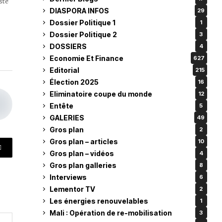
ste
DIASPORA INFOS
29
Dossier Politique 1
1
Dossier Politique 2
3
DOSSIERS
4
Economie Et Finance
627
Editorial
215
Élection 2025
16
Eliminatoire coupe du monde
12
Entête
5
GALERIES
49
Gros plan
2
Gros plan – articles
10
Gros plan – vidéos
4
Gros plan galleries
8
Interviews
6
Lementor TV
2
Les énergies renouvelables
1
Mali : Opération de re-mobilisation
3