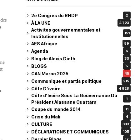
2e Congres du RHDP
2
 des
À LA UNE
4 723
n
Activites gouvernementales et
151
Institutionnelles
AES Afrique
89
Agenda
6
Blog de Alexis Dieth
30
nne
BLOGS
5
nt
CAN Maroc 2025
45
Communique et partis politique
215
Côte D’ivoire
4 828
a
Côte d’Ivoire Sous La Gouvernance Du
1
Président Alassane Ouattara
Coupe du monde 2014
11
Crise du Mali
4
CULTURE
333
DÉCLARATIONS ET COMMUNIQUES
105
Dernier Blogs
17