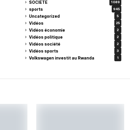
SOCIETE
1 089
sports
945
Uncategorized
5
Vidéos
25
Vidéos économie
2
Vidéos politique
2
Vidéos société
2
Vidéos sports
3
Volkswagen investit au Rwanda
1