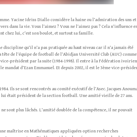
homme. Yacine Idriss Diallo considère la haine ou l’admiration des uns et
ers dans la vie. Vous l’aimez ? Vous ne l’aimez pas ? Cela n’influence e
t chez lui, c’est son boulot, et surtout sa famille.
e discipline qu’il n’a pas pratiquée au haut niveau car il n’a jamais été
la tête de l’équipe de football de l’Abidjan Université Club (AUC) comme
ice-président par la suite (1984-1998). Il entre à la Fédération ivoirie
s le mandat d’Ezan Emmanuel. Et depuis 2002, il est le 3ème vice-préside
1984. Ils se sont rencontrés au comité exécutif de l’Asec. Jacques Anoum
lui était président de la section football. Une amitié vieille de 27 ans.
ne sont plus lâchés. L’amitié doublée de la compétence, il ne pouvait
e d’une maîtrise en Mathématiques appliquées option recherches