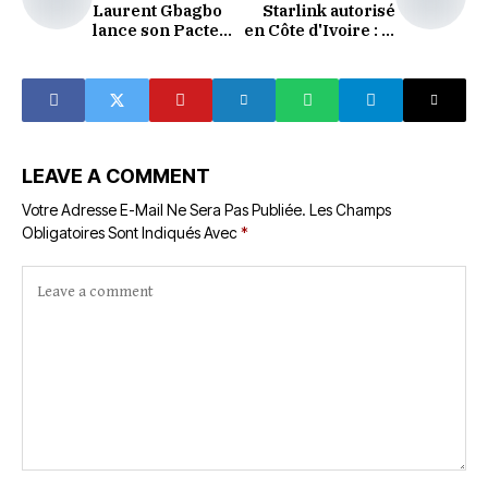
Laurent Gbagbo
Starlink autorisé
lance son Pacte
en Côte d'Ivoire : la
social : une
révolution de la
déclaration de
connectivité arrive
principes avant la
conférence de
presse du 30 juin
LEAVE A COMMENT
Votre Adresse E-Mail Ne Sera Pas Publiée.
Les Champs
Obligatoires Sont Indiqués Avec
*