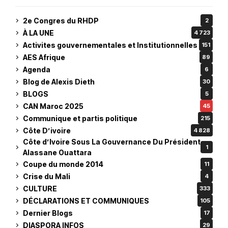
2e Congres du RHDP
2
À LA UNE
4 723
Activites gouvernementales et Institutionnelles
151
AES Afrique
89
Agenda
6
Blog de Alexis Dieth
30
BLOGS
5
CAN Maroc 2025
45
Communique et partis politique
215
Côte D’ivoire
4 828
Côte d’Ivoire Sous La Gouvernance Du Président
1
Alassane Ouattara
Coupe du monde 2014
11
Crise du Mali
4
CULTURE
333
DÉCLARATIONS ET COMMUNIQUES
105
Dernier Blogs
17
DIASPORA INFOS
29