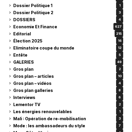
Dossier Politique 1
1
Dossier Politique 2
3
DOSSIERS
4
Economie Et Finance
627
Editorial
215
Élection 2025
16
Eliminatoire coupe du monde
12
Entête
5
GALERIES
49
Gros plan
2
Gros plan – articles
10
Gros plan – vidéos
4
Gros plan galleries
8
Interviews
6
Lementor TV
2
Les énergies renouvelables
1
Mali : Opération de re-mobilisation
3
Mode : les ambassadeurs du style
7