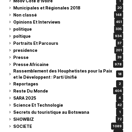
Moov Côte d’Ivoire
1
Municipales et Régionales 2018
20
Non classé
148
Opinions Et Interviews
451
politique
335
poltique
934
Portraits Et Parcours
37
presidence
201
Presse
39
Presse Africaine
978
Rassemblement des Houphetistes pour la Paix
18
et le Développent : Parti Unifié
Reportages
2
Reste Du Monde
404
SARA 2025
4
Science Et Technologie
42
Secrets du touristique au Botswana
1
SHOWBIZ
72
SOCIETE
1 089