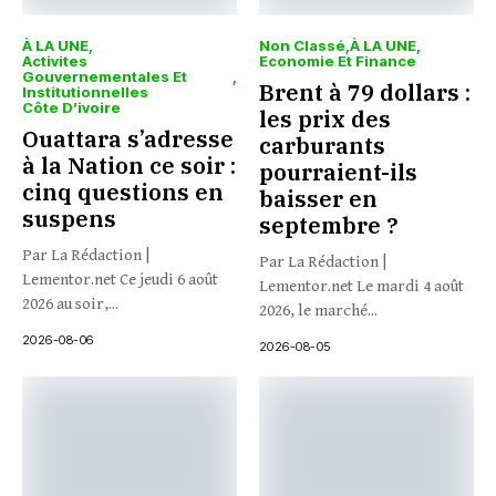
À LA UNE
Non Classé
À LA UNE
Activites
Economie Et Finance
Gouvernementales Et
Brent à 79 dollars :
Institutionnelles
Côte D’ivoire
les prix des
Ouattara s’adresse
carburants
à la Nation ce soir :
pourraient-ils
cinq questions en
baisser en
suspens
septembre ?
Par La Rédaction |
Par La Rédaction |
Lementor.net Ce jeudi 6 août
Lementor.net Le mardi 4 août
2026 au soir,...
2026, le marché...
2026-08-06
2026-08-05