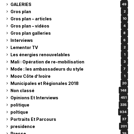
GALERIES
49
Gros plan
2
Gros plan – articles
10
Gros plan – vidéos
4
Gros plan galleries
8
Interviews
6
Lementor TV
2
Les énergies renouvelables
1
Mali : Opération de re-mobilisation
3
Mode : les ambassadeurs du style
7
Moov Côte d’Ivoire
1
Municipales et Régionales 2018
20
Non classé
148
Opinions Et Interviews
451
politique
335
poltique
934
Portraits Et Parcours
37
presidence
201
Presse
39