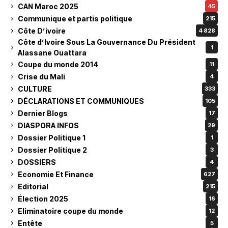
CAN Maroc 2025
45
Communique et partis politique
215
Côte D’ivoire
4 828
Côte d’Ivoire Sous La Gouvernance Du Président
1
Alassane Ouattara
Coupe du monde 2014
11
Crise du Mali
4
CULTURE
333
DÉCLARATIONS ET COMMUNIQUES
105
Dernier Blogs
17
DIASPORA INFOS
29
Dossier Politique 1
1
Dossier Politique 2
3
DOSSIERS
4
Economie Et Finance
627
Editorial
215
Élection 2025
16
Eliminatoire coupe du monde
12
Entête
5