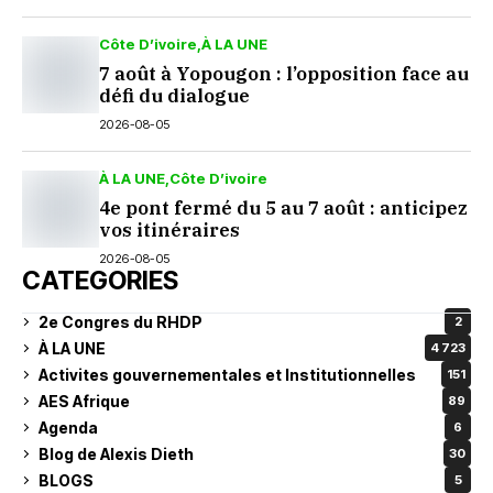
Côte D’ivoire
À LA UNE
7 août à Yopougon : l’opposition face au
défi du dialogue
2026-08-05
À LA UNE
Côte D’ivoire
4e pont fermé du 5 au 7 août : anticipez
vos itinéraires
2026-08-05
CATEGORIES
2e Congres du RHDP
2
À LA UNE
4 723
Activites gouvernementales et Institutionnelles
151
AES Afrique
89
Agenda
6
Blog de Alexis Dieth
30
BLOGS
5