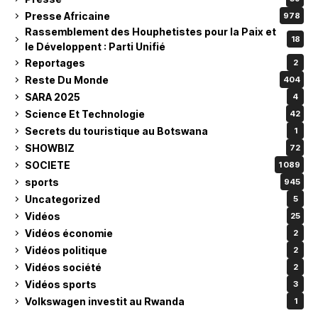
Presse Africaine
978
Rassemblement des Houphetistes pour la Paix et
18
le Développent : Parti Unifié
Reportages
2
Reste Du Monde
404
SARA 2025
4
Science Et Technologie
42
Secrets du touristique au Botswana
1
SHOWBIZ
72
SOCIETE
1 089
sports
945
Uncategorized
5
Vidéos
25
Vidéos économie
2
Vidéos politique
2
Vidéos société
2
Vidéos sports
3
Volkswagen investit au Rwanda
1