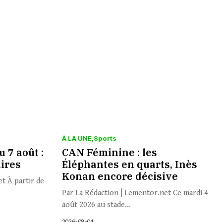
À LA UNE
Sports
 7 août :
CAN Féminine : les
aires
Éléphantes en quarts, Inès
Konan encore décisive
t À partir de
Par La Rédaction | Lementor.net Ce mardi 4
août 2026 au stade...
2026-08-04