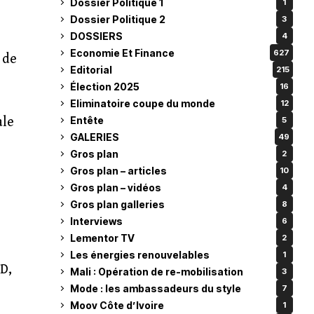
Dossier Politique 1
1
Dossier Politique 2
3
DOSSIERS
4
Economie Et Finance
627
 de
Editorial
215
Élection 2025
16
Eliminatoire coupe du monde
12
Entête
ale
5
GALERIES
49
Gros plan
2
Gros plan – articles
10
Gros plan – vidéos
4
Gros plan galleries
8
Interviews
6
Lementor TV
2
Les énergies renouvelables
1
D,
Mali : Opération de re-mobilisation
3
Mode : les ambassadeurs du style
7
Moov Côte d’Ivoire
1