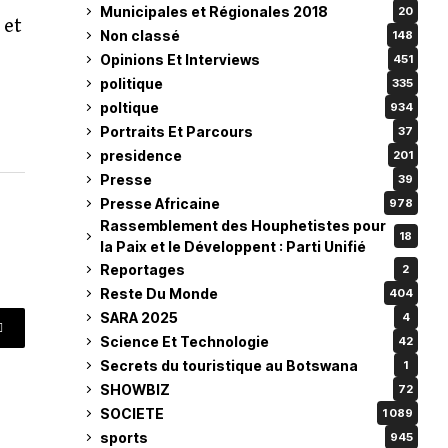
Municipales et Régionales 2018
20
 et
Non classé
148
Opinions Et Interviews
451
politique
335
poltique
934
Portraits Et Parcours
37
presidence
201
Presse
39
Presse Africaine
978
Rassemblement des Houphetistes pour
18
la Paix et le Développent : Parti Unifié
Reportages
2
Reste Du Monde
404
SARA 2025
4
Science Et Technologie
42
Secrets du touristique au Botswana
1
SHOWBIZ
72
SOCIETE
1 089
sports
945