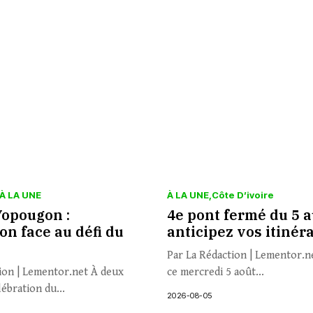
À LA UNE
À LA UNE
Côte D’ivoire
Yopougon :
4e pont fermé du 5 au
ion face au défi du
anticipez vos itinér
Par La Rédaction | Lementor.ne
ion | Lementor.net À deux
ce mercredi 5 août...
lébration du...
2026-08-05