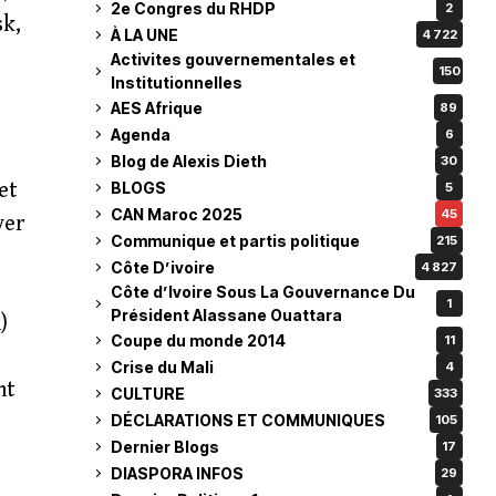
2e Congres du RHDP
2
sk,
À LA UNE
4 722
Activites gouvernementales et
150
Institutionnelles
AES Afrique
89
Agenda
6
Blog de Alexis Dieth
30
BLOGS
et
5
CAN Maroc 2025
45
yer
Communique et partis politique
215
Côte D’ivoire
4 827
Côte d’Ivoire Sous La Gouvernance Du
1
Président Alassane Ouattara
)
Coupe du monde 2014
11
Crise du Mali
4
nt
CULTURE
333
DÉCLARATIONS ET COMMUNIQUES
105
Dernier Blogs
17
DIASPORA INFOS
29