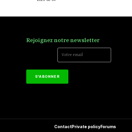
Rejoignez notre newsletter
Email Address*
[mc4wp_form id="152"]
Contact
Private policy
Forums