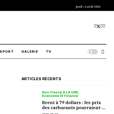
jeudi , 6 août 2026
SPORT
GALERIE
TV
ARTICLES RÉCENTS
Non Classé
À LA UNE
Economie Et Finance
Brent à 79 dollars : les prix
des carburants pourraient-
ils baisser en septembre ?