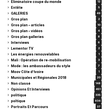
Eliminatoire coupe du monde
12
Entête
5
GALERIES
49
Gros plan
2
Gros plan – articles
10
Gros plan – vidéos
4
Gros plan galleries
8
Interviews
6
Lementor TV
2
Les énergies renouvelables
1
Mali : Opération de re-mobilisation
3
Mode : les ambassadeurs du style
7
Moov Côte d’Ivoire
1
Municipales et Régionales 2018
20
Non classé
148
Opinions Et Interviews
451
politique
335
poltique
934
Portraits Et Parcours
37