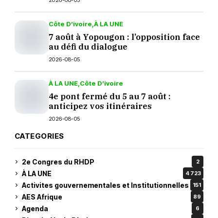
2026-08-05
Côte D’ivoire
À LA UNE
7 août à Yopougon : l’opposition face
au défi du dialogue
2026-08-05
À LA UNE
Côte D’ivoire
4e pont fermé du 5 au 7 août :
anticipez vos itinéraires
2026-08-05
CATEGORIES
2e Congres du RHDP
2
À LA UNE
4 723
Activites gouvernementales et Institutionnelles
151
AES Afrique
89
Agenda
6