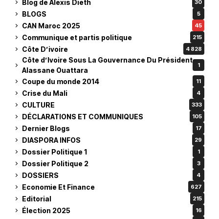
Blog de Alexis Dieth
30
BLOGS
5
CAN Maroc 2025
45
Communique et partis politique
215
Côte D’ivoire
4 828
Côte d’Ivoire Sous La Gouvernance Du Président
1
Alassane Ouattara
Coupe du monde 2014
11
Crise du Mali
4
CULTURE
333
DÉCLARATIONS ET COMMUNIQUES
105
Dernier Blogs
17
DIASPORA INFOS
29
Dossier Politique 1
1
Dossier Politique 2
3
DOSSIERS
4
Economie Et Finance
627
Editorial
215
Élection 2025
16