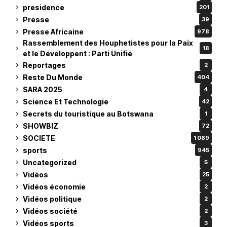
presidence
201
Presse
39
Presse Africaine
978
Rassemblement des Houphetistes pour la Paix
18
et le Développent : Parti Unifié
Reportages
2
Reste Du Monde
404
SARA 2025
4
Science Et Technologie
42
Secrets du touristique au Botswana
1
SHOWBIZ
72
SOCIETE
1 089
sports
945
Uncategorized
5
Vidéos
25
Vidéos économie
2
Vidéos politique
2
Vidéos société
2
Vidéos sports
3