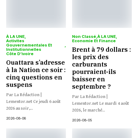
À LA UNE
Non Classé
À LA UNE
Activites
Economie Et Finance
Gouvernementales Et
Brent à 79 dollars :
Institutionnelles
Côte D’ivoire
les prix des
Ouattara s’adresse
carburants
à la Nation ce soir :
pourraient-ils
cinq questions en
baisser en
suspens
septembre ?
Par La Rédaction |
Par La Rédaction |
Lementor.net Ce jeudi 6 août
Lementor.net Le mardi 4 août
2026 au soir,...
2026, le marché...
2026-08-06
2026-08-05