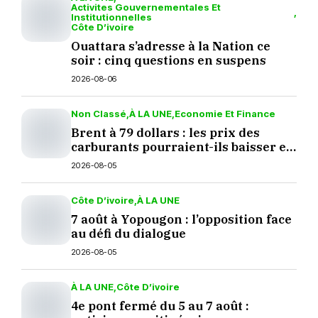
Activites Gouvernementales Et
Institutionnelles
Côte D’ivoire
Ouattara s’adresse à la Nation ce
soir : cinq questions en suspens
2026-08-06
Non Classé
À LA UNE
Economie Et Finance
Brent à 79 dollars : les prix des
carburants pourraient-ils baisser en
septembre ?
2026-08-05
Côte D’ivoire
À LA UNE
7 août à Yopougon : l’opposition face
au défi du dialogue
2026-08-05
À LA UNE
Côte D’ivoire
4e pont fermé du 5 au 7 août :