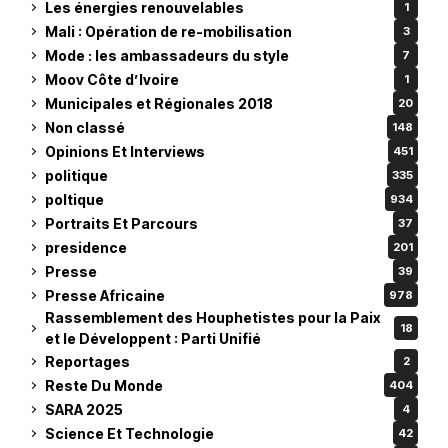
Les énergies renouvelables
1
Mali : Opération de re-mobilisation
3
Mode : les ambassadeurs du style
7
Moov Côte d’Ivoire
1
Municipales et Régionales 2018
20
Non classé
148
Opinions Et Interviews
451
politique
335
poltique
934
Portraits Et Parcours
37
presidence
201
Presse
39
Presse Africaine
978
Rassemblement des Houphetistes pour la Paix
18
et le Développent : Parti Unifié
Reportages
2
Reste Du Monde
404
SARA 2025
4
Science Et Technologie
42