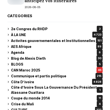
anticipez vos itinéraires
2026-08-05
CATEGORIES
2e Congres du RHDP
2
À LA UNE
4 723
Activites gouvernementales et Institutionnelles
151
AES Afrique
89
Agenda
6
Blog de Alexis Dieth
30
BLOGS
5
CAN Maroc 2025
45
Communique et partis politique
215
Côte D’ivoire
4 828
Côte d’Ivoire Sous La Gouvernance Du Président
1
Alassane Ouattara
Coupe du monde 2014
11
Crise du Mali
4
CULTURE
333