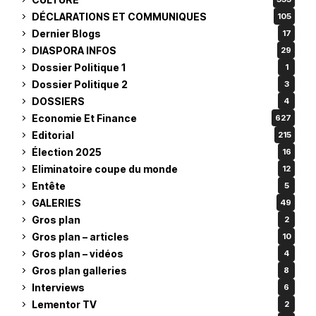
DÉCLARATIONS ET COMMUNIQUES
105
Dernier Blogs
17
DIASPORA INFOS
29
Dossier Politique 1
1
Dossier Politique 2
3
DOSSIERS
4
Economie Et Finance
627
Editorial
215
Élection 2025
16
Eliminatoire coupe du monde
12
Entête
5
GALERIES
49
Gros plan
2
Gros plan – articles
10
Gros plan – vidéos
4
Gros plan galleries
8
Interviews
6
Lementor TV
2