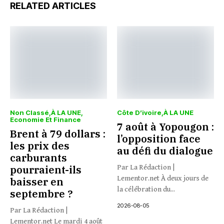
RELATED ARTICLES
Non Classé
À LA UNE
Côte D’ivoire
À LA UNE
Economie Et Finance
7 août à Yopougon :
Brent à 79 dollars :
l’opposition face
les prix des
au défi du dialogue
carburants
pourraient-ils
Par La Rédaction |
Lementor.net À deux jours de
baisser en
la célébration du...
septembre ?
2026-08-05
Par La Rédaction |
Lementor.net Le mardi 4 août