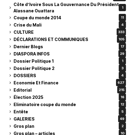
Côte d’Ivoire Sous La Gouvernance Du Président
1
Alassane Ouattara
Coupe du monde 2014
11
Crise du Mali
4
CULTURE
333
DÉCLARATIONS ET COMMUNIQUES
105
Dernier Blogs
17
DIASPORA INFOS
29
Dossier Politique 1
1
Dossier Politique 2
3
DOSSIERS
4
Economie Et Finance
627
Editorial
215
Élection 2025
16
Eliminatoire coupe du monde
12
Entête
5
GALERIES
49
Gros plan
2
Gros plan – articles
10