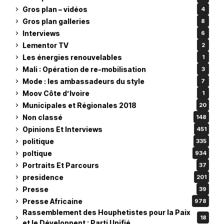
Gros plan – vidéos
4
Gros plan galleries
8
Interviews
6
Lementor TV
2
Les énergies renouvelables
1
Mali : Opération de re-mobilisation
3
Mode : les ambassadeurs du style
7
Moov Côte d’Ivoire
1
Municipales et Régionales 2018
20
Non classé
148
Opinions Et Interviews
451
politique
335
poltique
934
Portraits Et Parcours
37
presidence
201
Presse
39
Presse Africaine
978
Rassemblement des Houphetistes pour la Paix
18
et le Développent : Parti Unifié