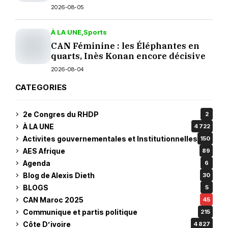
2026-08-05
À LA UNE
Sports
CAN Féminine : les Éléphantes en
quarts, Inès Konan encore décisive
2026-08-04
CATEGORIES
2e Congres du RHDP
2
À LA UNE
4 722
Activites gouvernementales et Institutionnelles
150
AES Afrique
89
Agenda
6
Blog de Alexis Dieth
30
BLOGS
5
CAN Maroc 2025
45
Communique et partis politique
215
Côte D’ivoire
4 827