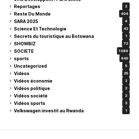
Reportages
2
Reste Du Monde
404
SARA 2025
4
Science Et Technologie
42
Secrets du touristique au Botswana
1
SHOWBIZ
72
SOCIETE
1 089
sports
945
Uncategorized
5
Vidéos
25
Vidéos économie
2
Vidéos politique
2
Vidéos société
2
Vidéos sports
3
Volkswagen investit au Rwanda
1