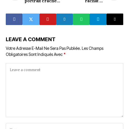
portrait craché
rachat de
d'une société qui
l'Eurobond 2032,
se regarde dans le
ou l'art de gérer sa
miroir et détourne
dette autrement
les yeux
LEAVE A COMMENT
Votre Adresse E-Mail Ne Sera Pas Publiée.
Les Champs
Obligatoires Sont Indiqués Avec
*