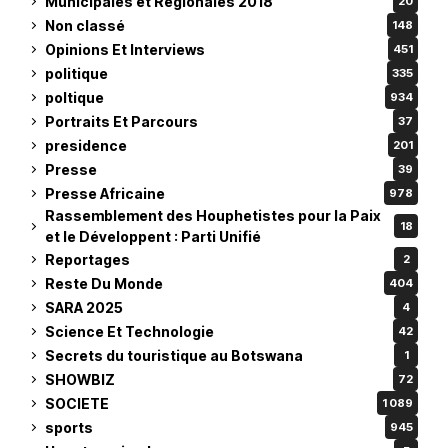
Municipales et Régionales 2018
20
Non classé
148
Opinions Et Interviews
451
politique
335
poltique
934
Portraits Et Parcours
37
presidence
201
Presse
39
Presse Africaine
978
Rassemblement des Houphetistes pour la Paix
18
et le Développent : Parti Unifié
Reportages
2
Reste Du Monde
404
SARA 2025
4
Science Et Technologie
42
Secrets du touristique au Botswana
1
SHOWBIZ
72
SOCIETE
1 089
sports
945