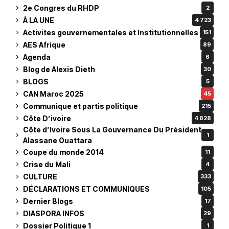
2e Congres du RHDP
2
À LA UNE
4 723
Activites gouvernementales et Institutionnelles
151
AES Afrique
89
Agenda
6
Blog de Alexis Dieth
30
BLOGS
5
CAN Maroc 2025
45
Communique et partis politique
215
Côte D’ivoire
4 828
Côte d’Ivoire Sous La Gouvernance Du Président
1
Alassane Ouattara
Coupe du monde 2014
11
Crise du Mali
4
CULTURE
333
DÉCLARATIONS ET COMMUNIQUES
105
Dernier Blogs
17
DIASPORA INFOS
29
Dossier Politique 1
1