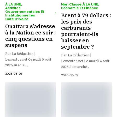
À LA UNE
Non Classé
À LA UNE
Activites
Economie Et Finance
Gouvernementales Et
Brent à 79 dollars :
Institutionnelles
Côte D’ivoire
les prix des
Ouattara s’adresse
carburants
à la Nation ce soir :
pourraient-ils
cinq questions en
baisser en
suspens
septembre ?
Par La Rédaction |
Par La Rédaction |
Lementor.net Ce jeudi 6 août
Lementor.net Le mardi 4 août
2026 au soir,...
2026, le marché...
2026-08-06
2026-08-05