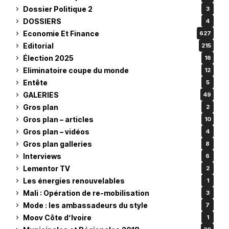
Dossier Politique 2
3
DOSSIERS
4
Economie Et Finance
627
Editorial
215
Élection 2025
16
Eliminatoire coupe du monde
12
Entête
5
GALERIES
49
Gros plan
2
Gros plan – articles
10
Gros plan – vidéos
4
Gros plan galleries
8
Interviews
6
Lementor TV
2
Les énergies renouvelables
1
Mali : Opération de re-mobilisation
3
Mode : les ambassadeurs du style
7
Moov Côte d’Ivoire
1