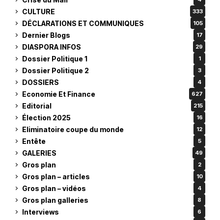
CULTURE
333
DÉCLARATIONS ET COMMUNIQUES
105
Dernier Blogs
17
DIASPORA INFOS
29
Dossier Politique 1
1
Dossier Politique 2
3
DOSSIERS
4
Economie Et Finance
627
Editorial
215
Élection 2025
16
Eliminatoire coupe du monde
12
Entête
5
GALERIES
49
Gros plan
2
Gros plan – articles
10
Gros plan – vidéos
4
Gros plan galleries
8
Interviews
6