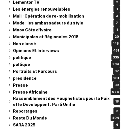
Lementor TV
2
Les énergies renouvelables
1
Mali : Opération de re-mobilisation
3
Mode : les ambassadeurs du style
7
Moov Côte d’Ivoire
1
Municipales et Régionales 2018
20
Non classé
148
Opinions Et Interviews
451
politique
335
poltique
934
Portraits Et Parcours
37
presidence
201
Presse
39
Presse Africaine
978
Rassemblement des Houphetistes pour la Paix
18
et le Développent : Parti Unifié
Reportages
2
Reste Du Monde
404
SARA 2025
4