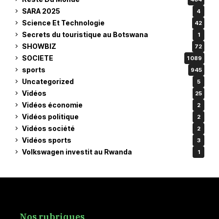
SARA 2025
4
Science Et Technologie
42
Secrets du touristique au Botswana
1
SHOWBIZ
72
SOCIETE
1 089
sports
945
Uncategorized
5
Vidéos
25
Vidéos économie
2
Vidéos politique
2
Vidéos société
2
Vidéos sports
3
Volkswagen investit au Rwanda
1
Nos rubriques