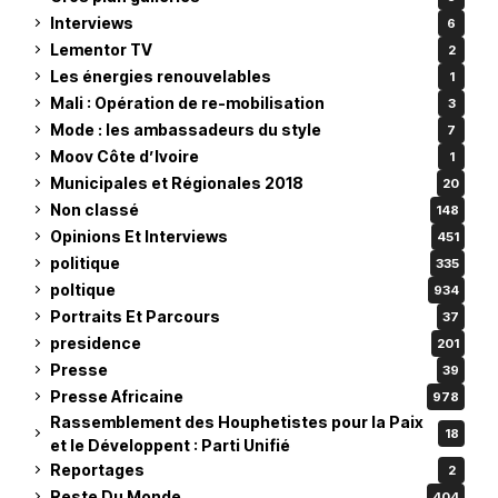
Interviews
6
Lementor TV
2
Les énergies renouvelables
1
Mali : Opération de re-mobilisation
3
Mode : les ambassadeurs du style
7
Moov Côte d’Ivoire
1
Municipales et Régionales 2018
20
Non classé
148
Opinions Et Interviews
451
politique
335
poltique
934
Portraits Et Parcours
37
presidence
201
Presse
39
Presse Africaine
978
Rassemblement des Houphetistes pour la Paix
18
et le Développent : Parti Unifié
Reportages
2
Reste Du Monde
404