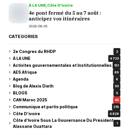
À LA UNE
Côte D’ivoire
4e pont fermé du 5 au 7 août :
anticipez vos itinéraires
2026-08-05
CATEGORIES
2e Congres du RHDP
2
À LA UNE
4 723
Activites gouvernementales et Institutionnelles
151
AES Afrique
89
Agenda
6
Blog de Alexis Dieth
30
BLOGS
5
CAN Maroc 2025
45
Communique et partis politique
215
Côte D’ivoire
4 828
Côte d’Ivoire Sous La Gouvernance Du Président
1
Alassane Ouattara