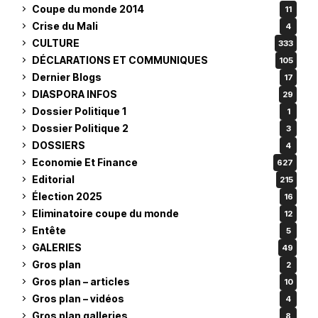
Coupe du monde 2014
11
Crise du Mali
4
CULTURE
333
DÉCLARATIONS ET COMMUNIQUES
105
Dernier Blogs
17
DIASPORA INFOS
29
Dossier Politique 1
1
Dossier Politique 2
3
DOSSIERS
4
Economie Et Finance
627
Editorial
215
Élection 2025
16
Eliminatoire coupe du monde
12
Entête
5
GALERIES
49
Gros plan
2
Gros plan – articles
10
Gros plan – vidéos
4
Gros plan galleries
8