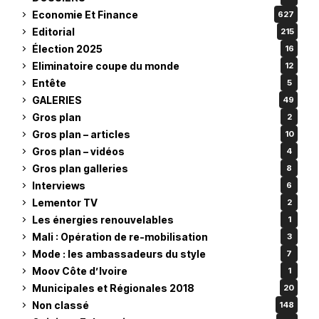
Economie Et Finance
627
Editorial
215
Élection 2025
16
Eliminatoire coupe du monde
12
Entête
5
GALERIES
49
Gros plan
2
Gros plan – articles
10
Gros plan – vidéos
4
Gros plan galleries
8
Interviews
6
Lementor TV
2
Les énergies renouvelables
1
Mali : Opération de re-mobilisation
3
Mode : les ambassadeurs du style
7
Moov Côte d’Ivoire
1
Municipales et Régionales 2018
20
Non classé
148