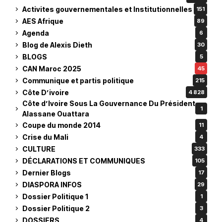
Activites gouvernementales et Institutionnelles
151
AES Afrique
89
Agenda
6
Blog de Alexis Dieth
30
BLOGS
5
CAN Maroc 2025
45
Communique et partis politique
215
Côte D’ivoire
4 828
Côte d’Ivoire Sous La Gouvernance Du Président
1
Alassane Ouattara
Coupe du monde 2014
11
Crise du Mali
4
CULTURE
333
DÉCLARATIONS ET COMMUNIQUES
105
Dernier Blogs
17
DIASPORA INFOS
29
Dossier Politique 1
1
Dossier Politique 2
3
DOSSIERS
4