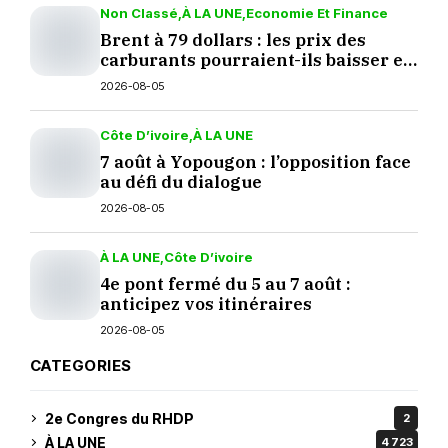
Non Classé
À LA UNE
Economie Et Finance
Brent à 79 dollars : les prix des
carburants pourraient-ils baisser en
septembre ?
2026-08-05
Côte D’ivoire
À LA UNE
7 août à Yopougon : l’opposition face
au défi du dialogue
2026-08-05
À LA UNE
Côte D’ivoire
4e pont fermé du 5 au 7 août :
anticipez vos itinéraires
2026-08-05
CATEGORIES
2e Congres du RHDP
2
À LA UNE
4 723