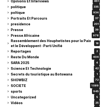
Opinions Et Interviews
451
politique
335
poltique
934
Portraits Et Parcours
37
presidence
201
Presse
39
Presse Africaine
978
Rassemblement des Houphetistes pour la Paix
18
et le Développent : Parti Unifié
Reportages
2
Reste Du Monde
404
SARA 2025
4
Science Et Technologie
42
Secrets du touristique au Botswana
1
SHOWBIZ
72
SOCIETE
1 089
sports
945
Uncategorized
5
Vidéos
25