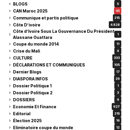
BLOGS
5
CAN Maroc 2025
45
Communique et partis politique
215
Côte D’ivoire
4 828
Côte d’Ivoire Sous La Gouvernance Du Président
1
Alassane Ouattara
Coupe du monde 2014
11
Crise du Mali
4
CULTURE
333
DÉCLARATIONS ET COMMUNIQUES
105
Dernier Blogs
17
DIASPORA INFOS
29
Dossier Politique 1
1
Dossier Politique 2
3
DOSSIERS
4
Economie Et Finance
627
Editorial
215
Élection 2025
16
Eliminatoire coupe du monde
12