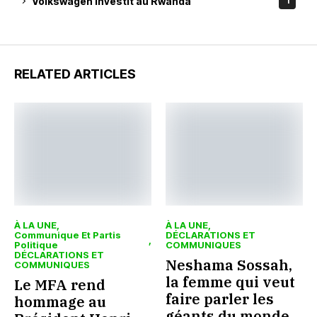
Volkswagen investit au Rwanda
1
RELATED ARTICLES
À LA UNE
À LA UNE
Communique Et Partis
DÉCLARATIONS ET
Politique
COMMUNIQUES
DÉCLARATIONS ET
Neshama Sossah,
COMMUNIQUES
la femme qui veut
Le MFA rend
faire parler les
hommage au
géants du monde