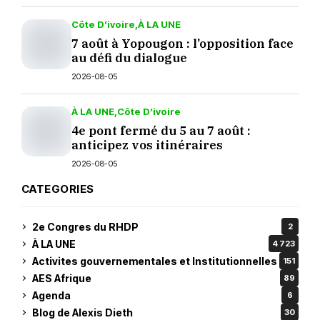
Côte D’ivoire
À LA UNE
7 août à Yopougon : l’opposition face
au défi du dialogue
2026-08-05
À LA UNE
Côte D’ivoire
4e pont fermé du 5 au 7 août :
anticipez vos itinéraires
2026-08-05
CATEGORIES
2e Congres du RHDP
2
À LA UNE
4 723
Activites gouvernementales et Institutionnelles
151
AES Afrique
89
Agenda
6
Blog de Alexis Dieth
30