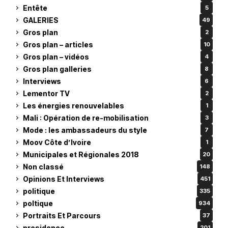
Entête
5
GALERIES
49
Gros plan
2
Gros plan – articles
10
Gros plan – vidéos
4
Gros plan galleries
8
Interviews
6
Lementor TV
2
Les énergies renouvelables
1
Mali : Opération de re-mobilisation
3
Mode : les ambassadeurs du style
7
Moov Côte d’Ivoire
1
Municipales et Régionales 2018
20
Non classé
148
Opinions Et Interviews
451
politique
335
poltique
934
Portraits Et Parcours
37
presidence
201