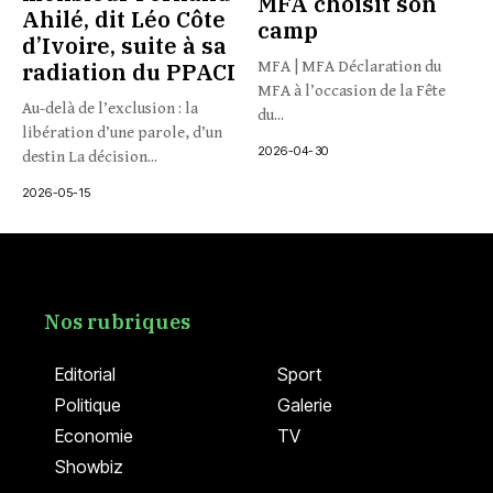
MFA choisit son
Ahilé, dit Léo Côte
camp
d’Ivoire, suite à sa
radiation du PPACI
MFA | MFA Déclaration du
MFA à l’occasion de la Fête
Au-delà de l’exclusion : la
du...
libération d’une parole, d’un
2026-04-30
destin La décision...
2026-05-15
Nos rubriques
Editorial
Sport
Politique
Galerie
Economie
TV
Showbiz