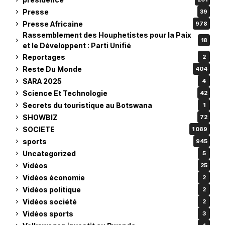
Presse
39
Presse Africaine
978
Rassemblement des Houphetistes pour la Paix
18
et le Développent : Parti Unifié
Reportages
2
Reste Du Monde
404
SARA 2025
4
Science Et Technologie
42
Secrets du touristique au Botswana
1
SHOWBIZ
72
SOCIETE
1 089
sports
945
Uncategorized
5
Vidéos
25
Vidéos économie
2
Vidéos politique
2
Vidéos société
2
Vidéos sports
3