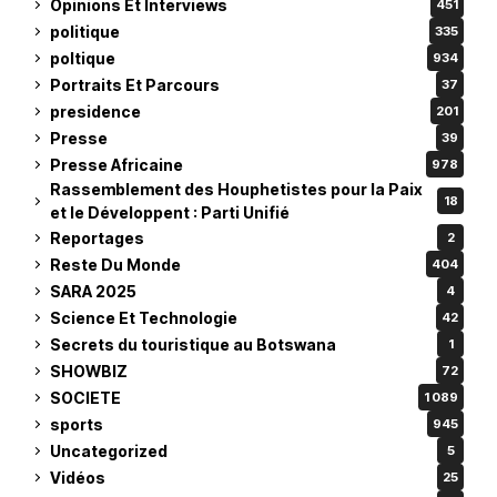
Opinions Et Interviews
451
politique
335
poltique
934
Portraits Et Parcours
37
presidence
201
Presse
39
Presse Africaine
978
Rassemblement des Houphetistes pour la Paix
18
et le Développent : Parti Unifié
Reportages
2
Reste Du Monde
404
SARA 2025
4
Science Et Technologie
42
Secrets du touristique au Botswana
1
SHOWBIZ
72
SOCIETE
1 089
sports
945
Uncategorized
5
Vidéos
25