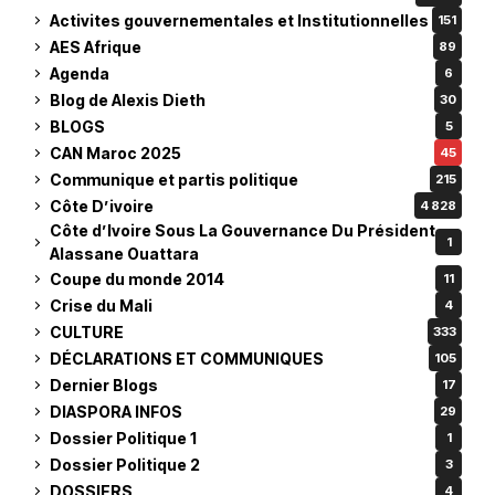
Activites gouvernementales et Institutionnelles
151
AES Afrique
89
Agenda
6
Blog de Alexis Dieth
30
BLOGS
5
CAN Maroc 2025
45
Communique et partis politique
215
Côte D’ivoire
4 828
Côte d’Ivoire Sous La Gouvernance Du Président
1
Alassane Ouattara
Coupe du monde 2014
11
Crise du Mali
4
CULTURE
333
DÉCLARATIONS ET COMMUNIQUES
105
Dernier Blogs
17
DIASPORA INFOS
29
Dossier Politique 1
1
Dossier Politique 2
3
DOSSIERS
4