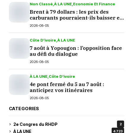
Non Classé
À LA UNE
Economie Et Finance
Brent à 79 dollars : les prix des
carburants pourraient-ils baisser en
septembre ?
2026-08-05
Côte D’ivoire
À LA UNE
7 août à Yopougon : l’opposition face
au défi du dialogue
2026-08-05
À LA UNE
Côte D’ivoire
4e pont fermé du 5 au 7 août :
anticipez vos itinéraires
2026-08-05
CATEGORIES
2e Congres du RHDP
2
À LA UNE
4 723