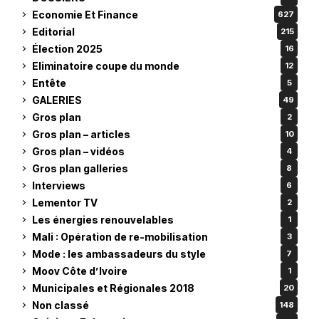
Economie Et Finance
627
Editorial
215
Élection 2025
16
Eliminatoire coupe du monde
12
Entête
5
GALERIES
49
Gros plan
2
Gros plan – articles
10
Gros plan – vidéos
4
Gros plan galleries
8
Interviews
6
Lementor TV
2
Les énergies renouvelables
1
Mali : Opération de re-mobilisation
3
Mode : les ambassadeurs du style
7
Moov Côte d’Ivoire
1
Municipales et Régionales 2018
20
Non classé
148