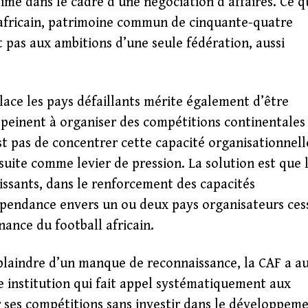
time dans le cadre d’une négociation d’affaires. Ce q
 africain, patrimoine commun de cinquante-quatre
nt pas aux ambitions d’une seule fédération, aussi
ace les pays défaillants mérite également d’être
ns peinent à organiser des compétitions continentales
est pas de concentrer cette capacité organisationnell
nsuite comme levier de pression. La solution est que 
issants, dans le renforcement des capacités
épendance envers un ou deux pays organisateurs ces
nance du football africain.
se plaindre d’un manque de reconnaissance, la CAF a au
ne institution qui fait appel systématiquement aux
 ses compétitions sans investir dans le développem