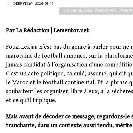
2026-06-14
DEEPVIEW
signing ceremony of the letter of intent, 
October 28, 2023. (Photo by AFP) (Photo b
Par La Rédaction | Lementor.net
Fouzi Lekjaa n’est pas du genre à parler pour ne r
marocaine de football annonce, sur la plateforme
jamais candidat à l’organisation d’une compétitio
C’est un acte politique, calculé, assumé, qui dit q
le Maroc et le football continental. Et la phrase q
souhaitent les organiser, libre à eux, a la séchere
et ce qu’il implique.
Mais avant de décoder ce message, regardons-le s
tranchante, dans un contexte aussi tendu, mérite q