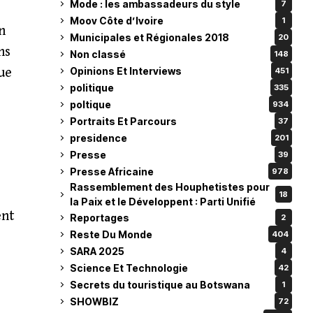
Mode : les ambassadeurs du style
7
Moov Côte d’Ivoire
1
n
Municipales et Régionales 2018
20
ns
Non classé
148
Opinions Et Interviews
ue
451
politique
335
poltique
934
Portraits Et Parcours
37
presidence
201
Presse
39
Presse Africaine
978
Rassemblement des Houphetistes pour
18
la Paix et le Développent : Parti Unifié
ent
Reportages
2
Reste Du Monde
404
SARA 2025
4
Science Et Technologie
42
Secrets du touristique au Botswana
1
SHOWBIZ
72