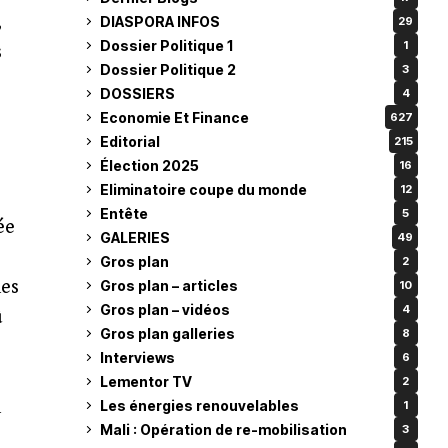
,
DIASPORA INFOS
29
Dossier Politique 1
1
s
Dossier Politique 2
3
DOSSIERS
4
Economie Et Finance
627
Editorial
215
Élection 2025
16
Eliminatoire coupe du monde
12
Entête
5
ée
GALERIES
49
Gros plan
2
nes
Gros plan – articles
10
Gros plan – vidéos
4
û
Gros plan galleries
8
Interviews
6
Lementor TV
2
n
Les énergies renouvelables
1
Mali : Opération de re-mobilisation
3