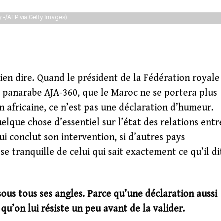
a key step in the candidacy process for hosting the World Cup 2030, in Rabat on
y -/AFP via Getty Images)
ien dire. Quand le président de la Fédération royale
 panarabe AJA-360, que le Maroc ne se portera plus
n africaine, ce n’est pas une déclaration d’humeur.
uelque chose d’essentiel sur l’état des relations entr
ui conclut son intervention, si d’autres pays
sse tranquille de celui qui sait exactement ce qu’il di
ous tous ses angles. Parce qu’une déclaration aussi
u’on lui résiste un peu avant de la valider.