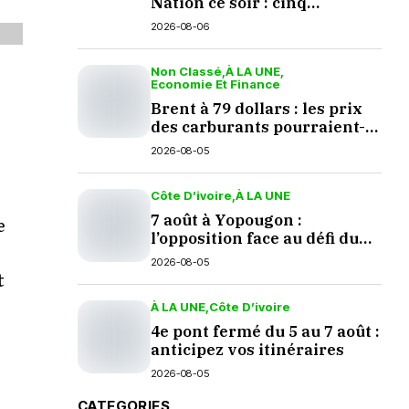
Nation ce soir : cinq
questions en suspens
2026-08-06
Non Classé
À LA UNE
Economie Et Finance
Brent à 79 dollars : les prix
des carburants pourraient-
ils baisser en septembre ?
2026-08-05
Côte D’ivoire
À LA UNE
7 août à Yopougon :
e
l’opposition face au défi du
dialogue
2026-08-05
t
À LA UNE
Côte D’ivoire
4e pont fermé du 5 au 7 août :
anticipez vos itinéraires
2026-08-05
CATEGORIES