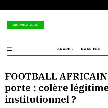
ABONNEZ-VOUS
ACCUEIL
DOSSIERS
FOOTBALL AFRICAIN —
porte : colère légitim
institutionnel ?
Football Federation chief of Morocco Fao