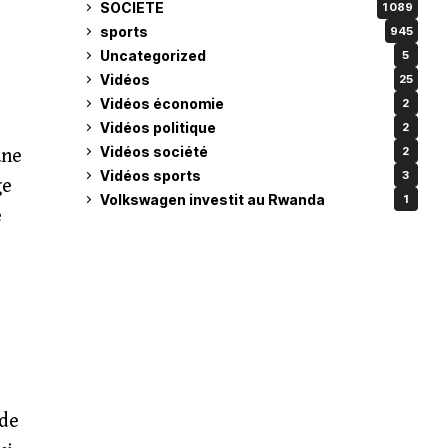
SOCIETE
1 089
sports
945
Uncategorized
5
Vidéos
25
Vidéos économie
2
Vidéos politique
2
Vidéos société
2
une
Vidéos sports
3
ge
Volkswagen investit au Rwanda
1
e
 de