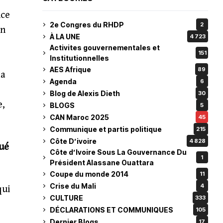
nce
2e Congres du RHDP
2
on
À LA UNE
4 723
Activites gouvernementales et
151
Institutionnelles
AES Afrique
89
la
Agenda
6
Blog de Alexis Dieth
30
e,
BLOGS
5
CAN Maroc 2025
45
Communique et partis politique
215
Côte D’ivoire
4 828
qué
Côte d’Ivoire Sous La Gouvernance Du
1
Président Alassane Ouattara
Coupe du monde 2014
11
Crise du Mali
4
qui
CULTURE
333
DÉCLARATIONS ET COMMUNIQUES
105
Dernier Blogs
17