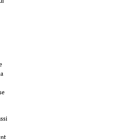
ui
e
la
se
ssi
ent