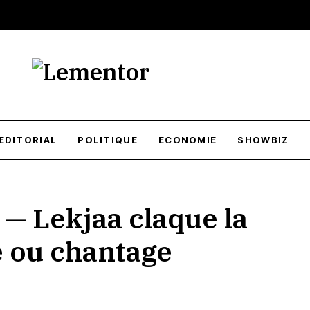
EDITORIAL
POLITIQUE
ECONOMIE
SHOWBIZ
 Lekjaa claque la
e ou chantage
uzi Lakjaa speaks alongside his Spanish and Portuguese counterparts during a