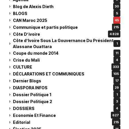
Blog de Alexis Dieth
30
BLOGS
5
CAN Maroc 2025
45
Communique et partis politique
215
Côte D’ivoire
4 828
Côte d’Ivoire Sous La Gouvernance Du Président
1
Alassane Ouattara
Coupe du monde 2014
11
Crise du Mali
4
CULTURE
333
DÉCLARATIONS ET COMMUNIQUES
105
Dernier Blogs
17
DIASPORA INFOS
29
Dossier Politique 1
1
Dossier Politique 2
3
DOSSIERS
4
Economie Et Finance
627
Editorial
215