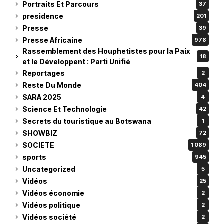
Portraits Et Parcours
37
presidence
201
Presse
39
Presse Africaine
978
Rassemblement des Houphetistes pour la Paix
18
et le Développent : Parti Unifié
Reportages
2
Reste Du Monde
404
SARA 2025
4
Science Et Technologie
42
Secrets du touristique au Botswana
1
SHOWBIZ
72
SOCIETE
1 089
sports
945
Uncategorized
5
Vidéos
25
Vidéos économie
2
Vidéos politique
2
Vidéos société
2