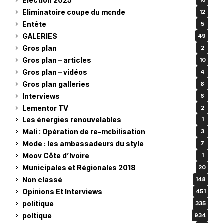
Élection 2025
16
Eliminatoire coupe du monde
12
Entête
5
GALERIES
49
Gros plan
2
Gros plan – articles
10
Gros plan – vidéos
4
Gros plan galleries
8
Interviews
6
Lementor TV
2
Les énergies renouvelables
1
Mali : Opération de re-mobilisation
3
Mode : les ambassadeurs du style
7
Moov Côte d’Ivoire
1
Municipales et Régionales 2018
20
Non classé
148
Opinions Et Interviews
451
politique
335
poltique
934