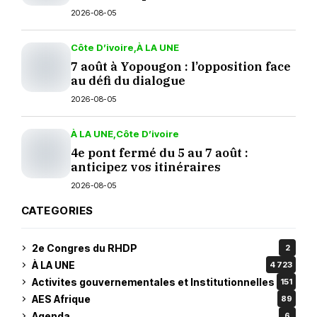
septembre ?
2026-08-05
Côte D’ivoire
À LA UNE
7 août à Yopougon : l’opposition face
au défi du dialogue
2026-08-05
À LA UNE
Côte D’ivoire
4e pont fermé du 5 au 7 août :
anticipez vos itinéraires
2026-08-05
CATEGORIES
2e Congres du RHDP
2
À LA UNE
4 723
Activites gouvernementales et Institutionnelles
151
AES Afrique
89
Agenda
6