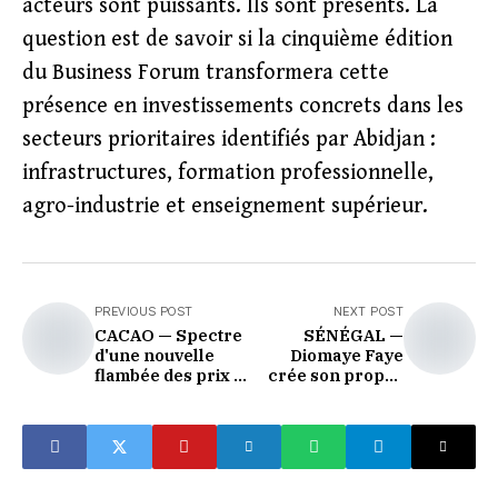
acteurs sont puissants. Ils sont présents. La
question est de savoir si la cinquième édition
du Business Forum transformera cette
présence en investissements concrets dans les
secteurs prioritaires identifiés par Abidjan :
infrastructures, formation professionnelle,
agro-industrie et enseignement supérieur.
PREVIOUS POST
NEXT POST
CACAO — Spectre
SÉNÉGAL —
d'une nouvelle
Diomaye Faye
flambée des prix :
crée son propre
la Côte d'Ivoire
parti : la rupture
face à un cycle
avec Sonko est
incertain
consommée