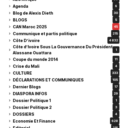
Agenda
6
Blog de Alexis Dieth
30
BLOGS
5
CAN Maroc 2025
45
Communique et partis politique
215
Côte D’ivoire
4 832
Côte d’Ivoire Sous La Gouvernance Du Président
1
Alassane Ouattara
Coupe du monde 2014
11
Crise du Mali
4
CULTURE
333
DÉCLARATIONS ET COMMUNIQUES
105
Dernier Blogs
17
DIASPORA INFOS
29
Dossier Politique 1
1
Dossier Politique 2
3
DOSSIERS
4
Economie Et Finance
628
Editorial
215