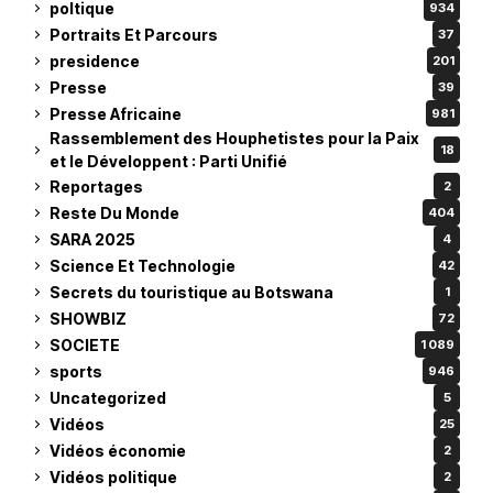
poltique
934
Portraits Et Parcours
37
presidence
201
Presse
39
Presse Africaine
981
Rassemblement des Houphetistes pour la Paix
18
et le Développent : Parti Unifié
Reportages
2
Reste Du Monde
404
SARA 2025
4
Science Et Technologie
42
Secrets du touristique au Botswana
1
SHOWBIZ
72
SOCIETE
1 089
sports
946
Uncategorized
5
Vidéos
25
Vidéos économie
2
Vidéos politique
2