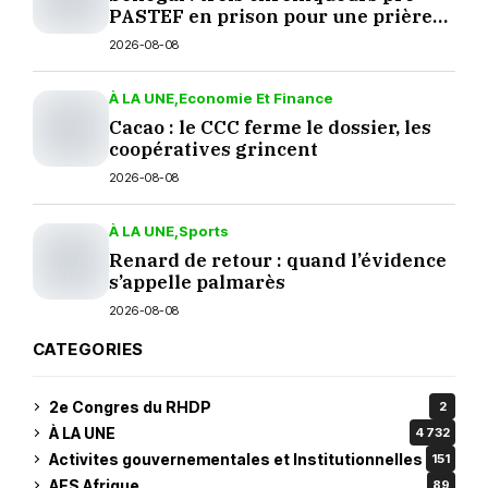
PASTEF en prison pour une prière
sur TikTok
2026-08-08
À LA UNE
Economie Et Finance
Cacao : le CCC ferme le dossier, les
coopératives grincent
2026-08-08
À LA UNE
Sports
Renard de retour : quand l’évidence
s’appelle palmarès
2026-08-08
CATEGORIES
2e Congres du RHDP
2
À LA UNE
4 732
Activites gouvernementales et Institutionnelles
151
AES Afrique
89