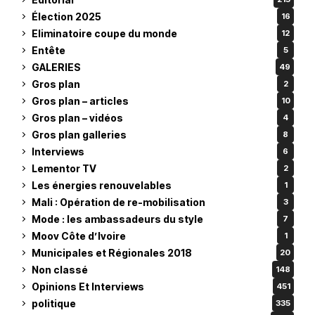
Élection 2025
16
Eliminatoire coupe du monde
12
Entête
5
GALERIES
49
Gros plan
2
Gros plan – articles
10
Gros plan – vidéos
4
Gros plan galleries
8
Interviews
6
Lementor TV
2
Les énergies renouvelables
1
Mali : Opération de re-mobilisation
3
Mode : les ambassadeurs du style
7
Moov Côte d’Ivoire
1
Municipales et Régionales 2018
20
Non classé
148
Opinions Et Interviews
451
politique
335