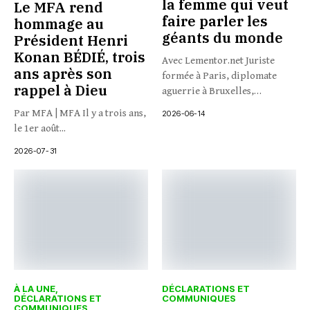
la femme qui veut
Le MFA rend
faire parler les
hommage au
géants du monde
Président Henri
Konan BÉDIÉ, trois
Avec Lementor.net Juriste
ans après son
formée à Paris, diplomate
rappel à Dieu
aguerrie à Bruxelles,
journaliste à...
Par MFA | MFA Il y a trois ans,
2026-06-14
le 1er août...
2026-07-31
À LA UNE
DÉCLARATIONS ET
DÉCLARATIONS ET
COMMUNIQUES
COMMUNIQUES