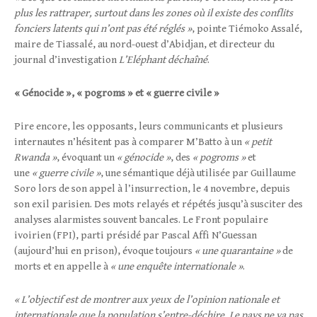
plus les rattraper, surtout dans les zones où il existe des conflits
fonciers latents qui n’ont pas été réglés »
, pointe Tiémoko Assalé,
maire de Tiassalé, au nord-ouest d’Abidjan, et directeur du
journal d’investigation
L’Eléphant déchaîné
.
« Génocide », « pogroms » et « guerre civile »
Pire encore, les opposants, leurs communicants et plusieurs
internautes n’hésitent pas à comparer M’Batto à un
« petit
Rwanda »
, évoquant un
« génocide »
, des
« pogroms »
et
une
« guerre civile »
, une sémantique déjà utilisée par Guillaume
Soro lors de son appel à l’insurrection, le 4 novembre, depuis
son exil parisien. Des mots relayés et répétés jusqu’à susciter des
analyses alarmistes souvent bancales. Le Front populaire
ivoirien (FPI), parti présidé par Pascal Affi N’Guessan
(aujourd’hui en prison), évoque toujours
« une quarantaine »
de
morts et en appelle à
« une enquête internationale »
.
« L’objectif est de montrer aux yeux de l’opinion nationale et
internationale que la population s’entre-déchire. Le pays ne va pas