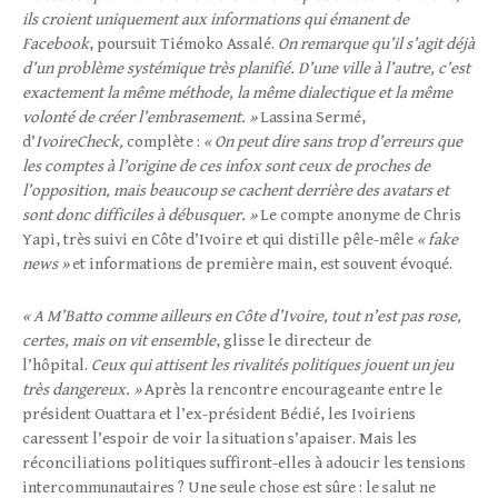
ils croient uniquement aux informations qui émanent de
Facebook
, poursuit Tiémoko Assalé.
On remarque qu’il s’agit déjà
d’un problème systémique très planifié. D’une ville à l’autre, c’est
exactement la même méthode, la même dialectique et la même
volonté de créer l’embrasement. »
Lassina Sermé,
d’
IvoireCheck,
complète :
« On peut dire sans trop d’erreurs que
les comptes à l’origine de ces infox sont ceux de proches de
l’opposition, mais beaucoup se cachent derrière des avatars et
sont donc difficiles à débusquer. »
Le compte anonyme de Chris
Yapi, très suivi en Côte d’Ivoire et qui distille pêle-mêle
« fake
news »
et informations de première main, est souvent évoqué.
« A M’Batto comme ailleurs en Côte d’Ivoire, tout n’est pas rose,
certes, mais on vit ensemble
, glisse le directeur de
l’hôpital.
Ceux qui attisent les rivalités politiques jouent un jeu
très dangereux. »
Après la rencontre encourageante entre le
président Ouattara et l’ex-président Bédié, les Ivoiriens
caressent l’espoir de voir la situation s’apaiser. Mais les
réconciliations politiques suffiront-elles à adoucir les tensions
intercommunautaires ? Une seule chose est sûre : le salut ne