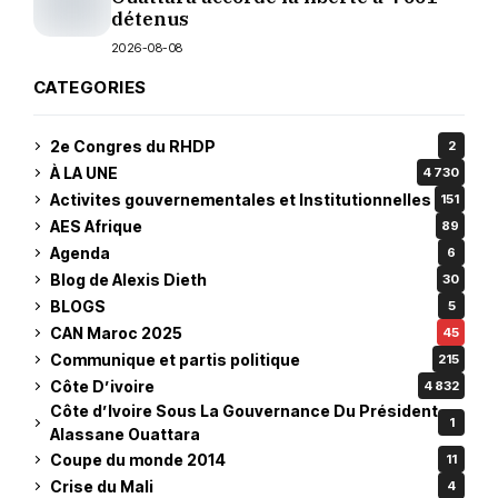
détenus
2026-08-08
CATEGORIES
2e Congres du RHDP
2
À LA UNE
4 730
Activites gouvernementales et Institutionnelles
151
AES Afrique
89
Agenda
6
Blog de Alexis Dieth
30
BLOGS
5
CAN Maroc 2025
45
Communique et partis politique
215
Côte D’ivoire
4 832
Côte d’Ivoire Sous La Gouvernance Du Président
1
Alassane Ouattara
Coupe du monde 2014
11
Crise du Mali
4