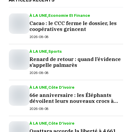
À LA UNE
Economie Et Finance
Cacao : le CCC ferme le dossier, les
coopératives grincent
2026-08-08
À LA UNE
Sports
Renard de retour : quand l’évidence
s’appelle palmarès
2026-08-08
À LA UNE
Côte D’ivoire
66e anniversaire : les Éléphants
dévoilent leurs nouveaux crocs à
Yopougon
2026-08-08
À LA UNE
Côte D’ivoire
Ouattara accorde la liberté à 4 661