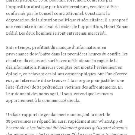
participation de 53 %, pourtant fortement contestés par
l’opposition ainsi que par les observateurs, venaient d’être
confirmés par le Conseil constitutionnel. Constatant la
dégradation de la situation politique et sécuritaire, il a proposé
une rencontre à son rival et leader de l’opposition, Henri Konan
Bédié. Les deux hommes se sont entretenus mercredi.
Entre-temps, profitant du manque d’informations en
provenance de M’Batto dans les premières heures du conflit, les
chantres du chaos ont surfé avec méthode sur la vague de la
désinformation. Plusieurs comptes ont monté l’événement en
épingle, en relayant des bilans catastrophiques. Sur l’un d’entre
eux, un internaute dit se trouver à la morgue pour justifier une
liste (fictive) de 34 prétendues victimes des affrontements. En
leur donnant des noms agni, il sous-entend que les tueurs
appartiennent à la communauté dioula.
Un faux rapport de gendarmerie annonçant la mort de
38 personnes se répand lui aussi rapidement sur WhatsApp et
Facebook.
« Les faits ont été tellement grossis qu’ils sont devenus
des mensonges, c’est comme si ces “fake news” nous tuaient une