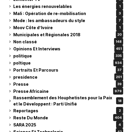
Les énergies renouvelables
1
Mali : Opération de re-mobilisation
3
Mode : les ambassadeurs du style
7
Moov Côte d’Ivoire
1
Municipales et Régionales 2018
20
Non classé
148
Opinions Et Interviews
451
politique
335
poltique
934
Portraits Et Parcours
37
presidence
201
Presse
39
Presse Africaine
979
Rassemblement des Houphetistes pour la Paix
18
et le Développent : Parti Unifié
Reportages
2
Reste Du Monde
404
SARA 2025
4
Science Et Technologie
42