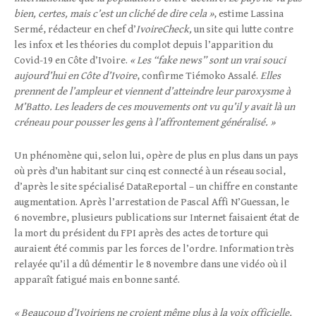
bien, certes, mais c’est un cliché de dire cela »
, estime Lassina
Sermé, rédacteur en chef d’
IvoireCheck,
un site qui lutte contre
les infox et les théories du complot depuis l’apparition du
Covid-19 en Côte d’Ivoire.
« Les “fake news” sont un vrai souci
aujourd’hui en Côte d’Ivoire
, confirme Tiémoko Assalé.
Elles
prennent de l’ampleur et viennent d’atteindre leur paroxysme à
M’Batto. Les leaders de ces mouvements ont vu qu’il y avait là un
créneau pour pousser les gens à l’affrontement généralisé. »
Un phénomène qui, selon lui, opère de plus en plus dans un pays
où près d’un habitant sur cinq est connecté à un réseau social,
d’après le site spécialisé DataReportal – un chiffre en constante
augmentation. Après l’arrestation de Pascal Affi N’Guessan, le
6 novembre, plusieurs publications sur Internet faisaient état de
la mort du président du FPI après des actes de torture qui
auraient été commis par les forces de l’ordre. Information très
relayée qu’il a dû démentir le 8 novembre dans une vidéo où il
apparaît fatigué mais en bonne santé.
« Beaucoup d’Ivoiriens ne croient même plus à la voix officielle,