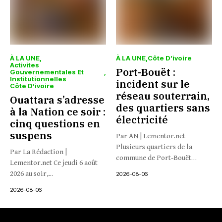
À LA UNE
À LA UNE
Côte D’ivoire
Activites
Port-Bouët :
Gouvernementales Et
Institutionnelles
incident sur le
Côte D’ivoire
réseau souterrain,
Ouattara s’adresse
des quartiers sans
à la Nation ce soir :
électricité
cinq questions en
suspens
Par AN | Lementor.net
Plusieurs quartiers de la
Par La Rédaction |
commune de Port-Bouët
Lementor.net Ce jeudi 6 août
connaissent...
2026 au soir,...
2026-08-06
2026-08-06