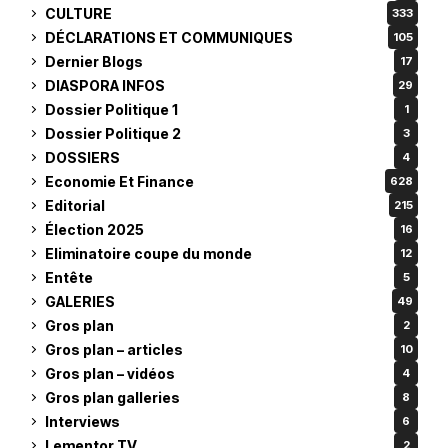
CULTURE
333
DÉCLARATIONS ET COMMUNIQUES
105
Dernier Blogs
17
DIASPORA INFOS
29
Dossier Politique 1
1
Dossier Politique 2
3
DOSSIERS
4
Economie Et Finance
628
Editorial
215
Élection 2025
16
Eliminatoire coupe du monde
12
Entête
5
GALERIES
49
Gros plan
2
Gros plan – articles
10
Gros plan – vidéos
4
Gros plan galleries
8
Interviews
6
Lementor TV
2