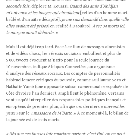
seconde fois
, déplore M. Kouassi.
Quand des amis d’Abidjan
m’ont envoyé les images qui circulaient
[celles d’un homme mort
brûlé et d’un autre décapité]
, je me suis demandé dans quelle ville
elles avaient été prises
[en réalité à Daoukro]
. Avec 34 morts ici,
la morgue aurait débordé. »
Mais il est déjà trop tard. Face à ce flux de messages alarmistes
et de vidéos chocs, les réseaux sociaux s’emballent et plus de
5 000 tweets évoquent M’Batto pour la seule journée du
10 novembre, indique Afriques Connectées, un organisme
d’analyse des réseaux sociaux. Les comptes de personnalités
habituellement critiques du pouvoir, comme Guillaume Soro et
Nathalie Yamb (une opposante suisso-camerounaise expulsée de
Côte d’Ivoire l’an dernier), amplifient le phénomène. Certains
vont jusqu’à interpeller des responsables politiques français et
européens de premier plan, afin que ces derniers
« ouvrent les
yeux »
sur le
« massacre de M’Batto »
. A ce moment-là, le bilan de
la journée est de trois morts.
« Dès que ces fausses informations partent, c’est fini, on ne peut