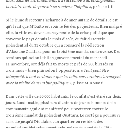
mort dans les affrontements, il a succombé à un étranglement
herniaire faute de pouvoir se rendre à l’hôpital »
, précise-t-il.
Si le jeune directeur s’acharne à donner autant de détails, c’est
qu’il sait que M’Batto est sous le feu des projecteurs. Bien malgré
elle, la ville est devenue un symbole de la crise politique que
traverse le pays depuis le mois d’août, du fait du scrutin
présidentiel du 31 octobre qui a consacré la réélection
d’Alassane Ouattara pour un troisième mandat controversé. Des
tensions qui, selon le bilan gouvernemental du mercredi
11 novembre, ont déjà fait 85 morts et près de 500 blessés en
trois mois – bien plus selon l’opposition.
« Tout peut être
interprété, il faut ne donner que les faits, car certains s’arrangent
avec la réalité dans un but politique »
, glisse M. Kouassi.
Dans cette ville de 50 000 habitants, le conflit s’est étiré sur deux
jours. Lundi matin, plusieurs dizaines de jeunes hommes de la
communauté agni ont manifesté pour protester contre le
troisième mandat du président Ouattara. Le cortège a poursuivi
sa route jusqu’à Dioulakro, un quartier où résident des
populations historiquement originaires du nord de la Côte