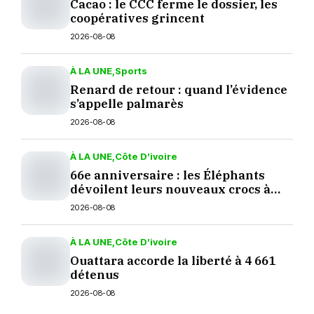
Cacao : le CCC ferme le dossier, les
coopératives grincent
2026-08-08
À LA UNE
Sports
Renard de retour : quand l’évidence
s’appelle palmarès
2026-08-08
À LA UNE
Côte D’ivoire
66e anniversaire : les Éléphants
dévoilent leurs nouveaux crocs à
Yopougon
2026-08-08
À LA UNE
Côte D’ivoire
Ouattara accorde la liberté à 4 661
détenus
2026-08-08