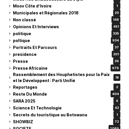
Moov Côte d’Ivoire
1
Municipales et Régionales 2018
20
Non classé
148
Opinions Et Interviews
451
politique
335
poltique
934
Portraits Et Parcours
37
presidence
201
Presse
39
Presse Africaine
979
Rassemblement des Houphetistes pour la Paix
18
et le Développent : Parti Unifié
Reportages
2
Reste Du Monde
404
SARA 2025
4
Science Et Technologie
42
Secrets du touristique au Botswana
1
SHOWBIZ
72
SOCIETE
1 089