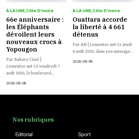
À LA UNE
Côte D’ivoire
À LA UNE
Côte D’ivoire
66e anniversaire :
Ouattara accorde
les Éléphants
la liberté à 4 661
dévoilent leurs
détenus
nouveaux crocs à
Par AN | Lementor.net Ce jeudi
Yopougon
6 août 2026, dans son message...
Par Bakary Cissé |
2026-08-08
Lementor.net Ce vendredi 7
août 2026, le boulevard...
2026-08-08
Nos rubriques
Editorial
Sport