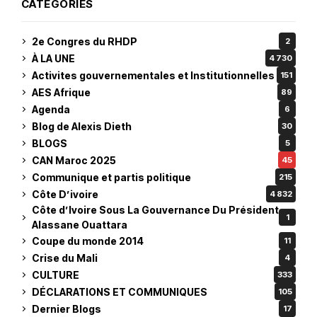
CATEGORIES
2e Congres du RHDP
2
À LA UNE
4 730
Activites gouvernementales et Institutionnelles
151
AES Afrique
89
Agenda
6
Blog de Alexis Dieth
30
BLOGS
5
CAN Maroc 2025
45
Communique et partis politique
215
Côte D’ivoire
4 832
Côte d’Ivoire Sous La Gouvernance Du Président
1
Alassane Ouattara
Coupe du monde 2014
11
Crise du Mali
4
CULTURE
333
DÉCLARATIONS ET COMMUNIQUES
105
Dernier Blogs
17