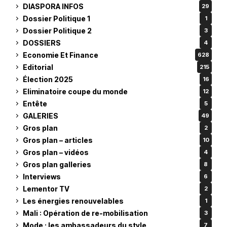
DIASPORA INFOS
29
Dossier Politique 1
1
Dossier Politique 2
3
DOSSIERS
4
Economie Et Finance
628
Editorial
215
Élection 2025
16
Eliminatoire coupe du monde
12
Entête
5
GALERIES
49
Gros plan
2
Gros plan – articles
10
Gros plan – vidéos
4
Gros plan galleries
8
Interviews
6
Lementor TV
2
Les énergies renouvelables
1
Mali : Opération de re-mobilisation
3
Mode : les ambassadeurs du style
7