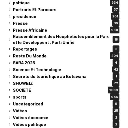
poltique
934
Portraits Et Parcours
37
presidence
201
Presse
39
Presse Africaine
980
Rassemblement des Houphetistes pour la Paix
18
et le Développent : Parti Unifié
Reportages
2
Reste Du Monde
404
SARA 2025
4
Science Et Technologie
42
Secrets du touristique au Botswana
1
SHOWBIZ
72
SOCIETE
1 089
sports
946
Uncategorized
5
Vidéos
25
Vidéos économie
2
Vidéos politique
2