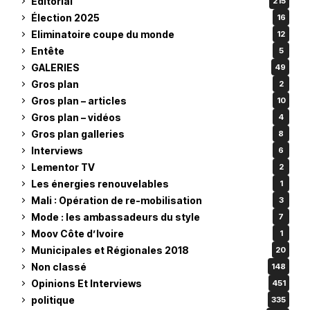
Editorial
215
Élection 2025
16
Eliminatoire coupe du monde
12
Entête
5
GALERIES
49
Gros plan
2
Gros plan – articles
10
Gros plan – vidéos
4
Gros plan galleries
8
Interviews
6
Lementor TV
2
Les énergies renouvelables
1
Mali : Opération de re-mobilisation
3
Mode : les ambassadeurs du style
7
Moov Côte d’Ivoire
1
Municipales et Régionales 2018
20
Non classé
148
Opinions Et Interviews
451
politique
335