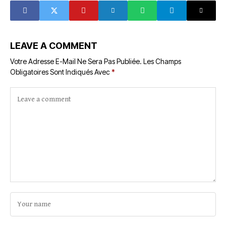
réclamations
Électorale
jusqu’au 8
Indépendante de
novembre
l'élection
(Communiqué,
présidentielle du
Côte d’Ivoire)
31 octobre,
LEAVE A COMMENT
l'Union
Européenne
Votre Adresse E-Mail Ne Sera Pas Publiée.
Les Champs
réagit.
Obligatoires Sont Indiqués Avec
*