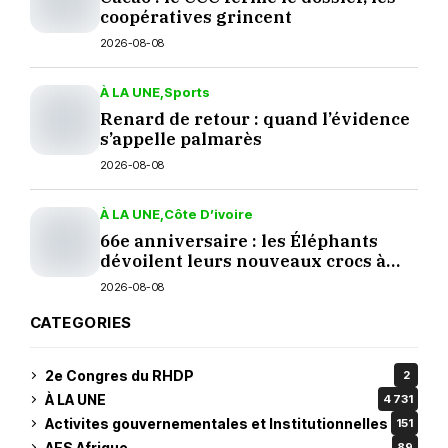
coopératives grincent
2026-08-08
À LA UNE
Sports
Renard de retour : quand l’évidence
s’appelle palmarès
2026-08-08
À LA UNE
Côte D’ivoire
66e anniversaire : les Éléphants
dévoilent leurs nouveaux crocs à
Yopougon
2026-08-08
CATEGORIES
2e Congres du RHDP
2
À LA UNE
4 731
Activites gouvernementales et Institutionnelles
151
AES Afrique
89