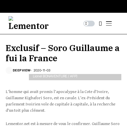
Former rebel leader and would-be Ivory Coast
Exclusif – Soro Guillaume a
presidential candidate Guillaume Soro speaks during
a photo session in Paris on January 29, 2020. - Soro,
fui la France
targeted by an arrest warrant since December 2019
who aborted his planned return to the country at the
last minute, declared he would run for the 2020 Ivory
DEEPVIEW
2020-11-03
Coasts' presidential elections in October. (Photo by
Lionel BONAVENTURE / AFP)
L’homme qui avait promis l’apocalypse à la Cote d’Ivoire,
Guillaume Kigbafori Soro, est en cavale. L’ex-Président du
parlement Ivoirien vole de capitale à capitale, à la recherche
d’un toit plus clément.
Lementor.net est à mesure de vous le confirmer. Guillaume Soro