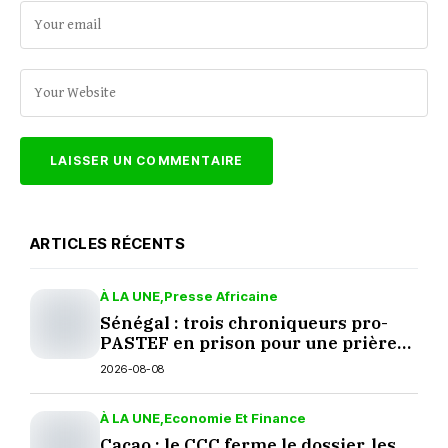
ARTICLES RÉCENTS
À LA UNE
Presse Africaine
Sénégal : trois chroniqueurs pro-
PASTEF en prison pour une prière
sur TikTok
2026-08-08
À LA UNE
Economie Et Finance
Cacao : le CCC ferme le dossier, les