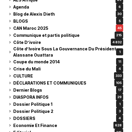
Agenda
6
Blog de Alexis Dieth
30
BLOGS
5
CAN Maroc 2025
45
Communique et partis politique
215
Côte D’ivoire
4 832
Côte d’Ivoire Sous La Gouvernance Du Président
1
Alassane Ouattara
Coupe du monde 2014
11
Crise du Mali
4
CULTURE
333
DÉCLARATIONS ET COMMUNIQUES
105
Dernier Blogs
17
DIASPORA INFOS
29
Dossier Politique 1
1
Dossier Politique 2
3
DOSSIERS
4
Economie Et Finance
628