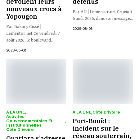
dévoilent leurs
détenus
nouveaux crocs à
Par AN | Lementor.net Ce jeudi
Yopougon
6 août 2026, dans son message...
Par Bakary Cissé |
2026-08-08
Lementor.net Ce vendredi 7
août 2026, le boulevard...
2026-08-08
À LA UNE
À LA UNE
Côte D’ivoire
Activites
Port-Bouët :
Gouvernementales Et
Institutionnelles
incident sur le
Côte D’ivoire
réseau souterrain,
Ouattara s’adresse