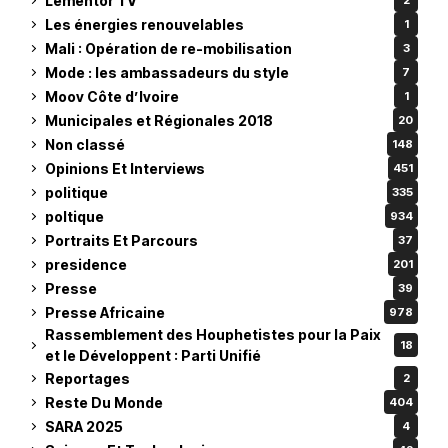
Lementor TV
2
Les énergies renouvelables
1
Mali : Opération de re-mobilisation
3
Mode : les ambassadeurs du style
7
Moov Côte d’Ivoire
1
Municipales et Régionales 2018
20
Non classé
148
Opinions Et Interviews
451
politique
335
poltique
934
Portraits Et Parcours
37
presidence
201
Presse
39
Presse Africaine
978
Rassemblement des Houphetistes pour la Paix
18
et le Développent : Parti Unifié
Reportages
2
Reste Du Monde
404
SARA 2025
4