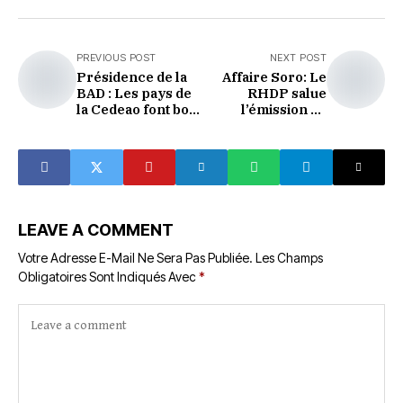
PREVIOUS POST
NEXT POST
Présidence de la
Affaire Soro: Le
BAD : Les pays de
RHDP salue
la Cedeao font boc
l’émission du
autour de la
mandat d’arrêt et
candidature
demande son
d’Akinwumi
extradition
Adesina
LEAVE A COMMENT
Votre Adresse E-Mail Ne Sera Pas Publiée.
Les Champs
Obligatoires Sont Indiqués Avec
*