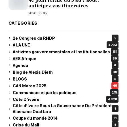
4e pont fermé du 5 au 7 août :
anticipez vos itinéraires
2026-08-05
CATEGORIES
2e Congres du RHDP
2
À LA UNE
4 723
Activites gouvernementales et Institutionnelles
151
AES Afrique
89
Agenda
6
Blog de Alexis Dieth
30
BLOGS
5
CAN Maroc 2025
45
Communique et partis politique
215
Côte D’ivoire
4 828
Côte d’Ivoire Sous La Gouvernance Du Président
1
Alassane Ouattara
Coupe du monde 2014
11
Crise du Mali
4