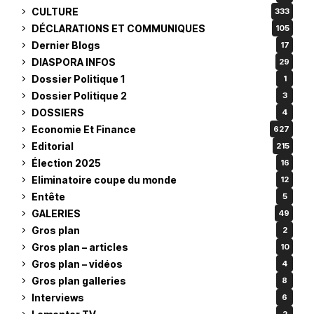
CULTURE
333
DÉCLARATIONS ET COMMUNIQUES
105
Dernier Blogs
17
DIASPORA INFOS
29
Dossier Politique 1
1
Dossier Politique 2
3
DOSSIERS
4
Economie Et Finance
627
Editorial
215
Élection 2025
16
Eliminatoire coupe du monde
12
Entête
5
GALERIES
49
Gros plan
2
Gros plan – articles
10
Gros plan – vidéos
4
Gros plan galleries
8
Interviews
6