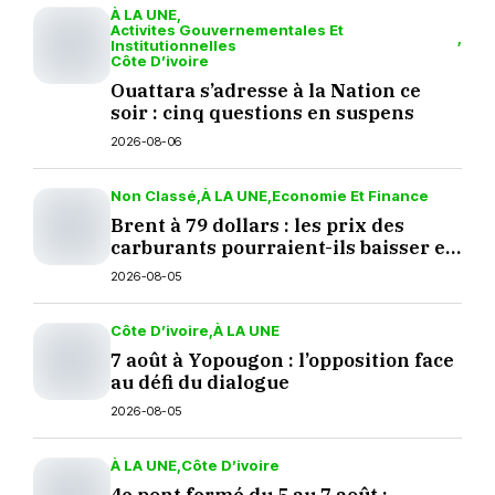
À LA UNE
Activites Gouvernementales Et
Institutionnelles
Côte D’ivoire
Ouattara s’adresse à la Nation ce
soir : cinq questions en suspens
2026-08-06
Non Classé
À LA UNE
Economie Et Finance
Brent à 79 dollars : les prix des
carburants pourraient-ils baisser en
septembre ?
2026-08-05
Côte D’ivoire
À LA UNE
7 août à Yopougon : l’opposition face
au défi du dialogue
2026-08-05
À LA UNE
Côte D’ivoire