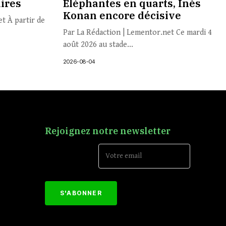
aires
Éléphantes en quarts, Inès
Konan encore décisive
t À partir de
Par La Rédaction | Lementor.net Ce mardi 4
août 2026 au stade...
2026-08-04
Rejoignez notre newsletter
Email Address*
[mc4wp_form id="152"]