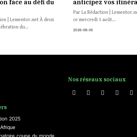
ion face au défi du
anticipez vos itinér
Par La Rédaction | Lementor.ne
ion | Lementor.net À deux
ce mercredi 5 août...
lébration du...
2026-08-05
Nos réseaux sociaux
ers
tion 2025
Afrique
inatoire coupe du monde