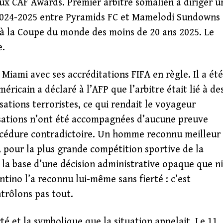
 aux CAF Awards. Premier arbitre somalien à diriger u
 2024-2025 entre Pyramids FC et Mamelodi Sundowns
 à la Coupe du monde des moins de 20 ans 2025. Le
e.
 Miami avec ses accréditations FIFA en règle. Il a été
icain a déclaré à l’AFP que l’arbitre était lié à de
tions terroristes, ce qui rendait le voyageur
ccusations n’ont été accompagnées d’aucune preuve
rocédure contradictoire. Un homme reconnu meilleur
FA pour la plus grande compétition sportive de la
 la base d’une décision administrative opaque que ni
ntino l’a reconnu lui-même sans fierté : c’est
ntrôlons pas tout.
té et la symbolique que la situation appelait. Le 11