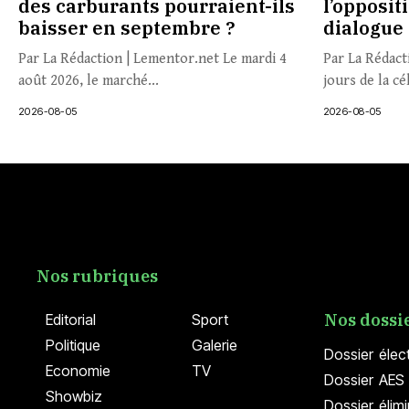
des carburants pourraient-ils
l’opposit
baisser en septembre ?
dialogue
Par La Rédaction | Lementor.net Le mardi 4
Par La Rédact
août 2026, le marché...
jours de la cé
2026-08-05
2026-08-05
Nos rubriques
Nos dossi
Editorial
Sport
Politique
Galerie
Dossier élec
Economie
TV
Dossier AES 
Showbiz
Dossier élim