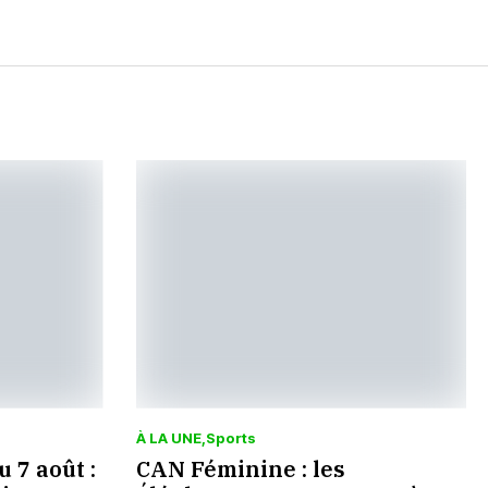
À LA UNE
Sports
 7 août :
CAN Féminine : les