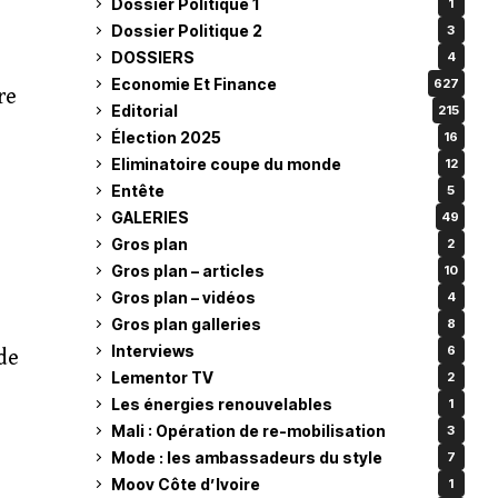
Dossier Politique 1
1
Dossier Politique 2
3
DOSSIERS
4
Economie Et Finance
627
re
Editorial
215
Élection 2025
16
Eliminatoire coupe du monde
12
Entête
5
GALERIES
49
Gros plan
2
Gros plan – articles
10
Gros plan – vidéos
4
Gros plan galleries
8
Interviews
6
de
Lementor TV
2
Les énergies renouvelables
1
Mali : Opération de re-mobilisation
3
Mode : les ambassadeurs du style
7
Moov Côte d’Ivoire
1