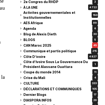
ne
2e Congres du RHDP
2
À LA UNE
 au
4 722
Activites gouvernementales et
150
Institutionnelles
AES Afrique
89
Agenda
6
Blog de Alexis Dieth
30
BLOGS
5
s
CAN Maroc 2025
45
Communique et partis politique
215
Côte D’ivoire
4 827
Côte d’Ivoire Sous La Gouvernance Du
1
Président Alassane Ouattara
Coupe du monde 2014
11
 la
Crise du Mali
4
CULTURE
333
DÉCLARATIONS ET COMMUNIQUES
105
Dernier Blogs
17
DIASPORA INFOS
29