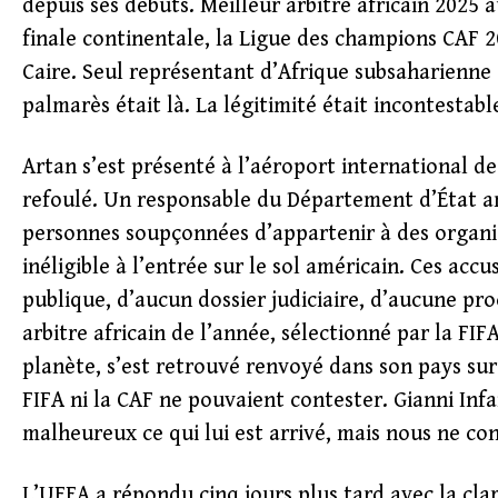
depuis ses débuts. Meilleur arbitre africain 2025
finale continentale, la Ligue des champions CAF
Caire. Seul représentant d’Afrique subsaharienne
palmarès était là. La légitimité était incontestabl
Artan s’est présenté à l’aéroport international de
refoulé. Un responsable du Département d’État amér
personnes soupçonnées d’appartenir à des organisa
inéligible à l’entrée sur le sol américain. Ces a
publique, d’aucun dossier judiciaire, d’aucune p
arbitre africain de l’année, sélectionné par la FI
planète, s’est retrouvé renvoyé dans son pays sur
FIFA ni la CAF ne pouvaient contester. Gianni Infa
malheureux ce qui lui est arrivé, mais nous ne co
L’UEFA a répondu cinq jours plus tard avec la clar