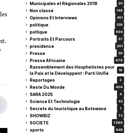
Municipales et Régionales 2018
20
Non classé
148
les
Opinions Et Interviews
451
politique
335
poltique
934
Portraits Et Parcours
37
nt.
presidence
201
e
Presse
39
Presse Africaine
978
Rassemblement des Houphetistes pour
18
la Paix et le Développent : Parti Unifié
Reportages
2
Reste Du Monde
404
SARA 2025
4
Science Et Technologie
42
Secrets du touristique au Botswana
1
SHOWBIZ
72
SOCIETE
1 089
sports
945