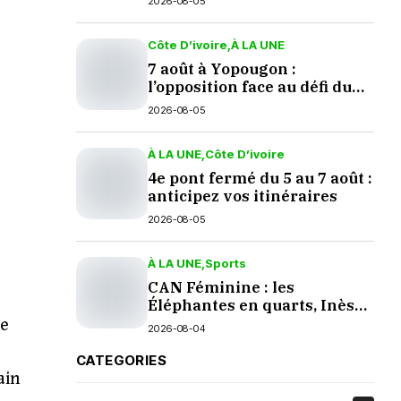
2026-08-05
Côte D’ivoire
À LA UNE
7 août à Yopougon :
l’opposition face au défi du
dialogue
2026-08-05
À LA UNE
Côte D’ivoire
4e pont fermé du 5 au 7 août :
anticipez vos itinéraires
2026-08-05
À LA UNE
Sports
CAN Féminine : les
é
Éléphantes en quarts, Inès
Konan encore décisive
pe
2026-08-04
CATEGORIES
ain