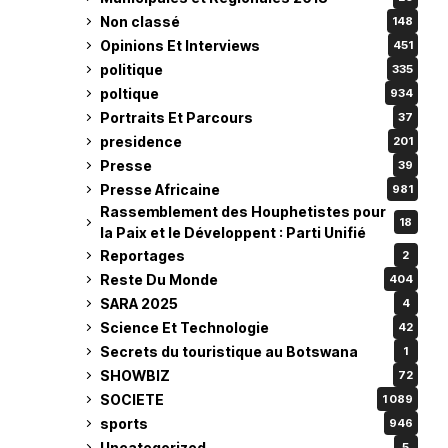
Non classé
148
Opinions Et Interviews
451
politique
335
poltique
934
Portraits Et Parcours
37
presidence
201
Presse
39
Presse Africaine
981
Rassemblement des Houphetistes pour
18
la Paix et le Développent : Parti Unifié
Reportages
2
Reste Du Monde
404
SARA 2025
4
Science Et Technologie
42
Secrets du touristique au Botswana
1
SHOWBIZ
72
SOCIETE
1 089
sports
946
Uncategorized
5