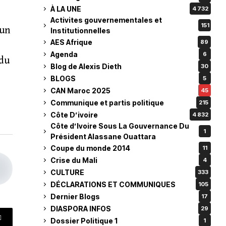
À LA UNE
4 732
Activites gouvernementales et
151
 un
Institutionnelles
AES Afrique
89
Agenda
6
 du
Blog de Alexis Dieth
30
BLOGS
5
CAN Maroc 2025
45
Communique et partis politique
215
Côte D’ivoire
4 832
Côte d’Ivoire Sous La Gouvernance Du
1
Président Alassane Ouattara
Coupe du monde 2014
11
Crise du Mali
4
CULTURE
333
DÉCLARATIONS ET COMMUNIQUES
105
Dernier Blogs
17
DIASPORA INFOS
29
Dossier Politique 1
1