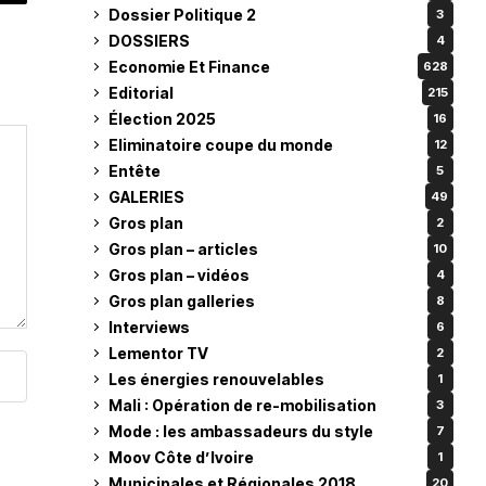
Dossier Politique 2
3
DOSSIERS
4
Economie Et Finance
628
Editorial
215
Élection 2025
16
Eliminatoire coupe du monde
12
Entête
5
GALERIES
49
Gros plan
2
Gros plan – articles
10
Gros plan – vidéos
4
Gros plan galleries
8
Interviews
6
Lementor TV
2
Les énergies renouvelables
1
Mali : Opération de re-mobilisation
3
Mode : les ambassadeurs du style
7
Moov Côte d’Ivoire
1
Municipales et Régionales 2018
20