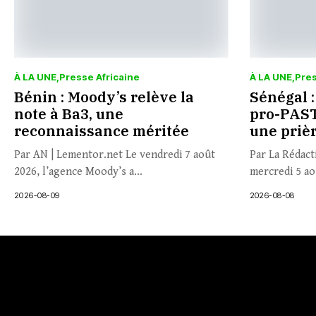
À LA UNE
Presse Africaine
À LA UNE
Pres
Bénin : Moody’s relève la
Sénégal :
note à Ba3, une
pro-PAST
reconnaissance méritée
une priè
Par AN | Lementor.net Le vendredi 7 août
Par La Rédact
2026, l’agence Moody’s a...
mercredi 5 aoû
2026-08-09
2026-08-08