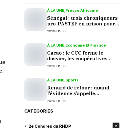
À LA UNE
Presse Africaine
Sénégal : trois chroniqueurs
pro-PASTEF en prison pour
une prière sur TikTok
2026-08-08
À LA UNE
Economie Et Finance
Cacao : le CCC ferme le
dossier, les coopératives
que
grincent
2026-08-08
e.
À LA UNE
Sports
Renard de retour : quand
l’évidence s’appelle
palmarès
2026-08-08
CATEGORIES
h
2e Congres du RHDP
2