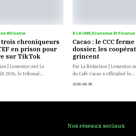
se Africaine
À LA UNE
Economie Et Finance
 trois chroniqueurs
Cacao : le CCC ferme 
EF en prison pour
dossier, les coopéra
re sur TikTok
grincent
ion | Lementor.net Le
Par La Rédaction | Lementor.n
t 2026, le tribunal...
du Café-Cacao a officialisé le...
2026-08-08
Nos réseaux sociaux