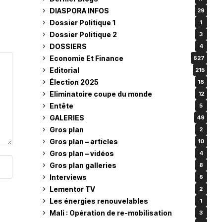
DIASPORA INFOS
29
Dossier Politique 1
1
Dossier Politique 2
3
DOSSIERS
4
Economie Et Finance
627
Editorial
215
Élection 2025
16
Eliminatoire coupe du monde
12
Entête
5
GALERIES
49
Gros plan
2
Gros plan – articles
10
Gros plan – vidéos
4
Gros plan galleries
8
Interviews
6
Lementor TV
2
Les énergies renouvelables
1
Mali : Opération de re-mobilisation
3