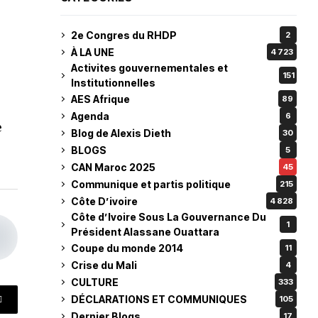
2e Congres du RHDP
2
À LA UNE
4 723
Activites gouvernementales et
151
Institutionnelles
AES Afrique
89
Agenda
6
e
Blog de Alexis Dieth
30
BLOGS
5
CAN Maroc 2025
45
Communique et partis politique
215
Côte D’ivoire
4 828
Côte d’Ivoire Sous La Gouvernance Du
1
Président Alassane Ouattara
Coupe du monde 2014
11
Crise du Mali
4
CULTURE
333
DÉCLARATIONS ET COMMUNIQUES
105
Dernier Blogs
17