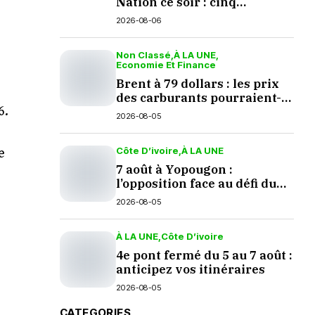
Nation ce soir : cinq
questions en suspens
2026-08-06
Non Classé
À LA UNE
Economie Et Finance
Brent à 79 dollars : les prix
des carburants pourraient-
6.
ils baisser en septembre ?
2026-08-05
Côte D’ivoire
À LA UNE
e
7 août à Yopougon :
l’opposition face au défi du
dialogue
2026-08-05
À LA UNE
Côte D’ivoire
4e pont fermé du 5 au 7 août :
anticipez vos itinéraires
2026-08-05
CATEGORIES