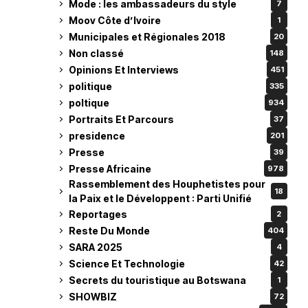
Mode : les ambassadeurs du style
7
Moov Côte d’Ivoire
1
Municipales et Régionales 2018
20
Non classé
148
Opinions Et Interviews
451
politique
335
poltique
934
Portraits Et Parcours
37
presidence
201
Presse
39
Presse Africaine
978
Rassemblement des Houphetistes pour
18
la Paix et le Développent : Parti Unifié
Reportages
2
Reste Du Monde
404
SARA 2025
4
Science Et Technologie
42
Secrets du touristique au Botswana
1
SHOWBIZ
72