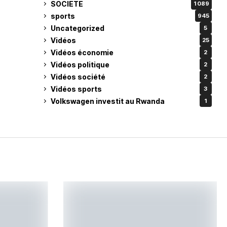
SOCIETE
1 089
sports
945
Uncategorized
5
Vidéos
25
Vidéos économie
2
Vidéos politique
2
Vidéos société
2
Vidéos sports
3
Volkswagen investit au Rwanda
1