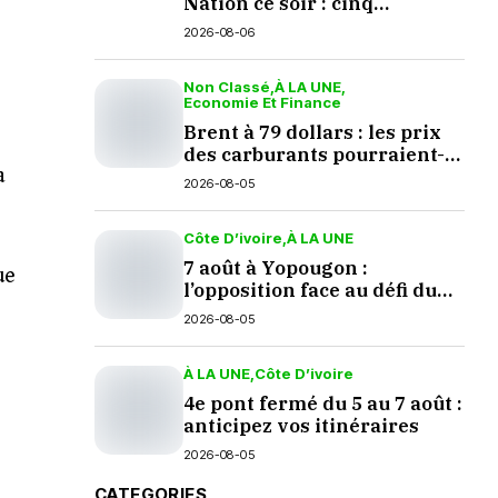
Nation ce soir : cinq
questions en suspens
2026-08-06
Non Classé
À LA UNE
Economie Et Finance
Brent à 79 dollars : les prix
des carburants pourraient-
a
ils baisser en septembre ?
2026-08-05
Côte D’ivoire
À LA UNE
7 août à Yopougon :
ue
l’opposition face au défi du
dialogue
2026-08-05
À LA UNE
Côte D’ivoire
4e pont fermé du 5 au 7 août :
anticipez vos itinéraires
2026-08-05
CATEGORIES