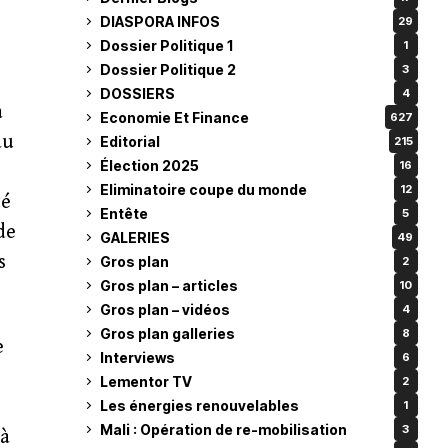
DIASPORA INFOS
29
Dossier Politique 1
1
Dossier Politique 2
3
DOSSIERS
4
a
Economie Et Finance
627
au
Editorial
215
Élection 2025
16
Eliminatoire coupe du monde
12
té
Entête
5
de
GALERIES
49
s
Gros plan
2
Gros plan – articles
10
Gros plan – vidéos
4
Gros plan galleries
8
e
Interviews
6
Lementor TV
2
Les énergies renouvelables
1
Mali : Opération de re-mobilisation
3
 à