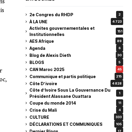
ns
is
2e Congres du RHDP
2
À LA UNE
4 723
Activites gouvernementales et
151
Institutionnelles
AES Afrique
89
Agenda
6
Blog de Alexis Dieth
30
BLOGS
5
CAN Maroc 2025
45
r
Communique et partis politique
215
oc,
Côte D’ivoire
4 828
Côte d’Ivoire Sous La Gouvernance Du
1
Président Alassane Ouattara
Coupe du monde 2014
11
Crise du Mali
4
CULTURE
333
DÉCLARATIONS ET COMMUNIQUES
105
Dernier Blogs
17