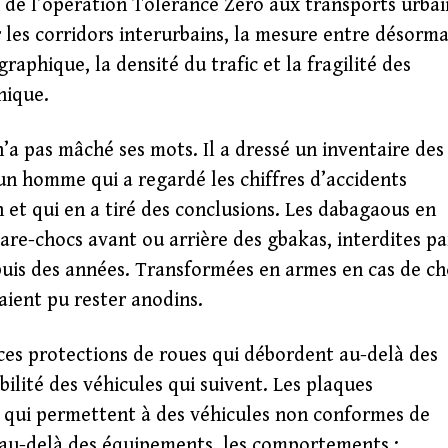
on de l’opération Tolérance Zéro aux transports urbai
 les corridors interurbains, la mesure entre désorma
raphique, la densité du trafic et la fragilité des
nique.
a pas mâché ses mots. Il a dressé un inventaire des
’un homme qui a regardé les chiffres d’accidents
et qui en a tiré des conclusions. Les dabagaous en
pare-chocs avant ou arrière des gbakas, interdites pa
puis des années. Transformées en armes en cas de ch
aient pu rester anodins.
ces protections de roues qui débordent au-delà des
bilité des véhicules qui suivent. Les plaques
es, qui permettent à des véhicules non conformes de
Et au-delà des équipements, les comportements :