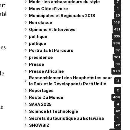
Mode : les ambassadeurs du style
7
eut
Moov Côte d’Ivoire
1
eté
Municipales et Régionales 2018
20
Non classé
148
Opinions Et Interviews
451
politique
335
poltique
934
les
Portraits Et Parcours
37
presidence
201
Presse
39
Presse Africaine
978
de
Rassemblement des Houphetistes pour
18
la Paix et le Développent : Parti Unifié
Reportages
2
Reste Du Monde
404
SARA 2025
4
he
Science Et Technologie
42
Secrets du touristique au Botswana
1
SHOWBIZ
72