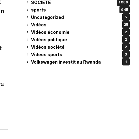
c
SOCIETE
1 089
sports
945
in
Uncategorized
5
Vidéos
25
Vidéos économie
2
Vidéos politique
2
Vidéos société
2
t
Vidéos sports
3
Volkswagen investit au Rwanda
1
s
ra