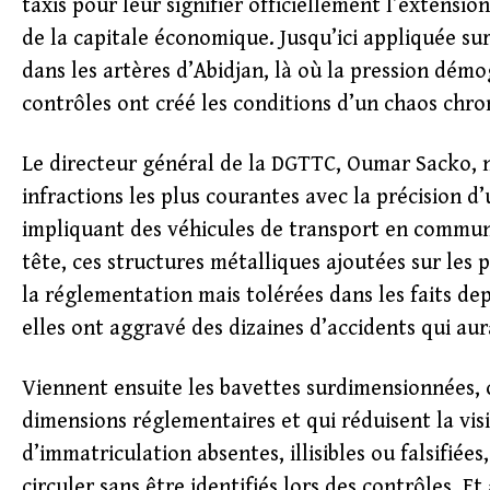
taxis pour leur signifier officiellement l’extensi
de la capitale économique. Jusqu’ici appliquée sur
dans les artères d’Abidjan, là où la pression démog
contrôles ont créé les conditions d’un chaos chro
Le directeur général de la DGTTC, Oumar Sacko, n’
infractions les plus courantes avec la précision d
impliquant des véhicules de transport en commun 
tête, ces structures métalliques ajoutées sur les 
la réglementation mais tolérées dans les faits de
elles ont aggravé des dizaines d’accidents qui aur
Viennent ensuite les bavettes surdimensionnées, 
dimensions réglementaires et qui réduisent la visi
d’immatriculation absentes, illisibles ou falsifié
circuler sans être identifiés lors des contrôles. 