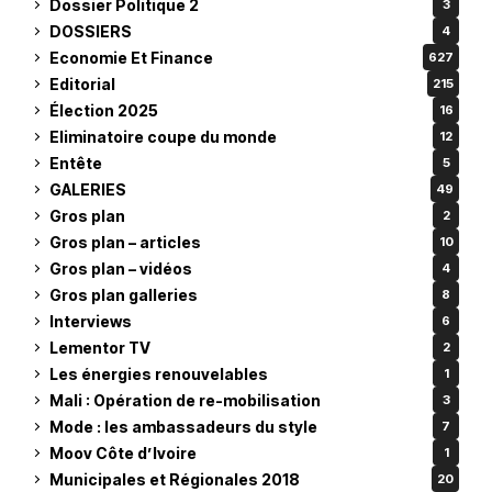
Dossier Politique 2
3
DOSSIERS
4
Economie Et Finance
627
Editorial
215
Élection 2025
16
Eliminatoire coupe du monde
12
Entête
5
GALERIES
49
Gros plan
2
Gros plan – articles
10
Gros plan – vidéos
4
Gros plan galleries
8
Interviews
6
Lementor TV
2
Les énergies renouvelables
1
Mali : Opération de re-mobilisation
3
Mode : les ambassadeurs du style
7
Moov Côte d’Ivoire
1
Municipales et Régionales 2018
20