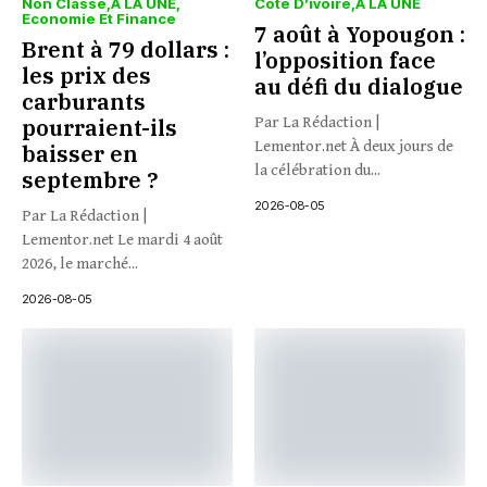
Non Classé
À LA UNE
Côte D’ivoire
À LA UNE
Economie Et Finance
7 août à Yopougon :
Brent à 79 dollars :
l’opposition face
les prix des
au défi du dialogue
carburants
pourraient-ils
Par La Rédaction |
Lementor.net À deux jours de
baisser en
la célébration du...
septembre ?
2026-08-05
Par La Rédaction |
Lementor.net Le mardi 4 août
2026, le marché...
2026-08-05