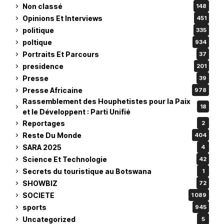
Non classé
148
Opinions Et Interviews
451
politique
335
poltique
934
Portraits Et Parcours
37
presidence
201
Presse
39
Presse Africaine
978
Rassemblement des Houphetistes pour la Paix
18
et le Développent : Parti Unifié
Reportages
2
Reste Du Monde
404
SARA 2025
4
Science Et Technologie
42
Secrets du touristique au Botswana
1
SHOWBIZ
72
SOCIETE
1 089
sports
945
Uncategorized
5