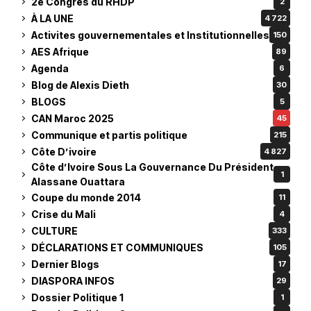
2e Congres du RHDP
2
À LA UNE
4 722
Activites gouvernementales et Institutionnelles
150
AES Afrique
89
Agenda
6
Blog de Alexis Dieth
30
BLOGS
5
CAN Maroc 2025
45
Communique et partis politique
215
Côte D’ivoire
4 827
Côte d’Ivoire Sous La Gouvernance Du Président
1
Alassane Ouattara
Coupe du monde 2014
11
Crise du Mali
4
CULTURE
333
DÉCLARATIONS ET COMMUNIQUES
105
Dernier Blogs
17
DIASPORA INFOS
29
Dossier Politique 1
1