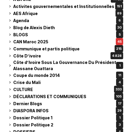
Activites gouvernementales et Institutionnelles
151
AES Afrique
89
Agenda
6
Blog de Alexis Dieth
30
BLOGS
5
CAN Maroc 2025
45
Communique et partis politique
215
Côte D’ivoire
4 828
Côte d’Ivoire Sous La Gouvernance Du Président
1
Alassane Ouattara
Coupe du monde 2014
11
Crise du Mali
4
CULTURE
333
DÉCLARATIONS ET COMMUNIQUES
105
Dernier Blogs
17
DIASPORA INFOS
29
Dossier Politique 1
1
Dossier Politique 2
3
DOSSIERS
4