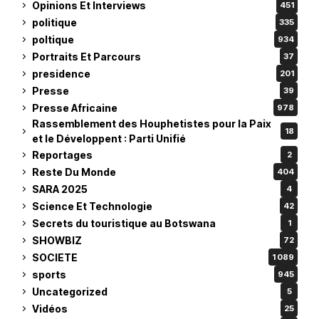
Opinions Et Interviews
451
politique
335
poltique
934
Portraits Et Parcours
37
presidence
201
Presse
39
Presse Africaine
978
Rassemblement des Houphetistes pour la Paix
18
et le Développent : Parti Unifié
Reportages
2
Reste Du Monde
404
SARA 2025
4
Science Et Technologie
42
Secrets du touristique au Botswana
1
SHOWBIZ
72
SOCIETE
1 089
sports
945
Uncategorized
5
Vidéos
25