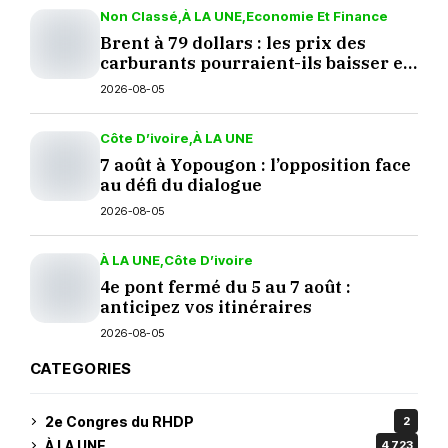
Non Classé
À LA UNE
Economie Et Finance
Brent à 79 dollars : les prix des
carburants pourraient-ils baisser en
septembre ?
2026-08-05
Côte D’ivoire
À LA UNE
7 août à Yopougon : l’opposition face
au défi du dialogue
2026-08-05
À LA UNE
Côte D’ivoire
4e pont fermé du 5 au 7 août :
anticipez vos itinéraires
2026-08-05
CATEGORIES
2e Congres du RHDP
2
À LA UNE
4 723