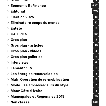
Economie Et Finance
627
Editorial
215
Élection 2025
16
Eliminatoire coupe du monde
12
Entête
5
GALERIES
49
Gros plan
2
Gros plan – articles
10
Gros plan – vidéos
4
Gros plan galleries
8
Interviews
6
Lementor TV
2
Les énergies renouvelables
1
Mali : Opération de re-mobilisation
3
Mode : les ambassadeurs du style
7
Moov Côte d’Ivoire
1
Municipales et Régionales 2018
20
Non classé
148