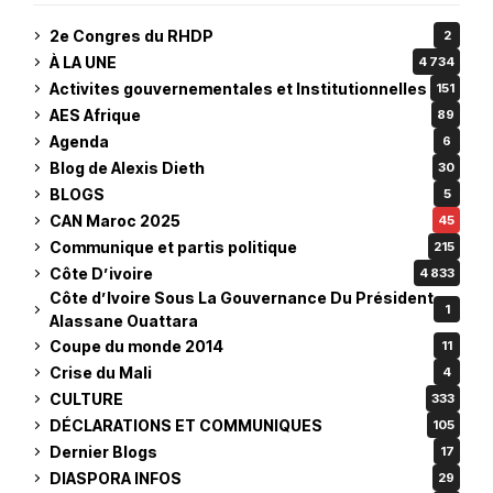
2e Congres du RHDP
2
À LA UNE
4 734
Activites gouvernementales et Institutionnelles
151
AES Afrique
89
Agenda
6
Blog de Alexis Dieth
30
BLOGS
5
CAN Maroc 2025
45
Communique et partis politique
215
Côte D’ivoire
4 833
Côte d’Ivoire Sous La Gouvernance Du Président
1
Alassane Ouattara
Coupe du monde 2014
11
Crise du Mali
4
CULTURE
333
DÉCLARATIONS ET COMMUNIQUES
105
Dernier Blogs
17
DIASPORA INFOS
29