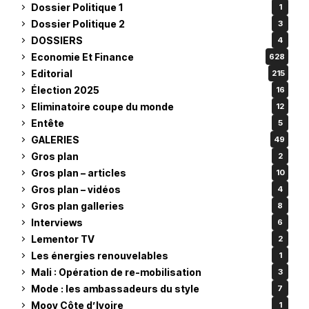
Dossier Politique 1
1
Dossier Politique 2
3
DOSSIERS
4
Economie Et Finance
628
Editorial
215
Élection 2025
16
Eliminatoire coupe du monde
12
Entête
5
GALERIES
49
Gros plan
2
Gros plan – articles
10
Gros plan – vidéos
4
Gros plan galleries
8
Interviews
6
Lementor TV
2
Les énergies renouvelables
1
Mali : Opération de re-mobilisation
3
Mode : les ambassadeurs du style
7
Moov Côte d’Ivoire
1