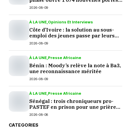
phase ouvre 1 074 nouvelles portes
aux produits européens
2026-08-09
À LA UNE
Opinions Et Interviews
Côte d’Ivoire : la solution au sous-
emploi des jeunes passe par leurs
décisions
2026-08-09
À LA UNE
Presse Africaine
Bénin : Moody’s relève la note à Ba3,
une reconnaissance méritée
2026-08-09
À LA UNE
Presse Africaine
Sénégal : trois chroniqueurs pro-
PASTEF en prison pour une prière
sur TikTok
2026-08-08
CATEGORIES