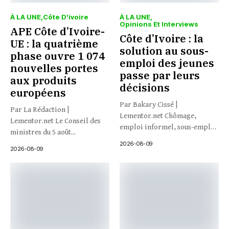
À LA UNE
Côte D’ivoire
À LA UNE
Opinions Et Interviews
APE Côte d’Ivoire-
Côte d’Ivoire : la
UE : la quatrième
solution au sous-
phase ouvre 1 074
emploi des jeunes
nouvelles portes
passe par leurs
aux produits
décisions
européens
Par Bakary Cissé |
Par La Rédaction |
Lementor.net Chômage,
Lementor.net Le Conseil des
emploi informel, sous-emploi
ministres du 5 août...
: et si...
2026-08-09
2026-08-09