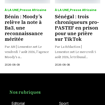
À LA UNE
Presse Africaine
À LA UNE
Presse Africaine
Bénin : Moody’s
Sénégal : trois
relève la note à
chroniqueurs pro-
Ba3, une
PASTEF en prison
reconnaissance
pour une prière
méritée
sur TikTok
Par AN | Lementor.net Le
Par La Rédaction |
vendredi 7 août 2026, l’agence
Lementor.net Le mercredi 5
Moody’s a...
août 2026, le tribunal...
2026-08-09
2026-08-08
Nos rubriques
Editorial
Sport