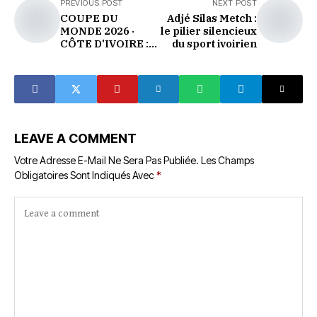
PREVIOUS POST
NEXT POST
COUPE DU
Adjé Silas Metch :
MONDE 2026 ·
le pilier silencieux
CÔTE D'IVOIRE :
du sport ivoirien
Les Éléphants
dévoilent leurs 26 :
une liste
construite pour
l'Amérique
LEAVE A COMMENT
Votre Adresse E-Mail Ne Sera Pas Publiée.
Les Champs
Obligatoires Sont Indiqués Avec
*