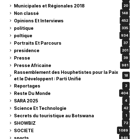
Municipales et Régionales 2018
20
Non classé
148
Opinions Et Interviews
452
politique
335
poltique
934
Portraits Et Parcours
37
presidence
201
Presse
39
Presse Africaine
981
Rassemblement des Houphetistes pour la Paix
18
et le Développent : Parti Unifié
Reportages
2
Reste Du Monde
404
SARA 2025
4
Science Et Technologie
42
Secrets du touristique au Botswana
1
SHOWBIZ
72
SOCIETE
1 089
sports
946