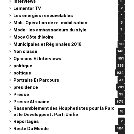
Interviews
6
Lementor TV
2
Les énergies renouvelables
1
Mali : Opération de re-mobilisation
3
Mode : les ambassadeurs du style
7
Moov Côte d’Ivoire
1
Municipales et Régionales 2018
20
Non classé
148
Opinions Et Interviews
451
politique
335
poltique
934
Portraits Et Parcours
37
presidence
201
Presse
39
Presse Africaine
978
Rassemblement des Houphetistes pour la Paix
18
et le Développent : Parti Unifié
Reportages
2
Reste Du Monde
404