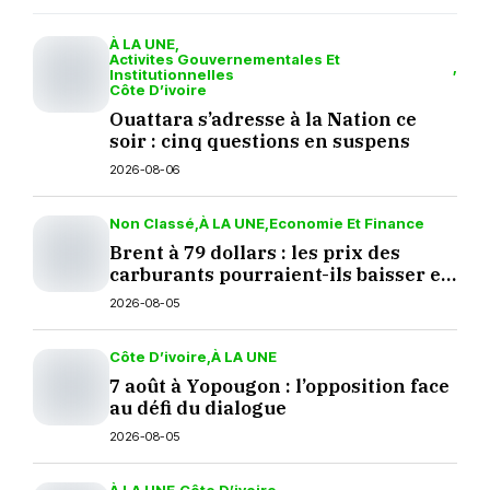
À LA UNE
Activites Gouvernementales Et
Institutionnelles
Côte D’ivoire
Ouattara s’adresse à la Nation ce
soir : cinq questions en suspens
2026-08-06
Non Classé
À LA UNE
Economie Et Finance
Brent à 79 dollars : les prix des
carburants pourraient-ils baisser en
septembre ?
2026-08-05
Côte D’ivoire
À LA UNE
7 août à Yopougon : l’opposition face
au défi du dialogue
2026-08-05