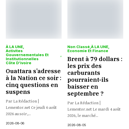
À LA UNE
Non Classé
À LA UNE
Activites
Economie Et Finance
Gouvernementales Et
Brent à 79 dollars :
Institutionnelles
Côte D’ivoire
les prix des
Ouattara s’adresse
carburants
à la Nation ce soir :
pourraient-ils
cinq questions en
baisser en
suspens
septembre ?
Par La Rédaction |
Par La Rédaction |
Lementor.net Ce jeudi 6 août
Lementor.net Le mardi 4 août
2026 au soir,...
2026, le marché...
2026-08-06
2026-08-05