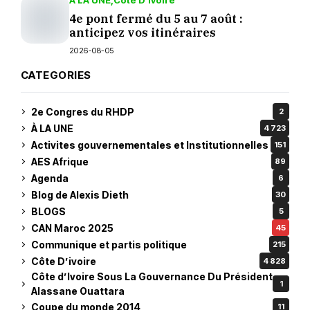
À LA UNE
Côte D’ivoire
4e pont fermé du 5 au 7 août :
anticipez vos itinéraires
2026-08-05
CATEGORIES
2e Congres du RHDP
2
À LA UNE
4 723
Activites gouvernementales et Institutionnelles
151
AES Afrique
89
Agenda
6
Blog de Alexis Dieth
30
BLOGS
5
CAN Maroc 2025
45
Communique et partis politique
215
Côte D’ivoire
4 828
Côte d’Ivoire Sous La Gouvernance Du Président
1
Alassane Ouattara
Coupe du monde 2014
11