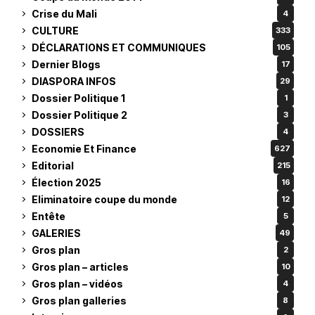
Crise du Mali
4
CULTURE
333
DÉCLARATIONS ET COMMUNIQUES
105
Dernier Blogs
17
DIASPORA INFOS
29
Dossier Politique 1
1
Dossier Politique 2
3
DOSSIERS
4
Economie Et Finance
627
Editorial
215
Élection 2025
16
Eliminatoire coupe du monde
12
Entête
5
GALERIES
49
Gros plan
2
Gros plan – articles
10
Gros plan – vidéos
4
Gros plan galleries
8