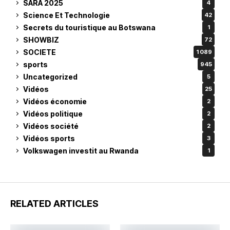
SARA 2025
4
Science Et Technologie
42
Secrets du touristique au Botswana
1
SHOWBIZ
72
SOCIETE
1 089
sports
945
Uncategorized
5
Vidéos
25
Vidéos économie
2
Vidéos politique
2
Vidéos société
2
Vidéos sports
3
Volkswagen investit au Rwanda
1
RELATED ARTICLES