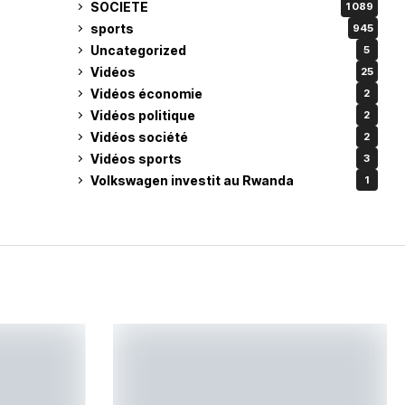
SOCIETE
1 089
sports
945
Uncategorized
5
Vidéos
25
Vidéos économie
2
Vidéos politique
2
Vidéos société
2
Vidéos sports
3
Volkswagen investit au Rwanda
1