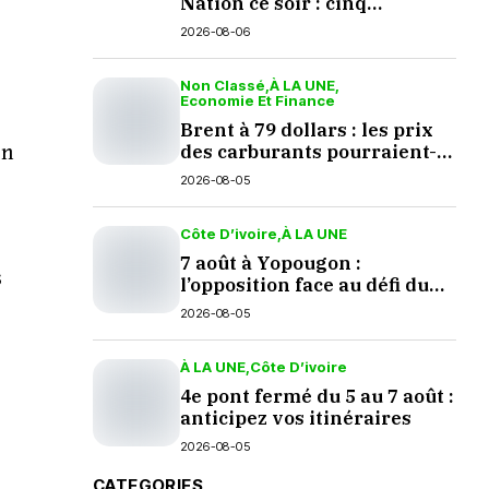
Nation ce soir : cinq
questions en suspens
2026-08-06
Non Classé
À LA UNE
Economie Et Finance
Brent à 79 dollars : les prix
des carburants pourraient-
en
ils baisser en septembre ?
2026-08-05
Côte D’ivoire
À LA UNE
7 août à Yopougon :
s
l’opposition face au défi du
dialogue
2026-08-05
À LA UNE
Côte D’ivoire
4e pont fermé du 5 au 7 août :
anticipez vos itinéraires
2026-08-05
CATEGORIES