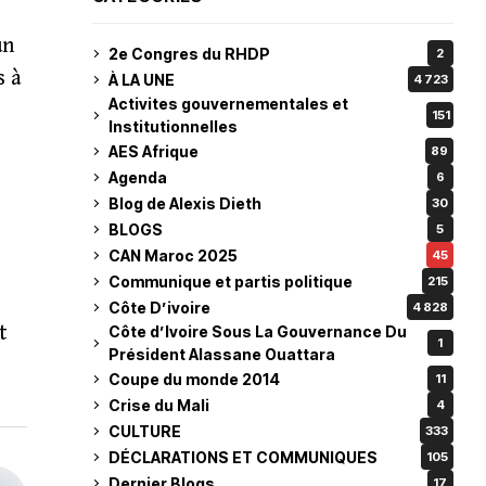
un
2e Congres du RHDP
2
s à
À LA UNE
4 723
Activites gouvernementales et
151
Institutionnelles
AES Afrique
89
Agenda
6
Blog de Alexis Dieth
30
BLOGS
5
CAN Maroc 2025
45
Communique et partis politique
215
Côte D’ivoire
4 828
t
Côte d’Ivoire Sous La Gouvernance Du
1
Président Alassane Ouattara
Coupe du monde 2014
11
Crise du Mali
4
CULTURE
333
DÉCLARATIONS ET COMMUNIQUES
105
Dernier Blogs
17