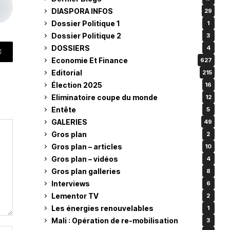
DIASPORA INFOS
29
Dossier Politique 1
1
Dossier Politique 2
3
DOSSIERS
4
Economie Et Finance
627
Editorial
215
Élection 2025
16
Eliminatoire coupe du monde
12
Entête
5
GALERIES
49
Gros plan
2
Gros plan – articles
10
Gros plan – vidéos
4
Gros plan galleries
8
Interviews
6
Lementor TV
2
Les énergies renouvelables
1
Mali : Opération de re-mobilisation
3