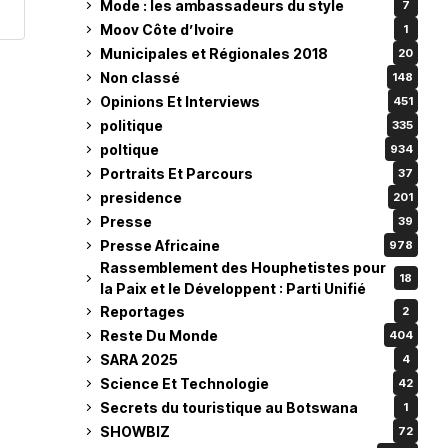
Mode : les ambassadeurs du style
7
Moov Côte d’Ivoire
1
Municipales et Régionales 2018
20
Non classé
148
Opinions Et Interviews
451
politique
335
poltique
934
Portraits Et Parcours
37
presidence
201
Presse
39
Presse Africaine
978
Rassemblement des Houphetistes pour
18
la Paix et le Développent : Parti Unifié
Reportages
2
Reste Du Monde
404
SARA 2025
4
Science Et Technologie
42
Secrets du touristique au Botswana
1
SHOWBIZ
72