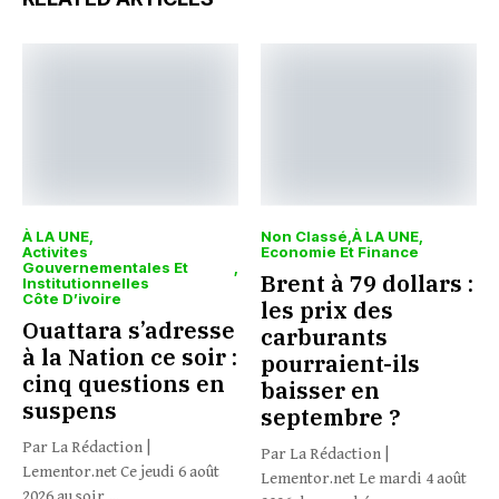
À LA UNE
Non Classé
À LA UNE
Activites
Economie Et Finance
Gouvernementales Et
Brent à 79 dollars :
Institutionnelles
Côte D’ivoire
les prix des
Ouattara s’adresse
carburants
à la Nation ce soir :
pourraient-ils
cinq questions en
baisser en
suspens
septembre ?
Par La Rédaction |
Par La Rédaction |
Lementor.net Ce jeudi 6 août
Lementor.net Le mardi 4 août
2026 au soir,...