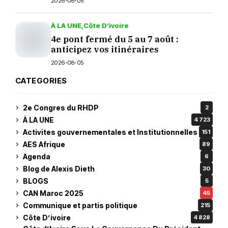
2026-08-05
À LA UNE
Côte D’ivoire
4e pont fermé du 5 au 7 août :
anticipez vos itinéraires
2026-08-05
CATEGORIES
2e Congres du RHDP
2
À LA UNE
4 723
Activites gouvernementales et Institutionnelles
151
AES Afrique
89
Agenda
6
Blog de Alexis Dieth
30
BLOGS
5
CAN Maroc 2025
45
Communique et partis politique
215
Côte D’ivoire
4 828