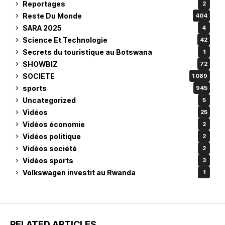
Reportages
2
Reste Du Monde
404
SARA 2025
4
Science Et Technologie
42
Secrets du touristique au Botswana
1
SHOWBIZ
72
SOCIETE
1 089
sports
945
Uncategorized
5
Vidéos
25
Vidéos économie
2
Vidéos politique
2
Vidéos société
2
Vidéos sports
3
Volkswagen investit au Rwanda
1
RELATED ARTICLES