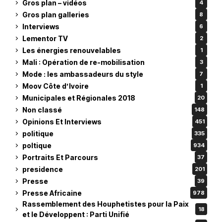
Gros plan – vidéos
4
Gros plan galleries
8
Interviews
6
Lementor TV
2
Les énergies renouvelables
1
Mali : Opération de re-mobilisation
3
Mode : les ambassadeurs du style
7
Moov Côte d’Ivoire
1
Municipales et Régionales 2018
20
Non classé
148
Opinions Et Interviews
451
politique
335
poltique
934
Portraits Et Parcours
37
presidence
201
Presse
39
Presse Africaine
978
Rassemblement des Houphetistes pour la Paix
18
et le Développent : Parti Unifié