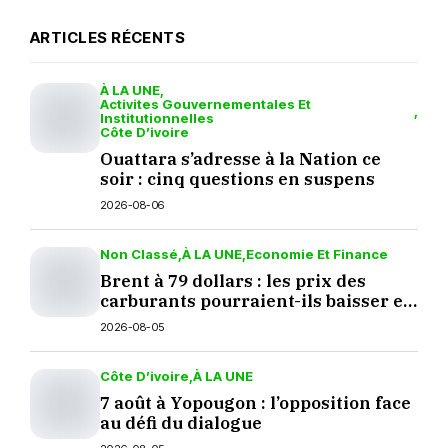
ARTICLES RÉCENTS
À LA UNE
Activites Gouvernementales Et
Institutionnelles
Côte D’ivoire
Ouattara s’adresse à la Nation ce
soir : cinq questions en suspens
2026-08-06
Non Classé
À LA UNE
Economie Et Finance
Brent à 79 dollars : les prix des
carburants pourraient-ils baisser en
septembre ?
2026-08-05
Côte D’ivoire
À LA UNE
7 août à Yopougon : l’opposition face
au défi du dialogue