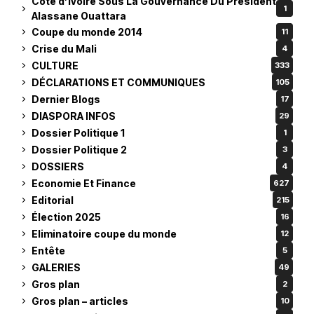
Côte d’Ivoire Sous La Gouvernance Du Président
1
Alassane Ouattara
Coupe du monde 2014
11
Crise du Mali
4
CULTURE
333
DÉCLARATIONS ET COMMUNIQUES
105
Dernier Blogs
17
DIASPORA INFOS
29
Dossier Politique 1
1
Dossier Politique 2
3
DOSSIERS
4
Economie Et Finance
627
Editorial
215
Élection 2025
16
Eliminatoire coupe du monde
12
Entête
5
GALERIES
49
Gros plan
2
Gros plan – articles
10