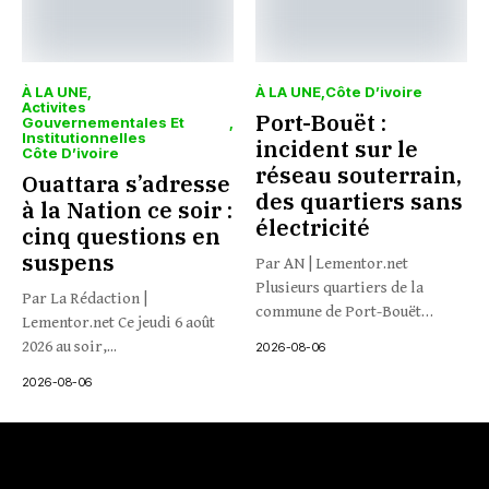
À LA UNE
À LA UNE
Côte D’ivoire
Activites
Port-Bouët :
Gouvernementales Et
Institutionnelles
incident sur le
Côte D’ivoire
réseau souterrain,
Ouattara s’adresse
des quartiers sans
à la Nation ce soir :
électricité
cinq questions en
suspens
Par AN | Lementor.net
Plusieurs quartiers de la
Par La Rédaction |
commune de Port-Bouët
Lementor.net Ce jeudi 6 août
connaissent...
2026 au soir,...
2026-08-06
2026-08-06