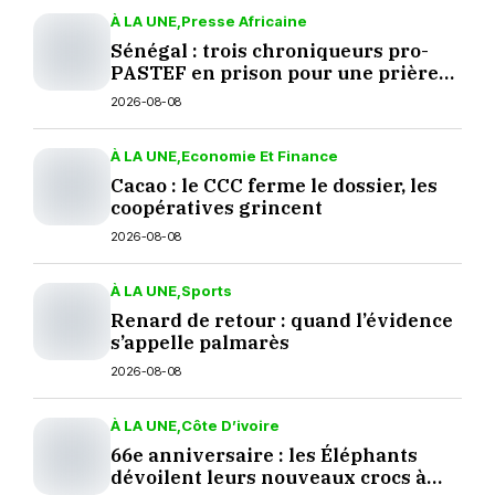
À LA UNE
Presse Africaine
Sénégal : trois chroniqueurs pro-
PASTEF en prison pour une prière
sur TikTok
2026-08-08
À LA UNE
Economie Et Finance
Cacao : le CCC ferme le dossier, les
coopératives grincent
2026-08-08
À LA UNE
Sports
Renard de retour : quand l’évidence
s’appelle palmarès
2026-08-08
À LA UNE
Côte D’ivoire
66e anniversaire : les Éléphants
dévoilent leurs nouveaux crocs à