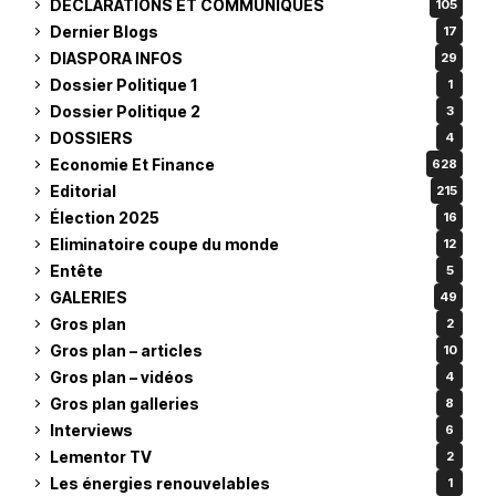
DÉCLARATIONS ET COMMUNIQUES
105
Dernier Blogs
17
DIASPORA INFOS
29
Dossier Politique 1
1
Dossier Politique 2
3
DOSSIERS
4
Economie Et Finance
628
Editorial
215
Élection 2025
16
Eliminatoire coupe du monde
12
Entête
5
GALERIES
49
Gros plan
2
Gros plan – articles
10
Gros plan – vidéos
4
Gros plan galleries
8
Interviews
6
Lementor TV
2
Les énergies renouvelables
1