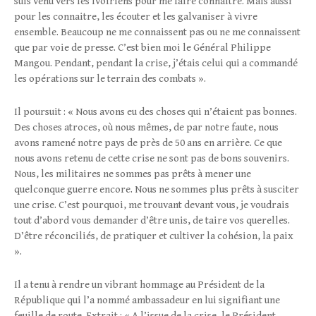
suis venu vers les Ivoiriens pour me faire connaitre. Mais aussi
pour les connaitre, les écouter et les galvaniser à vivre
ensemble. Beaucoup ne me connaissent pas ou ne me connaissent
que par voie de presse. C’est bien moi le Général Philippe
Mangou. Pendant, pendant la crise, j’étais celui qui a commandé
les opérations sur le terrain des combats ».
Il poursuit : « Nous avons eu des choses qui n’étaient pas bonnes.
Des choses atroces, où nous mêmes, de par notre faute, nous
avons ramené notre pays de près de 50 ans en arrière. Ce que
nous avons retenu de cette crise ne sont pas de bons souvenirs.
Nous, les militaires ne sommes pas prêts à mener une
quelconque guerre encore. Nous ne sommes plus prêts à susciter
une crise. C’est pourquoi, me trouvant devant vous, je voudrais
tout d’abord vous demander d’être unis, de taire vos querelles.
D’être réconciliés, de pratiquer et cultiver la cohésion, la paix
».
Il a tenu à rendre un vibrant hommage au Président de la
République qui l’a nommé ambassadeur en lui signifiant une
feuille de route. Extrait : « A l’issue de la crise, le Président