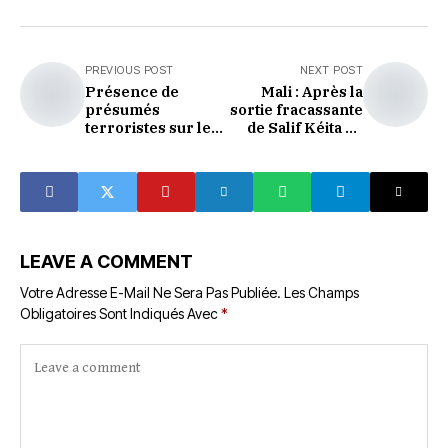
PREVIOUS POST
NEXT POST
Présence de
Mali : Après la
présumés
sortie fracassante
terroristes sur le
de Salif Kéita La
sol de la côte
France condamne
d’ivoire : un appel
les propos de
à la grande
l’artiste
vigilance lancé
aux autorités
ivoiriennes
LEAVE A COMMENT
Votre Adresse E-Mail Ne Sera Pas Publiée.
Les Champs
Obligatoires Sont Indiqués Avec
*