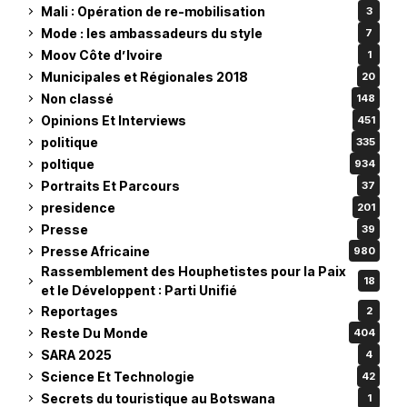
Mali : Opération de re-mobilisation
3
Mode : les ambassadeurs du style
7
Moov Côte d’Ivoire
1
Municipales et Régionales 2018
20
Non classé
148
Opinions Et Interviews
451
politique
335
poltique
934
Portraits Et Parcours
37
presidence
201
Presse
39
Presse Africaine
980
Rassemblement des Houphetistes pour la Paix
18
et le Développent : Parti Unifié
Reportages
2
Reste Du Monde
404
SARA 2025
4
Science Et Technologie
42
Secrets du touristique au Botswana
1