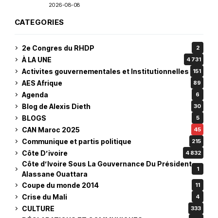
Yopougon
2026-08-08
CATEGORIES
2e Congres du RHDP
2
À LA UNE
4 731
Activites gouvernementales et Institutionnelles
151
AES Afrique
89
Agenda
6
Blog de Alexis Dieth
30
BLOGS
5
CAN Maroc 2025
45
Communique et partis politique
215
Côte D’ivoire
4 832
Côte d’Ivoire Sous La Gouvernance Du Président
1
Alassane Ouattara
Coupe du monde 2014
11
Crise du Mali
4
CULTURE
333