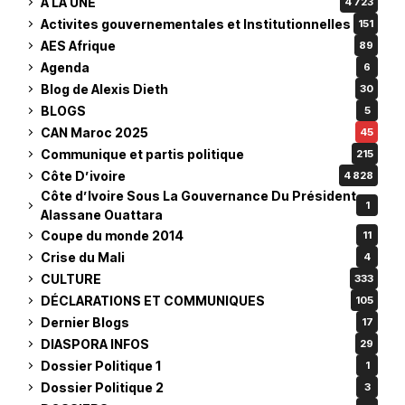
À LA UNE
4 723
Activites gouvernementales et Institutionnelles
151
AES Afrique
89
Agenda
6
Blog de Alexis Dieth
30
BLOGS
5
CAN Maroc 2025
45
Communique et partis politique
215
Côte D’ivoire
4 828
Côte d’Ivoire Sous La Gouvernance Du Président
1
Alassane Ouattara
Coupe du monde 2014
11
Crise du Mali
4
CULTURE
333
DÉCLARATIONS ET COMMUNIQUES
105
Dernier Blogs
17
DIASPORA INFOS
29
Dossier Politique 1
1
Dossier Politique 2
3