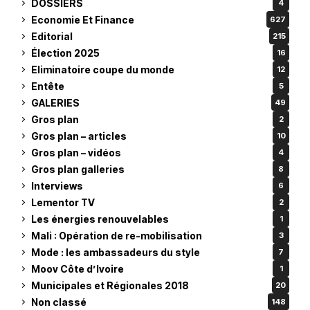
DOSSIERS
4
Economie Et Finance
627
Editorial
215
Élection 2025
16
Eliminatoire coupe du monde
12
Entête
5
GALERIES
49
Gros plan
2
Gros plan – articles
10
Gros plan – vidéos
4
Gros plan galleries
8
Interviews
6
Lementor TV
2
Les énergies renouvelables
1
Mali : Opération de re-mobilisation
3
Mode : les ambassadeurs du style
7
Moov Côte d’Ivoire
1
Municipales et Régionales 2018
20
Non classé
148