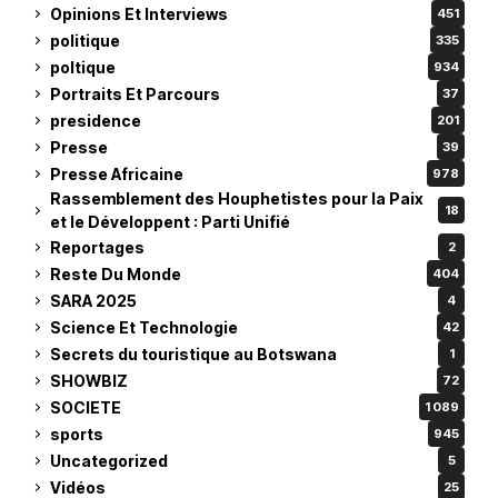
Opinions Et Interviews
451
politique
335
poltique
934
Portraits Et Parcours
37
presidence
201
Presse
39
Presse Africaine
978
Rassemblement des Houphetistes pour la Paix
18
et le Développent : Parti Unifié
Reportages
2
Reste Du Monde
404
SARA 2025
4
Science Et Technologie
42
Secrets du touristique au Botswana
1
SHOWBIZ
72
SOCIETE
1 089
sports
945
Uncategorized
5
Vidéos
25