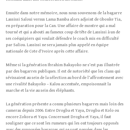
Ensuite dans notre mémoire, nous nous souvenons de la bagarre
Lassissi Saloui versus Lama Bamba alors adjoint de Gbonke Tia,
en préparation pour la Can. Une affaire de montre qui a mal
tourné et qui a abouti au fameux coup de tête de Lassissi à un de
ses coéquipiers qui voulait défendre le coach mis en difficulté
par Saliou. Lassissi ne sera jamais plus appelé en équipe
nationale de Cote d’Ivoire après cette affaire.
Même si la génération Ibrahim Bakayoko ne s’est pas illustrée
par des bagarres publiques. Il est de notoriété que les clans qui
sévissaient au sein de la sélection au bord de l’affrontement avec
une rivalité Bakayoko – Kalou accentuée, empoisonnait la
marche et la vie au sein des éléphants.
La génération présente a connu plusieurs bagarres mais loin des
cameras depuis 2006. Entre Drogba et Yaya, Drogba et Kolo ou
encore Zokora et Yaya. Concernant Drogba et Yaya, il faut
souligner que ce sont les rumeurs qui les ont toujours opposés
avec des supposées bagarres qui se sont passées dans les