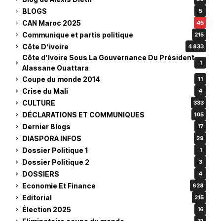
BLOGS
5
CAN Maroc 2025
45
Communique et partis politique
215
Côte D’ivoire
4 833
Côte d’Ivoire Sous La Gouvernance Du Président
1
Alassane Ouattara
Coupe du monde 2014
11
Crise du Mali
4
CULTURE
333
DÉCLARATIONS ET COMMUNIQUES
105
Dernier Blogs
17
DIASPORA INFOS
29
Dossier Politique 1
1
Dossier Politique 2
3
DOSSIERS
4
Economie Et Finance
628
Editorial
215
Élection 2025
16