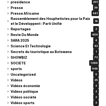
presidence
201
Presse
39
Presse Africaine
981
Rassemblement des Houphetistes pour la Paix
18
et le Développent : Parti Unifié
Reportages
2
Reste Du Monde
404
SARA 2025
4
Science Et Technologie
42
Secrets du touristique au Botswana
1
SHOWBIZ
72
SOCIETE
1 089
sports
946
Uncategorized
5
Vidéos
25
Vidéos économie
2
Vidéos politique
2
Vidéos société
2
Vidéos sports
3