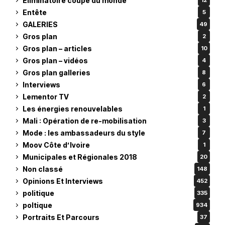
Eliminatoire coupe du monde
12
Entête
5
GALERIES
49
Gros plan
2
Gros plan – articles
10
Gros plan – vidéos
4
Gros plan galleries
8
Interviews
6
Lementor TV
2
Les énergies renouvelables
1
Mali : Opération de re-mobilisation
3
Mode : les ambassadeurs du style
7
Moov Côte d’Ivoire
1
Municipales et Régionales 2018
20
Non classé
148
Opinions Et Interviews
452
politique
335
poltique
934
Portraits Et Parcours
37