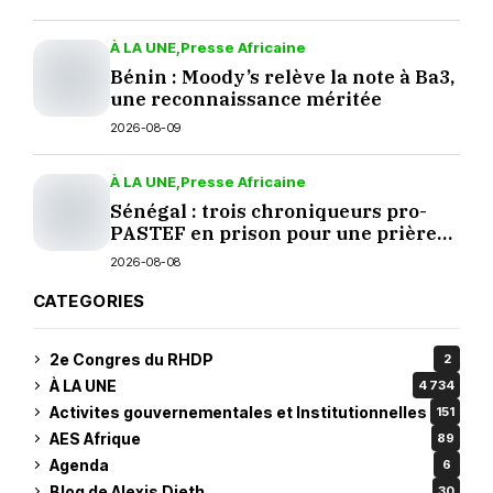
À LA UNE
Presse Africaine
Bénin : Moody’s relève la note à Ba3,
une reconnaissance méritée
2026-08-09
À LA UNE
Presse Africaine
Sénégal : trois chroniqueurs pro-
PASTEF en prison pour une prière
sur TikTok
2026-08-08
CATEGORIES
2e Congres du RHDP
2
À LA UNE
4 734
Activites gouvernementales et Institutionnelles
151
AES Afrique
89
Agenda
6
Blog de Alexis Dieth
30