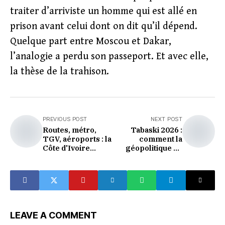
traiter d’arriviste un homme qui est allé en
prison avant celui dont on dit qu’il dépend.
Quelque part entre Moscou et Dakar,
l’analogie a perdu son passeport. Et avec elle,
la thèse de la trahison.
PREVIOUS POST
NEXT POST
Routes, métro,
Tabaski 2026 :
TGV, aéroports : la
comment la
Côte d'Ivoire
géopolitique du
accélère sa
Sahel a mis le
mutation
mouton hors de
économique
portée des
ménages d'Afrique
de l'Ouest
LEAVE A COMMENT