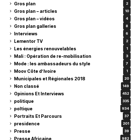
Gros plan
2
Gros plan – articles
10
Gros plan – vidéos
4
Gros plan galleries
8
Interviews
6
Lementor TV
2
Les énergies renouvelables
1
Mali : Opération de re-mobilisation
3
Mode : les ambassadeurs du style
7
Moov Côte d’Ivoire
1
Municipales et Régionales 2018
20
Non classé
149
Opinions Et Interviews
452
politique
335
poltique
934
Portraits Et Parcours
37
presidence
201
Presse
39
Presse Africaine
982