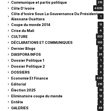
Communique et partis politique
215
Côte D’ivoire
4 835
Côte d’Ivoire Sous La Gouvernance Du Président
1
Alassane Ouattara
Coupe du monde 2014
11
Crise du Mali
4
CULTURE
333
DÉCLARATIONS ET COMMUNIQUES
105
Dernier Blogs
17
DIASPORA INFOS
29
Dossier Politique 1
1
Dossier Politique 2
3
DOSSIERS
4
Economie Et Finance
628
Editorial
215
Élection 2025
16
Eliminatoire coupe du monde
12
Entête
5
GALERIES
49