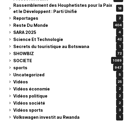
Rassemblement des Houphetistes pour la Paix
18
et le Développent : Parti Unifié
Reportages
2
Reste Du Monde
404
SARA 2025
4
Science Et Technologie
42
Secrets du touristique au Botswana
1
SHOWBIZ
72
SOCIETE
1 089
sports
947
Uncategorized
5
Vidéos
25
Vidéos économie
2
Vidéos politique
2
Vidéos société
2
Vidéos sports
3
Volkswagen investit au Rwanda
1