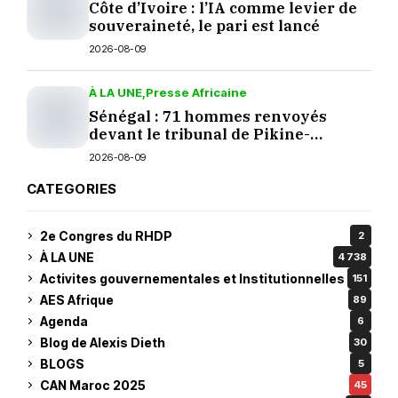
Côte d’Ivoire : l’IA comme levier de
souveraineté, le pari est lancé
2026-08-09
À LA UNE
Presse Africaine
Sénégal : 71 hommes renvoyés
devant le tribunal de Pikine-
Guédiawaye
2026-08-09
CATEGORIES
2e Congres du RHDP
2
À LA UNE
4 738
Activites gouvernementales et Institutionnelles
151
AES Afrique
89
Agenda
6
Blog de Alexis Dieth
30
BLOGS
5
CAN Maroc 2025
45